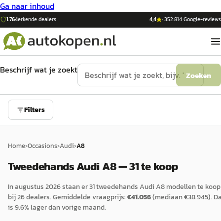
Ga naar inhoud
1.764
erkende dealers
4,4
·
352.814
Google-reviews
Beschrijf wat je zoekt
Zoeken
Filters
Home
›
Occasions
›
Audi
›
A8
Tweedehands Audi A8 — 31 te koop
In
augustus 2026
staan er
31
tweedehands
Audi
A8
modellen te koop
bij
26
dealers.
Gemiddelde vraagprijs:
€
41.056
(mediaan €
38.945
).
Da
is
9.6
%
lager
dan vorige maand.