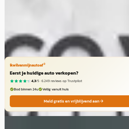
2021 · 33.563 km · Benzine · Handgeschakeld
Autobedrijf Marco van Beek Premium Cars
· Steenwijk
4,5
(
173
)
Bekijk aanbieding →
Vergelijk
®
ikwilvanmijnautoaf
Eerst je huidige auto verkopen?
4,3
/5 ·
6.249
reviews op Trustpilot
Bod binnen 24u
Veilig vanuit huis
Meld gratis en vrijblijvend aan
Chevrolet Corvette
·
1955