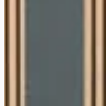
Wat is een faire vraagprijs voor een tweedehands
Chevrolet CORVETTE?