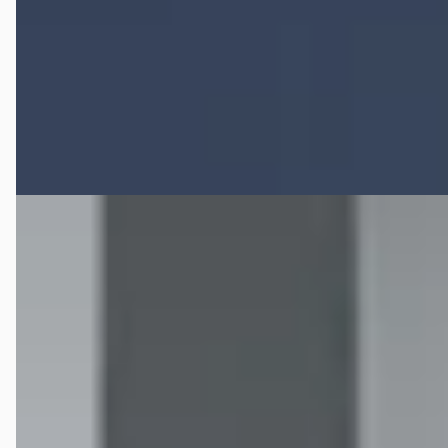
v.a. € 2.542/mnd
2024 · 310 km · Benzine · Handgeschakeld
Motor Oost
· Enter
4,7
(
395
)
Bekijk aanbieding →
Vergelijk
G
Chevrolet Corvette
·
2008
€ 49.950
v.a. € 1.059/mnd
2008 · 47.858 km · Benzine · Handgeschakeld
Mar Automotive
· Dordrecht
3,8
(
320
)
Bekijk aanbieding →