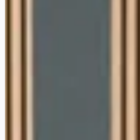
Krijg ik garantie op een tweedehands Chevrolet
CORVETTE?
Kan ik een tweedehands Chevrolet CORVETTE
financieren?
Waar moet ik op letten bij de aankoop van een
tweedehands Chevrolet CORVETTE?
Wat is het prijsbereik van een tweedehands Chevrolet
CORVETTE?
Wat kost de duurste tweedehands Chevrolet CORVETTE
op autokopen.nl?
Hoeveel kilometer mag een tweedehands Chevrolet
CORVETTE hebben?