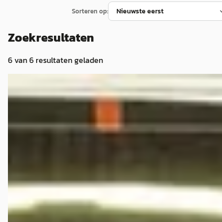
Sorteren op:
Zoekresultaten
6
van
6
resultaten geladen
Chevrolet Corvette
·
2023
C8 Stingray Cabrio 3LT 70th Anniversary Carbon pack
€ 179.750
v.a. € 3.810/mnd
2023 · 3.000 km · Benzine · Automaat
XJ Experience
· Mierlo
Bekijk aanbieding →
Vergelijk