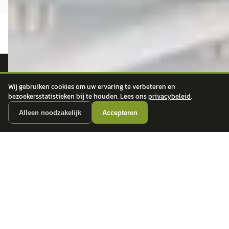
autokopen.nl geeft geen financieel advies en is niet bevoegd om vragen over
Wij gebruiken cookies om uw ervaring te verbeteren en
financiële producten te beantwoorden. Wij verwijzen door naar erkende, AFM-
bezoekersstatistieken bij te houden. Lees ons
privacybeleid
.
vergunde partners.
Alleen noodzakelijk
Accepteren
POPULAIRE MERKEN
Volkswagen
Vind jouw volgende auto bij
Toyota
betrouwbare dealers.
BMW
Mercedes-Benz
Audi
Ford