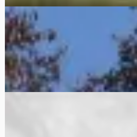
Chevrolet Corvette
·
2000
C5
Prijs op aanvraag
2000 · 0 km · Benzine · Handgeschakeld
T&O Auto's
· Nederhorst den Berg
3,9
(
44
)
Bekijk aanbieding →
Vergelijk
Chevrolet Corvette
·
2021
C8 Stingray Convertible 6.2L V8
€ 144.850
v.a. € 3.071/mnd