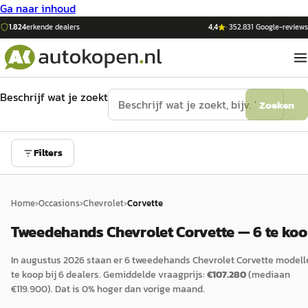
Ga naar inhoud
1.824
erkende dealers
4,4
·
352.831
Google-reviews
Beschrijf wat je zoekt
Zoeken
Filters
Home
›
Occasions
›
Chevrolet
›
Corvette
Tweedehands Chevrolet Corvette — 6 te ko
In
augustus 2026
staan er
6
tweedehands
Chevrolet
Corvette
modell
te koop bij
6
dealers.
Gemiddelde vraagprijs:
€
107.280
(mediaan
€
119.900
).
Dat is
0
%
hoger
dan vorige maand.