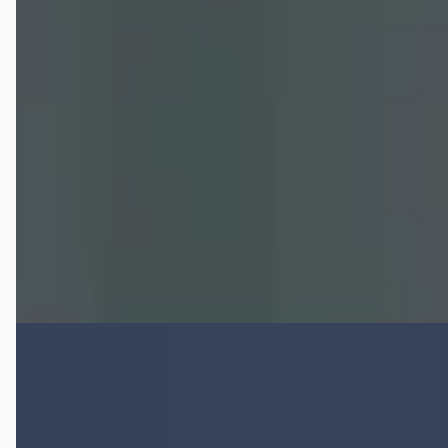
C1 RESTOMOD / 524Ci (7,5L) / Wilwood / Hilborn / Nitrious /
SEMA / Pro Stock / Boyd Coddington
€ 41.950
v.a. € 889/mnd
1955 · 13.555 km · Benzine · Handgeschakeld
Auto Mooij - vind uw nieuwe occasion
· Beek en Donk
4,6
(
426
)
Bekijk aanbieding →
Vergelijk
Chevrolet CORVETTE
·
2024
STINGRAY
€ 119.900