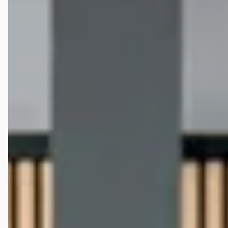
Vergelijk
Veelgestelde vragen over de Chevrolet Corvette
Wat is de gemiddelde prijs van een tweedehands
Chevrolet CORVETTE?
Hoeveel Chevrolet CORVETTE occasions zijn er te koop?
Wat is een goede kilometerstand voor een Chevrolet
CORVETTE?
Bij hoeveel dealers in Nederland kan ik een
tweedehands Chevrolet CORVETTE kopen?