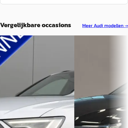
Vergelijkbare occasions
Meer
Audi
modellen →
E
Audi A6
·
2019
Audi A6
·
2019
Avant 45 TFSI quattro S ed
Avant 40 TDI quattro
103dkm, panorama dak, 20
sportvelgen
€ 32.999
€ 32.950
v.a. € 700/mnd
v.a. € 698/mnd
Scherp geprijsd
Scherp geprijsd
2019 · 117.728 km · Hybride ·
Automaat
2019 · 103.681 km · Benzine
Automaat
Bijlsma Auto's
· Surhuisterveen