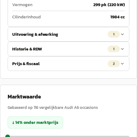
Vermogen
299 pk (220 kW)
Cilinderinhoud
1984 cc
Uitvoering & afwerking
1
Historie & RDW
1
Prijs & fiscaal
2
Marktwaarde
Gebaseerd op
116
vergelijkbare
Audi
A6
occasions
↓
14
%
onder
marktprijs