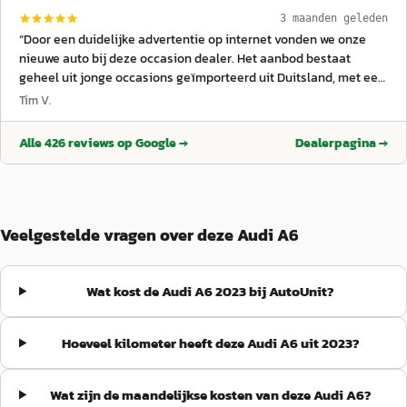
3 maanden geleden
“
Door een duidelijke advertentie op internet vonden we onze
nieuwe auto bij deze occasion dealer. Het aanbod bestaat
geheel uit jonge occasions geïmporteerd uit Duitsland, met een
volledige en gecontroleerde onderhoudshistorie. Het contact
Tim V.
via whatsapp verliep snel en soepel, we konden een dag later
reeds langskomen om een proefrit te maken. De ontvangst was
Alle
426
reviews op Google →
Dealerpagina →
vriendelijk en voldoende deskundig, en de auto bleek exact
zoals geadverteerd. De inruilwaarde van onze oude auto bleek
helaas aanzienlijk lager dan aangegeven in de koerslijst van de
anwb, maar dat was geen probleem omdat we de oude auto
uiteindelijk elders voor een aanzienlijk hoger bedrag konden
Veelgestelde vragen over deze Audi A6
verkopen. Toen we onze nieuwe auto gingen ophalen bij
Autounit was de ontvangst wederom vriendelijk en deskundig,
en bleek de accu volledig opgeladen. We zijn zeer tevreden over
Wat kost de Audi A6 2023 bij AutoUnit?
deze occasion dealer en onze nieuwe auto.
”
Hoeveel kilometer heeft deze Audi A6 uit 2023?
Wat zijn de maandelijkse kosten van deze Audi A6?