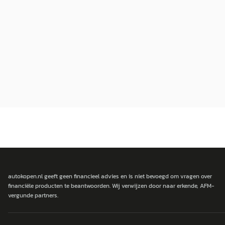
autokopen.nl geeft geen financieel advies en is niet bevoegd om vragen over
financiële producten te beantwoorden. Wij verwijzen door naar erkende, AFM-
vergunde partners.