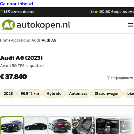
Ga naar inhoud
1.677
erkende dealers
4,4
·
352.887
Google-reviews
Home
›
Occasions
›
Audi
›
Audi A6
Audi A6
(
2023
)
Avant 50 TFSI e quattro
€ 37.840
ⓘ Prijsopbouw
2023
96.942 km
Hybride
Automaat
Stationwagon
bla
1
/
46