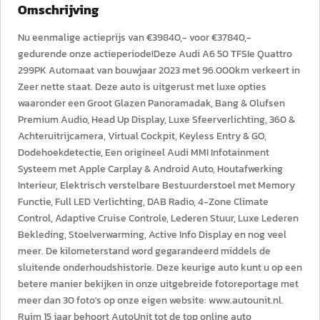
Omschrijving
Nu eenmalige actieprijs van €39840,- voor €37840,-
gedurende onze actieperiode!Deze Audi A6 50 TFSIe Quattro
299PK Automaat van bouwjaar 2023 met 96.000km verkeert in
Zeer nette staat. Deze auto is uitgerust met luxe opties
waaronder een Groot Glazen Panoramadak, Bang & Olufsen
Premium Audio, Head Up Display, Luxe Sfeerverlichting, 360 &
Achteruitrijcamera, Virtual Cockpit, Keyless Entry & GO,
Dodehoekdetectie, Een origineel Audi MMI Infotainment
Systeem met Apple Carplay & Android Auto, Houtafwerking
Interieur, Elektrisch verstelbare Bestuurderstoel met Memory
Functie, Full LED Verlichting, DAB Radio, 4-Zone Climate
Control, Adaptive Cruise Controle, Lederen Stuur, Luxe Lederen
Bekleding, Stoelverwarming, Active Info Display en nog veel
meer. De kilometerstand word gegarandeerd middels de
sluitende onderhoudshistorie. Deze keurige auto kunt u op een
betere manier bekijken in onze uitgebreide fotoreportage met
meer dan 30 foto's op onze eigen website: www.autounit.nl.
Ruim 15 jaar behoort AutoUnit tot de top online auto