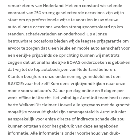
remarketeers van Nederland. Met een constant wisselende
voorraad van 250 streng geselecteerde occasions zijn wij in
staat om op professionele wijze te voorzien in uw nieuwe
auto.Al onze occasions worden streng gecontroleerd op km
standen, schadeverleden en onderhoud. Op al onze
betrouwbare occasions bieden wij de laagste prijsgarantie om
ervoor te zorgen dat u een leuke en mooie auto aanschaft voor
een eerlijke prijs.Sinds de oprichting kunnen wij met trots
zeggen dat uit onafhankelijke BOVAG onderzoeken is gebleken
dat wij tot de top autobedrijven van Nederland behoren.
Klanten becijferen onze onderneming gemiddeld met een
8.8/10!Ervaar het zelf! Kom eens vrijblijvend kijken naar onze
mooie voorraad auto's. 24 uur per dag online en 6 dagen per
week offline in Utrecht. Het voltallige AutoUnit team heet u van
harte Welkom!Disclaimer: Hoewel alle gegevens met de grootst
mogelijke zorgvuldigheid zijn samengesteld is AutoUnit niet
aansprakelijk voor enige directe of indirecte schade die zou
kunnen ontstaan door het gebruik van deze aangeboden
informatie. Alle informatie is onder voorbehoud van druk-,