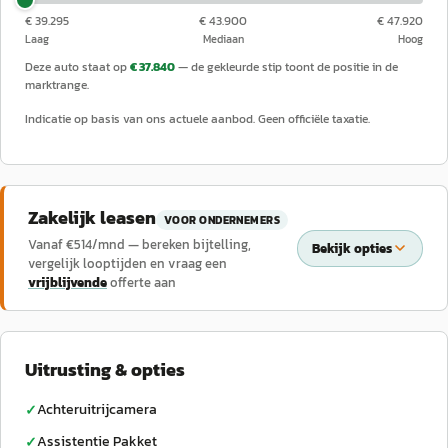
€ 39.295
€ 43.900
€ 47.920
Laag
Mediaan
Hoog
Deze auto staat op
€ 37.840
— de gekleurde stip toont de positie in de
marktrange.
Indicatie op basis van ons actuele aanbod. Geen officiële taxatie.
Zakelijk leasen
VOOR ONDERNEMERS
Vanaf €
514
/mnd — bereken bijtelling,
Bekijk opties
vergelijk looptijden en vraag een
vrijblijvende
offerte aan
Uitrusting & opties
Achteruitrijcamera
✓
Assistentie Pakket
✓