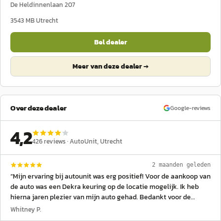
De Heldinnenlaan 207
3543 MB
Utrecht
Bel dealer
Meer van deze dealer →
Over deze dealer
Google-reviews
4,2
426
reviews ·
AutoUnit
, Utrecht
2 maanden geleden
“
Mijn ervaring bij autounit was erg positief! Voor de aankoop van
de auto was een Dekra keuring op de locatie mogelijk. Ik heb
hierna jaren plezier van mijn auto gehad. Bedankt voor de
uitstekende service en professionele communicatie.
”
Whitney P.