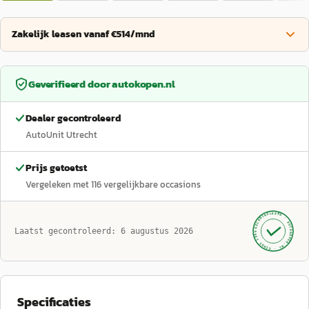
Zakelijk leasen vanaf €514/mnd
Geverifieerd door
autokopen.nl
Dealer gecontroleerd
AutoUnit Utrecht
Prijs getoetst
Vergeleken met
116
vergelijkbare occasions
GECONTROLEERD ·
AUTOKOPEN.NL
Laatst gecontroleerd:
6 augustus 2026
· SINDS 1999 ·
Specificaties