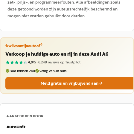
zet-, prijs-, en programmeerfouten. Alle afbeeldingen zoals
deze getoond worden zijn auteursrechtelijk beschermd en
mogen niet worden gebruikt door derden.
®
ikwilvanmijnautoaf
Verkoop je huidige auto en rij in deze Audi A6
4,3
/5 ·
6.249
reviews op Trustpilot
Bod binnen 24u
Veilig vanuit huis
Meld gratis en vrijblijvend aan
AANGEBODEN DOOR
AutoUnit