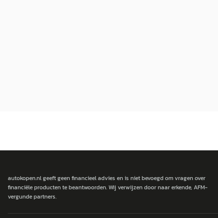
autokopen.nl geeft geen financieel advies en is niet bevoegd om vragen over
financiële producten te beantwoorden. Wij verwijzen door naar erkende, AFM-
vergunde partners.