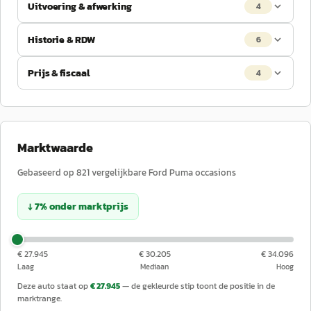
Uitvoering & afwerking
4
Historie & RDW
6
Prijs & fiscaal
4
Marktwaarde
Gebaseerd op
821
vergelijkbare
Ford
Puma
occasions
↓
7
%
onder
marktprijs
€ 27.945
€ 30.205
€ 34.096
Laag
Mediaan
Hoog
Deze auto staat op
€ 27.945
— de gekleurde stip toont de positie in de
marktrange.