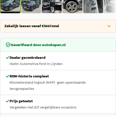
Zakelijk leasen vanaf €344/mnd
Geverifieerd door
autokopen.nl
Dealer gecontroleerd
Hedin Automotive Ford in Lijnden
RDW-historie compleet
Kilometerstand logisch (NAP)
· geen openstaande
terugroepacties
Prijs getoetst
Vergeleken met
821
vergelijkbare occasions