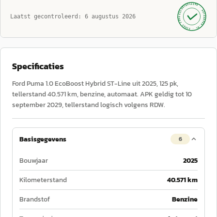
GECONTROLEERD ·
AUTOKOPEN.NL
Laatst gecontroleerd:
6 augustus 2026
· SINDS 1999 ·
Specificaties
Ford Puma 1.0 EcoBoost Hybrid ST-Line uit 2025, 125 pk,
tellerstand 40.571 km, benzine, automaat. APK geldig tot 10
september 2029, tellerstand logisch volgens RDW.
Basisgegevens
6
Bouwjaar
2025
Kilometerstand
40.571 km
Brandstof
Benzine