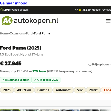
Ga naar inhoud
1.696
erkende dealers
4,4
·
352.814
Google-reviews
Home
›
Occasions
›
Ford
›
Ford Puma
Ford Puma
(
2025
)
1.0 EcoBoost Hybrid ST-Line
€ 27.945
ⓘ Prijsopbouw
Nieuwprijs
€
38.463
—
27
% lager
(€
10.518
besparing t.o.v. nieuw)
✓ Tellerstand logisch
✓ APK tot
sep 2029
2025
40.571 km
Benzine
Automaat
Suv
Zwart
Lab
1
/
27