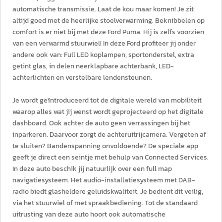
automatische transmissie. Laat de kou maar komen! Je zit
altijd goed met de heerlijke stoelverwarming. Beknibbelen op
comfort is er niet bij met deze Ford Puma. Hij is zelfs voorzien
van een verwarmd stuurwiel! In deze Ford profiteer jij onder
andere ook van: Full LED koplampen, sportonderstel, extra
getint glas, in delen neerklapbare achterbank, LED-
achterlichten en verstelbare lendensteunen.
Je wordt geïntroduceerd tot de digitale wereld van mobiliteit
waarop alles wat jij wenst wordt geprojecteerd op het digitale
dashboard. Ook achter de auto geen verrassingen bij het
inparkeren. Daarvoor zorgt de achteruitrijcamera. Vergeten af
te sluiten? Bandenspanning onvoldoende? De speciale app
geeft je direct een seintje met behulp van Connected Services.
In deze auto beschik jij natuurlijk over een full map
navigatiesysteem. Het audio-installatiesysteem met DAB-
radio biedt glasheldere geluidskwaliteit. Je bedient dit veilig,
via het stuurwiel of met spraakbediening. Tot de standaard
uitrusting van deze auto hoort ook automatische