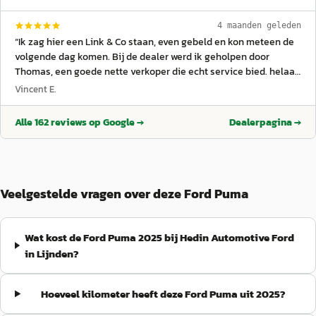
4 maanden geleden
“
Ik zag hier een Link & Co staan, even gebeld en kon meteen de
volgende dag komen. Bij de dealer werd ik geholpen door
Thomas, een goede nette verkoper die echt service bied. helaas
stond er bij hem op locatie geen BTW auto, maar we mochten
Vincent E.
toch even rijden om kennis te maken met het rijgedrag van de
auto. Met Thomas afgesproken dat hij even wat zou laten weten
Alle
162
reviews op Google →
Dealerpagina →
als er weer een btw auto zou komen. Dit heeft hij keurig gedaan
alleen had ik elders al een Lynk & co gekocht. ik raad iedereen
deze dealer en verkoper aan. We zijn netjes geholpen. Ga zo
door!
”
Veelgestelde vragen over deze Ford Puma
Wat kost de Ford Puma 2025 bij Hedin Automotive Ford
in Lijnden?
Hoeveel kilometer heeft deze Ford Puma uit 2025?