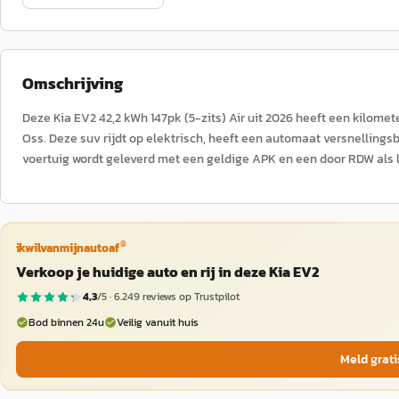
Omschrijving
Deze Kia EV2 42,2 kWh 147pk (5-zits) Air uit 2026 heeft een kilom
Oss. Deze suv rijdt op elektrisch, heeft een automaat versnellingsba
voertuig wordt geleverd met een geldige APK en een door RDW als 
®
ikwilvanmijnautoaf
Verkoop je huidige auto en rij in deze Kia EV2
4,3
/5 ·
6.249
reviews op Trustpilot
Bod binnen 24u
Veilig vanuit huis
Meld grati