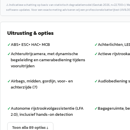
⚠️
Indicatieve schatting op basis van statistisch degradatiemodel (Geotab 2026, n=22.700+). W
software-updates. Voor een exacte meting adviseren wij een professionele batterijtest (AVILOO
Uitrusting & opties
ABS+ ESC+ HAC+ MCB
Achterlichten, LE
✓
✓
Achteruitrijcamera, met dynamische
Actieve rijstrook
✓
✓
begeleiding en camerabediening tijdens
vooruitrijden
Airbags, midden, gordijn, voor- en
Audiobediening s
✓
✓
achterzijde (7)
Autonome rijstrookvolgassistentie (LFA
Bagageruimte, be
✓
✓
2.0), inclusief hands-on detection
Toon alle 89 opties ↓