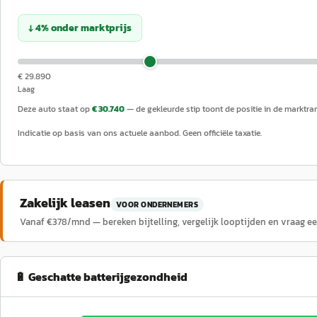
↓
4
%
onder
marktprijs
€ 29.890
Laag
Deze auto staat op
€ 30.740
— de gekleurde stip toont de positie in de marktra
Indicatie op basis van ons actuele aanbod. Geen officiële taxatie.
Zakelijk leasen
VOOR ONDERNEMERS
Vanaf €
378
/mnd — bereken bijtelling, vergelijk looptijden en vraag e
🔋 Geschatte batterijgezondheid