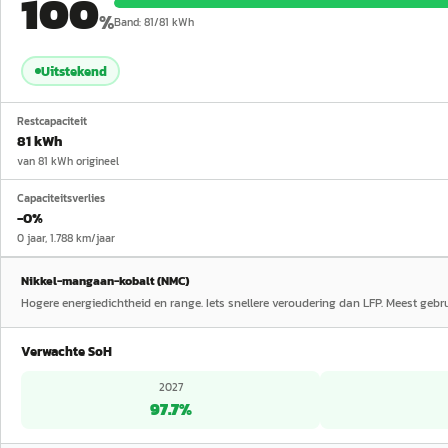
100
%
Band:
81
/
81
kWh
Uitstekend
Restcapaciteit
81 kWh
van 81 kWh origineel
Capaciteitsverlies
−0%
0 jaar, 1.788 km/jaar
Nikkel-mangaan-kobalt (NMC)
Hogere energiedichtheid en range. Iets snellere veroudering dan LFP. Meest geb
Verwachte SoH
2027
97.7
%