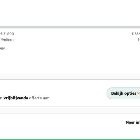
€ 31.890
€ 33
Mediaan
nge.
Bekijk opties
en
vrijblijvende
offerte aan
Meer in