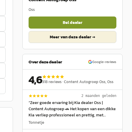
Oss
Bel dealer
Meer van deze dealer →
Over deze dealer
Google-reviews
4,6
318
reviews ·
Content Autogroep Oss
, Oss
2 maanden geleden
“
Zeer goede ervaring bij Kia dealer Oss |
Content Autogroep 🚗 Het kopen van een dikke
Kia verliep professioneel en prettig, met
duidelijke uitleg van de verkoper en een
Tonnetje
ontspannen sfeer tijdens het hele traject. De