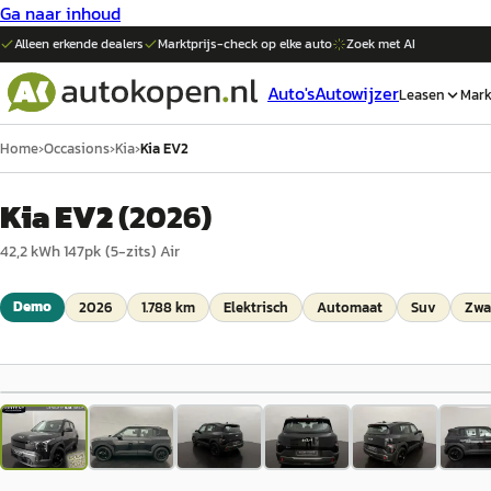
Ga naar inhoud
Alleen erkende dealers
Marktprijs-check op elke
auto
Zoek met AI
Auto's
Autowijzer
Leasen
Mark
Home
›
Occasions
›
Kia
›
Kia EV2
Kia EV2
(
2026
)
42,2 kWh 147pk (5-zits) Air
Demo
2026
1.788 km
Elektrisch
Automaat
Suv
Zwa