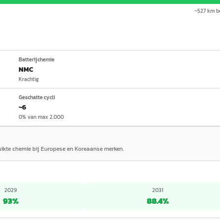
~
527
km be
Batterijchemie
NMC
Krachtig
Geschatte cycli
~6
0% van max 2.000
ruikte chemie bij Europese en Koreaanse merken.
2029
2031
93
%
88.4
%