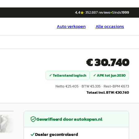
4,4
·
352.887
reviews
Sinds
1999
Auto
verkopen
Alle occasions
€ 30.740
✓ Tellerstand logisch
✓ APK tot
jun 2030
Netto €
25.405
·
BTW €
5.335
·
Rest-BPM €
673
Totaal incl. BTW: €
30.740
1
/
31
Geverifieerd door
autokopen.nl
Dealer gecontroleerd