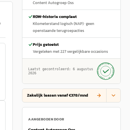
Content Autogroep Oss
RDW-historie compleet
h
Kilometerstand logisch (NAP)
· geen
openstaande terugroepacties
Prijs getoetst
Vergeleken met
227
vergelijkbare occasions
GECONTROLEERD ·
AUTOKOPEN.NL
Laatst gecontroleerd:
6 augustus
· SINDS 1999 ·
2026
Zakelijk leasen vanaf €378/mnd
AANGEBODEN DOOR
Content Autogroep Oss