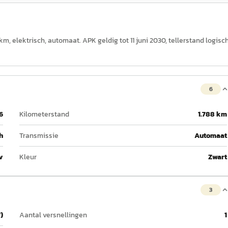
 km, elektrisch, automaat. APK geldig tot 11 juni 2030, tellerstand logisc
6
6
Kilometerstand
1.788 km
h
Transmissie
Automaat
v
Kleur
Zwart
3
)
Aantal versnellingen
1