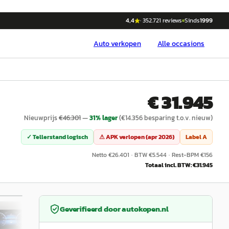
4,4
·
352.721
reviews
Sinds
1999
Auto
verkopen
Alle occasions
€ 31.945
Nieuwprijs
€
46.301
—
31
% lager
(€
14.356
besparing t.o.v. nieuw)
✓ Tellerstand logisch
⚠ APK verlopen (
apr 2026
)
Label
A
Netto €
26.401
·
BTW €
5.544
·
Rest-BPM €
156
Totaal incl. BTW: €
31.945
1
/
31
Geverifieerd door
autokopen.nl