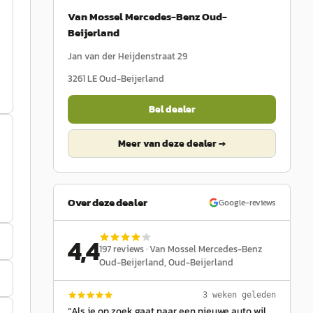
Van Mossel Mercedes-Benz Oud-
Beijerland
Jan van der Heijdenstraat 29
3261 LE
Oud-Beijerland
Bel dealer
Meer van deze dealer →
Over deze dealer
Google-reviews
4,4
197
reviews ·
Van Mossel Mercedes-Benz
Oud-Beijerland
, Oud-Beijerland
3 weken geleden
“
Als je op zoek gaat naar een nieuwe auto wil