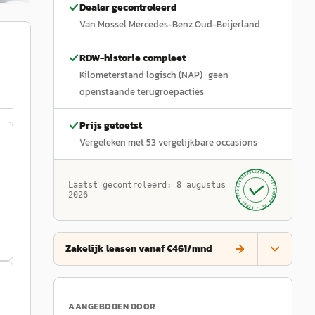
Dealer gecontroleerd
Van Mossel Mercedes-Benz Oud-Beijerland
RDW-historie compleet
Kilometerstand logisch (NAP)
· geen
openstaande terugroepacties
Prijs getoetst
Vergeleken met
53
vergelijkbare occasions
GECONTROLEERD ·
AUTOKOPEN.NL
Laatst gecontroleerd:
8 augustus
· SINDS 1999 ·
2026
Zakelijk leasen vanaf €461/mnd
AANGEBODEN DOOR