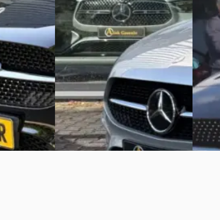
v.a. € 657/mnd
v.a. € 
Boven markt
Marktc
in hybride ·
2022 · 33.056 km · Plug-in hybride ·
2020 · 
Automaat
Teuben 
Arink
· Groenlo
Bekijk 
Bekijk aanbieding →
Vergelijk
Vergelijk