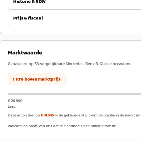
Historie & RDW
Prijs & fiscaal
Marktwaarde
Gebaseerd op
53
vergelijkbare
Mercedes-Benz
B-Klasse
occasions
↑
10
%
boven
marktprijs
€ 26.890
Laag
Deze auto staat op
€ 31.945
— de gekleurde stip toont de positie in de marktran
Indicatie op basis van ons actuele aanbod. Geen officiële taxatie.