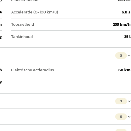
4
Acceleratie (0-100 km/u)
6.8 s
m
Topsnelheid
235 km/h
g
Tankinhoud
35 l
3
h
Elektrische actieradius
68 km
W
3
5