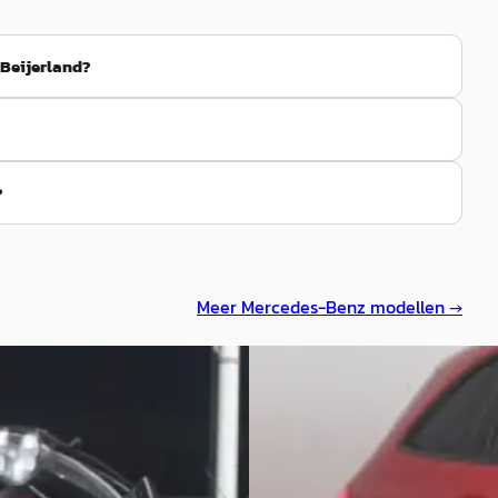
Beijerland?
?
Meer
Mercedes-Benz
modellen →
C
des-Benz B-Klasse
·
2020
Mercedes-Benz B-Klasse
iness Solution AMG
180 Business Solution AMG
5
€ 25.990