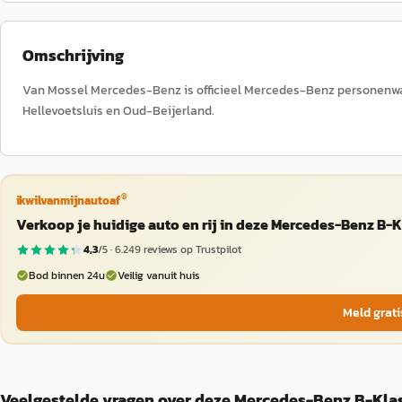
Omschrijving
Van Mossel Mercedes-Benz is officieel Mercedes-Benz personenwa
Hellevoetsluis en Oud-Beijerland.
®
ikwilvanmijnautoaf
Verkoop je huidige auto en rij in deze Mercedes-Benz B-
4,3
/5 ·
6.249
reviews op Trustpilot
Bod binnen 24u
Veilig vanuit huis
Meld grati
Veelgestelde vragen over deze Mercedes-Benz B-Kla