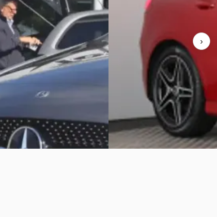
530/mnd
v.a. € 551/mnd
onform
Marktconform
›
51.776 km · Benzine · Automaat
2021 · 63.041 km · Benzine · Au
Auto's
· Emmen
Autobedrijf Koudijs
· Lunteren
aanbieding →
Bekijk aanbieding →
Vergelijk