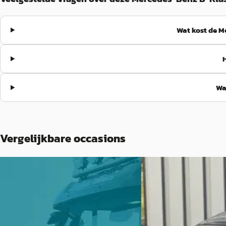
Wat kost de M
Wa
Vergelijkbare occasions
Mercedes-Benz B-Klasse
·
2023
A
Mercedes-Benz B-
250 e Business Solution PHEV
Automaat
250 e AMG
€ 31.990
€ 30.750