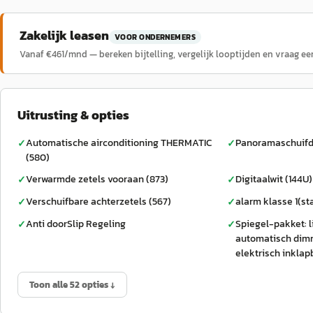
Zakelijk leasen
VOOR ONDERNEMERS
Vanaf €
461
/mnd — bereken bijtelling, vergelijk looptijden en vraag ee
Uitrusting & opties
Automatische airconditioning THERMATIC
Panoramaschuifd
✓
✓
(580)
Verwarmde zetels vooraan (873)
Digitaalwit (144U)
✓
✓
Verschuifbare achterzetels (567)
alarm klasse 1(st
✓
✓
Anti doorSlip Regeling
Spiegel-pakket: 
✓
✓
automatisch dim
elektrisch inklap
Toon alle 52 opties ↓