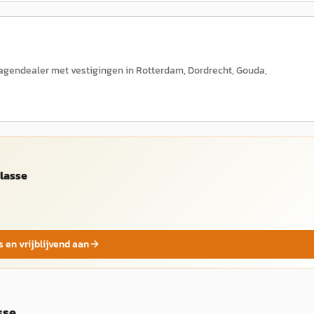
gendealer met vestigingen in Rotterdam, Dordrecht, Gouda,
Klasse
s en vrijblijvend aan
sse