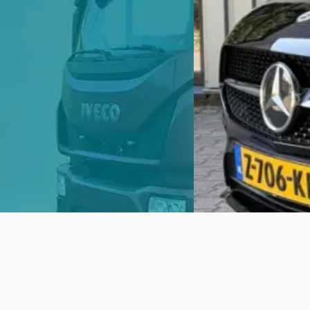
v.a. € 678/mnd
v.a. € 652/mnd
Boven markt
Boven markt
2023 · 28.309 km · Hybride · Automaat
2022 · 33.000 km · Plug-
Automaat
Autobedrijf Johan Meure
· Purmerend
4,5
(
398
)
Arink
· Groenlo
Bekijk aanbieding →
Bekijk aanbieding →
Vergelijk
Vergelijk