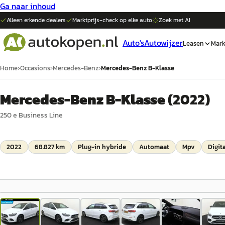
Ga naar inhoud
Alleen erkende dealers
Marktprijs-check op elke
auto
Zoek met AI
Auto's
Autowijzer
Leasen
Mark
Home
›
Occasions
›
Mercedes-Benz
›
Mercedes-Benz B-Klasse
Mercedes-Benz B-Klasse
(
2022
)
250 e Business Line
2022
68.827 km
Plug-in hybride
Automaat
Mpv
Digit