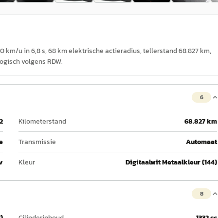
 km/u in 6,8 s, 68 km elektrische actieradius, tellerstand 68.827 km,
 logisch volgens RDW.
6
2
Kilometerstand
68.827 km
e
Transmissie
Automaat
v
Kleur
Digitaalwit Metaalkleur (144)
8
)
Cilinderinhoud
1332 cc