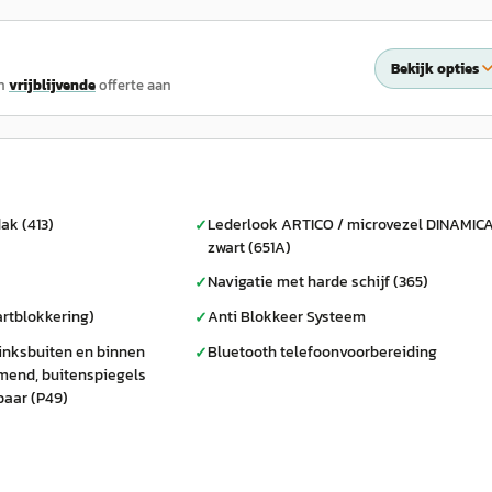
Bekijk opties
n
vrijblijvende
offerte aan
ak (413)
Lederlook ARTICO / microvezel DINAMIC
✓
zwart (651A)
Navigatie met harde schijf (365)
✓
artblokkering)
Anti Blokkeer Systeem
✓
linksbuiten en binnen
Bluetooth telefoonvoorbereiding
✓
mend, buitenspiegels
baar (P49)