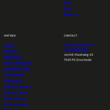
Ford
Opel
Peugeot
ONTDEK
CONTACT
Auto's
info@
autokopen.nl
+31 53 208 4490
Nieuws
Josink Maatweg 43
Marktdata
7545 PS Enschede
Auto's per regio
Autoprijsindex
Autotrends
Autowijzer
Zakelijk leasen
Private Lease
Financiering
Auto verkopen
Over ons