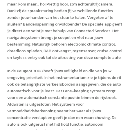
maar, kom maar... ho! Prettig hoor, zo'n achteruitrijcamera.
Dankzij de spraaksturing bedien jij verschillende functies
zonder jouw handen van het stuur te halen. Vergeten af te
sluiten? Bandenspanning onvoldoende? De speciale app geeft
je direct een seintje met behulp van Connected Services. Het
navigatiesysteem brengt je soepel en vlot naar jouw
bestemming. Natuurlijk behoren electronic climate control,
draadloos opladen, DAB ontvangst, regensensor, cruise control
en keyless entry ook tot de uitrusting van deze complete auto.
In de Peugeot 3008 heeft jouw veiligheid en die van jouw
omgeving prioriteit. In het instrumentarium zie je tijdens de rit
ook de belangrijkste verkeersborden aangegeven, die de auto
automatisch voor je leest. Het Lane-keeping systeem zorgt
voor een automatisch constante positie binnen de rijstrook.
Afdwalen is uitgesloten. Het systeem voor
vermoeidheidsherkenning neemt het waar als jouw
concentratie verslapt en geeft je dan een waarschuwing. De
auto is ook uitgerust met hill hold functie, autonoom