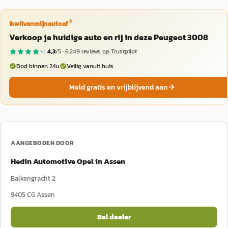
®
ikwilvanmijnautoaf
Verkoop je huidige auto en rij in deze Peugeot 3008
4,3
/5 ·
6.249
reviews op Trustpilot
Bod binnen 24u
Veilig vanuit huis
Meld gratis en vrijblijvend aan
AANGEBODEN DOOR
Hedin Automotive Opel in Assen
Balkengracht 2
9405 CG
Assen
Bel dealer