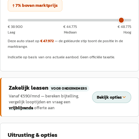
↑
7
%
boven
marktprijs
€ 38.900
€ 44.775
€ 48.775
Laag
Mediaan
Hoog
Deze auto staat op
€ 47.972
— de gekleurde stip toont de positie in de
marktrange.
Indicatie op basis van ons actuele aanbod. Geen officiële taxatie.
Zakelijk leasen
VOOR ONDERNEMERS
Vanaf €
590
/mnd — bereken bijtelling,
Bekijk opties
vergelijk looptijden en vraag een
vrijblijvende
offerte aan
Uitrusting & opties