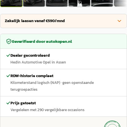
Zakelijk leasen vanaf €590/mnd
Geverifieerd door
autokopen.nl
Dealer gecontroleerd
Hedin Automotive Opel in Assen
RDW-historie compleet
Kilometerstand logisch (NAP)
· geen openstaande
terugroepacties
Prijs getoetst
Vergeleken met
290
vergelijkbare occasions
GECONTROLEERD ·