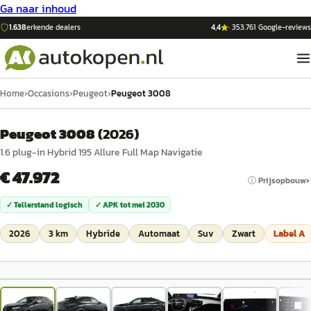
Ga naar inhoud
1.638
erkende dealers
4,4
·
353.761
Google-reviews
Home
›
Occasions
›
Peugeot
›
Peugeot 3008
Peugeot 3008
(
2026
)
1.6 plug-in Hybrid 195 Allure Full Map Navigatie
€ 47.972
ⓘ Prijsopbouw
✓ Tellerstand logisch
✓ APK tot
mei 2030
2026
3 km
Hybride
Automaat
Suv
Zwart
Label
A
1
/
51