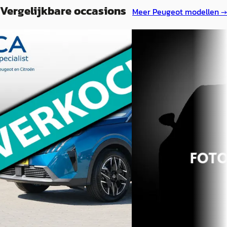
Vergelijkbare occasions
Meer
Peugeot
modellen →
B
B
Peugeot 3008
·
2025
Peugeot 3008
·
2026
1.2 Hybrid 145 Allure
1.2 Hybrid 145 Allure
€ 36.450
€ 40.940
v.a. € 773/mnd
v.a. € 868/mnd
Boven markt
Boven markt
2025 · 40 km · Hybride · Automaat
2026 · 50 km · Hybride · 
Autobedrijf W.Karzijn
· Doornspijk
Van Mossel Peugeot Ams
4,8
(
207
)
Zuidoost
· Amsterdam Zui
Bekijk aanbieding →
4,2
(
651
)
Bekijk aanbieding →
Vergelijk