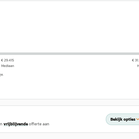
€ 29.415
€ 31
Mediaan
ge.
Bekijk opties
en
vrijblijvende
offerte aan