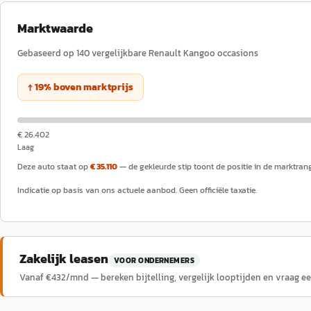
Marktwaarde
Gebaseerd op
140
vergelijkbare
Renault
Kangoo
occasions
↑
19
%
boven
marktprijs
€ 26.402
Laag
Deze auto staat op
€ 35.110
— de gekleurde stip toont de positie in de marktran
Indicatie op basis van ons actuele aanbod. Geen officiële taxatie.
Zakelijk leasen
VOOR ONDERNEMERS
Vanaf €
432
/mnd — bereken bijtelling, vergelijk looptijden en vraag e