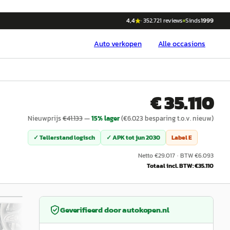
4,4
·
352.721
reviews
Sinds
1999
Auto
verkopen
Alle occasions
€ 35.110
Nieuwprijs
€
41.133
—
15
% lager
(€
6.023
besparing t.o.v. nieuw)
✓ Tellerstand logisch
✓ APK tot
jun 2030
Label
E
Netto €
29.017
·
BTW €
6.093
Totaal incl. BTW: €
35.110
/
43
Geverifieerd door
autokopen.nl