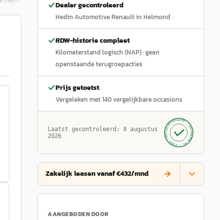
Dealer gecontroleerd
Hedin Automotive Renault in Helmond
RDW-historie compleet
Kilometerstand logisch (NAP)
· geen
openstaande terugroepacties
Prijs getoetst
Vergeleken met
140
vergelijkbare occasions
GECONTROLEERD ·
AUTOKOPEN.NL
Laatst gecontroleerd:
8 augustus
· SINDS 1999 ·
2026
Zakelijk leasen vanaf €432/mnd
AANGEBODEN DOOR