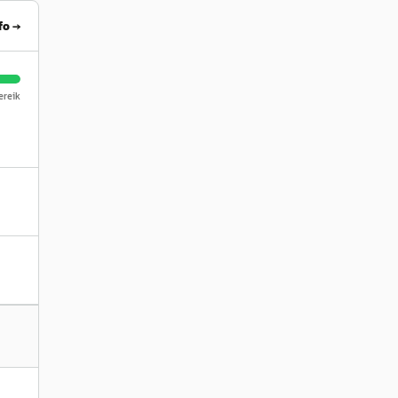
fo →
reik