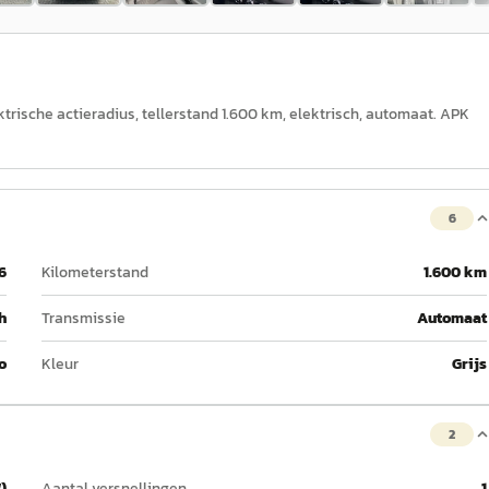
ktrische actieradius, tellerstand 1.600 km, elektrisch, automaat. APK
6
6
Kilometerstand
1.600 km
h
Transmissie
Automaat
o
Kleur
Grijs
2
)
Aantal versnellingen
1