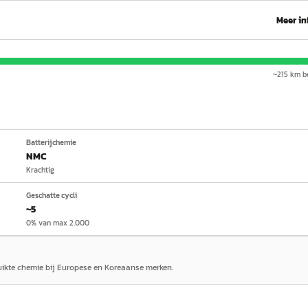
Meer in
~
215
km be
Batterijchemie
NMC
Krachtig
Geschatte cycli
~5
0% van max 2.000
ruikte chemie bij Europese en Koreaanse merken.