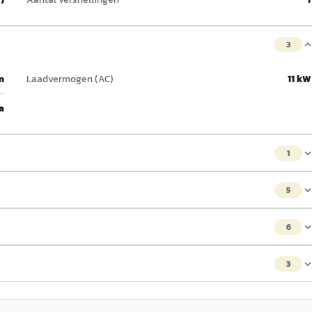
3
m
Laadvermogen (AC)
11 kW
a
1
5
6
3