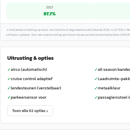
2027
97.7
%
⚠️
Indicatieve schatting op basis van statistisch degradatiemodel (Geotab 2026, n=22.700+). W
software-updates. Voor een exacte meting adviseren wij een professionele batterijtest (AVILOO
Uitrusting & opties
airco (automatisch)
all season bande
✓
✓
cruise control adaptief
Laadruimte-pakk
✓
✓
lendesteunen (verstelbaar)
metaalkleur
✓
✓
parkeersensor voor
passagiersstoel i
✓
✓
Toon alle 62 opties ↓