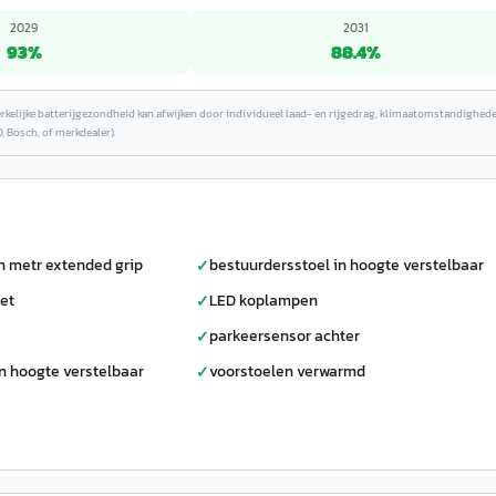
2029
2031
93
%
88.4
%
erkelijke batterijgezondheid kan afwijken door individueel laad- en rijgedrag, klimaatomstandighed
, Bosch, of merkdealer).
n metr extended grip
bestuurdersstoel in hoogte verstelbaar
✓
et
LED koplampen
✓
parkeersensor achter
✓
n hoogte verstelbaar
voorstoelen verwarmd
✓