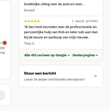
Duidelijke uitleg over de auto en zeer
vriendelijk en geduldig.
”
Ronald
1 maand geleden
“
Ik ben heel tevreden over de professionele en
persoonlijke hulp van Rob en later ook aan Han
bij de keuze en aankoop van mijn nieuwe
Symbioz in april 2026. Ruim de tijd nemen om
Theo S.
te luisteren naar mijn wensen t.a.v. een nieuwe
.995
auto en zakelijk bij de afhandeling en levering.
Hoog
Alle
452
reviews op Google →
Dealerpagina →
Goede ervaring!
”
Stuur een bericht
Liever de dealer rechtstreeks benaderen?