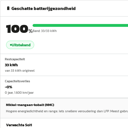
🔋 Geschatte batterijgezondheid
100
%
Band:
33
/
33
kWh
Uitstekend
Restcapaciteit
33 kWh
van 33 kWh origineel
Capaciteitsverlies
−0%
0 jaar, 1.600 km/jaar
Nikkel-mangaan-kobalt (NMC)
Hogere energiedichtheid en range. Iets snellere veroudering dan LFP. Meest geb
Verwachte SoH