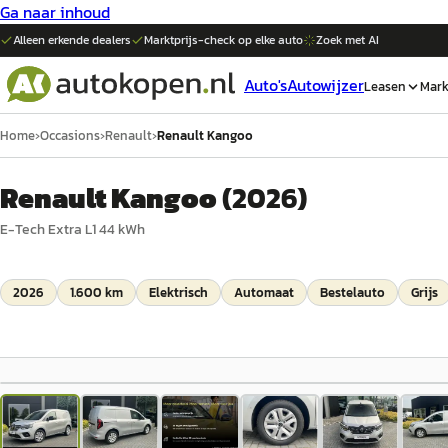
Ga naar inhoud
Alleen erkende dealers
Marktprijs-check op elke
auto
Zoek met AI
Auto's
Autowijzer
Leasen
Mark
Home
›
Occasions
›
Renault
›
Renault Kangoo
Renault Kangoo
(
2026
)
E-Tech Extra L1 44 kWh
2026
1.600 km
Elektrisch
Automaat
Bestelauto
Grijs