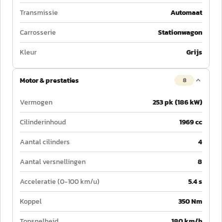
Transmissie
Automaat
Carrosserie
Stationwagon
Kleur
Grijs
Motor & prestaties
8
Vermogen
253 pk (186 kW)
Cilinderinhoud
1969 cc
Aantal cilinders
4
Aantal versnellingen
8
Acceleratie (0-100 km/u)
5.4 s
Koppel
350 Nm
Topsnelheid
180 km/h