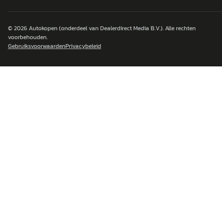
© 2026
Autokopen
(onderdeel van Dealerdirect Media B.V.). Alle rechten
voorbehouden.
Gebruiksvoorwaarden
Privacybeleid