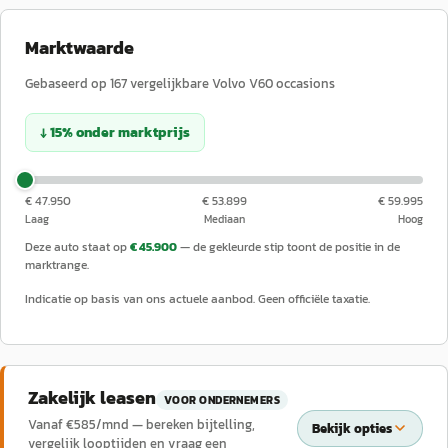
Marktwaarde
Gebaseerd op
167
vergelijkbare
Volvo
V60
occasions
↓
15
%
onder
marktprijs
€ 47.950
€ 53.899
€ 59.995
Laag
Mediaan
Hoog
Deze auto staat op
€ 45.900
— de gekleurde stip toont de positie in de
marktrange.
Indicatie op basis van ons actuele aanbod. Geen officiële taxatie.
Zakelijk leasen
VOOR ONDERNEMERS
Vanaf €
585
/mnd — bereken bijtelling,
Bekijk opties
vergelijk looptijden en vraag een