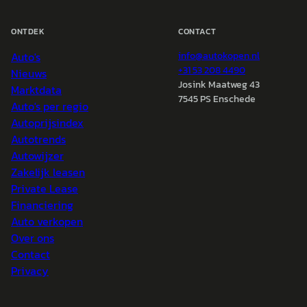
ONTDEK
CONTACT
Auto's
info@
autokopen.nl
+31 53 208 4490
Nieuws
Josink Maatweg 43
Marktdata
7545 PS Enschede
Auto's per regio
Autoprijsindex
Autotrends
Autowijzer
Zakelijk leasen
Private Lease
Financiering
Auto verkopen
Over ons
Contact
Privacy