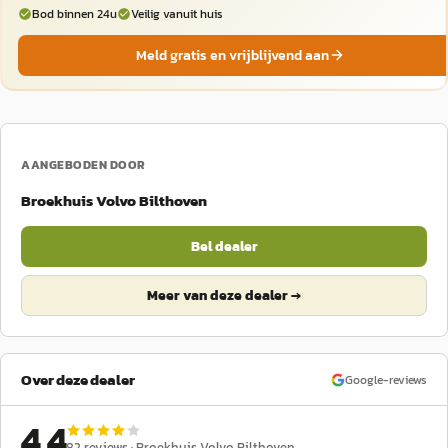
Bod binnen 24u
Veilig vanuit huis
Meld gratis en vrijblijvend aan
AANGEBODEN DOOR
Broekhuis Volvo Bilthoven
Bel dealer
Meer van deze dealer →
Over deze dealer
Google-reviews
4,4
82
reviews ·
Broekhuis Volvo Bilthoven