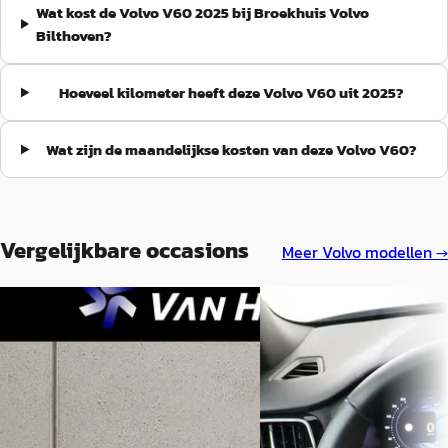
Wat kost de Volvo V60 2025 bij Broekhuis Volvo
Bilthoven?
Hoeveel kilometer heeft deze Volvo V60 uit 2025?
Wat zijn de maandelijkse kosten van deze Volvo V60?
Vergelijkbare occasions
Meer
Volvo
modellen →
C
Volvo V60
·
2025
Volvo V60
·
2023
T6 PLUG-IN HYBRID AWD 
2.0 T6 Plug-in hybrid AWD Ultimate
DARK
Dark
€ 40.890
€ 35.445
v.a. € 867/mnd