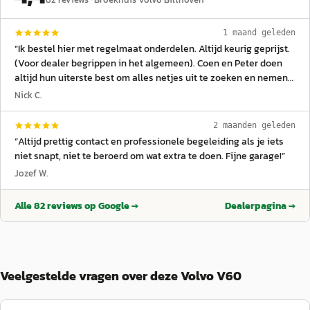
1 maand geleden
“
Ik bestel hier met regelmaat onderdelen. Altijd keurig geprijst.
(Voor dealer begrippen in het algemeen). Coen en Peter doen
altijd hun uiterste best om alles netjes uit te zoeken en nemen
de tijd. Eigenlijk nooit gedoe. Ik ben zeer tevreden!
”
Nick C.
2 maanden geleden
“
Altijd prettig contact en professionele begeleiding als je iets
niet snapt, niet te beroerd om wat extra te doen. Fijne garage!
”
Jozef W.
Alle
82
reviews op Google →
Dealerpagina →
Veelgestelde vragen over deze Volvo V60