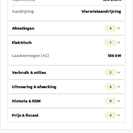
Aandrijving
Vierwielaandrijving
Afmetingen
4
Elektrisch
1
Laadvermogen (AC)
186 kW
Verbruik & milieu
2
Uitvoering & afwerking
4
Historie & RDW
6
Prijs & fiscaal
4