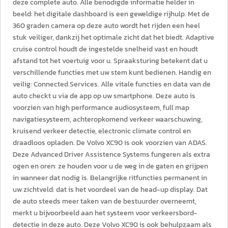
deze complete auto. Alle benodigde informatie helder in
beeld: het digitale dashboard is een geweldige rijhulp. Met de
360 graden camera op deze auto wordt het rijden een heel
stuk veiliger, dankzij het optimale zicht dat het biedt. Adaptive
cruise control houdt de ingestelde snelheid vast en houdt
afstand tot het voertuig voor u. Spraaksturing betekent dat u
verschillende functies met uw stem kunt bedienen. Handig en
veilig: Connected Services. Alle vitale functies en data van de
auto checkt u via de app op uw smartphone. Deze auto is
voorzien van high performance audiosysteem, full map
navigatiesysteem, achteropkomend verkeer waarschuwing,
kruisend verkeer detectie, electronic climate control en
draadloos opladen. De Volvo XC90 is ook voorzien van ADAS.
Deze Advanced Driver Assistence Systems fungeren als extra
ogen en oren: ze houden voor u de weg in de gaten en grijpen
in wanneer dat nodig is. Belangrijke ritfuncties permanent in
uw zichtveld: dat is het voordeel van de head-up display. Dat
de auto steeds meer taken van de bestuurder overneemt,
merkt u bijvoorbeeld aan het systeem voor verkeersbord-
detectie in deze auto. Deze Volvo XC90 is ook behulpzaam als