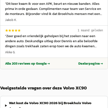
“
Dit keer kwam ik voor een APK, beurt en nieuwe banden. Alles
prima in orde gedaan. Complimenten naar team van Service en
de monteurs. Bijzonder vind ik dat Broekhuis mensen met een
taalachterstand begeleiden tijdens het werk. Wat mij betreft
Jakob K.
een top-werkgever.
”
1 maand geleden
“
Zeer goed en vriendelijk geholpen bij het zoeken naar een
andere auto. Deskundige uitleg door Dennis en alle beloofde
dingen zoals trekhaak zaten erop toen we de auto kwamen
halen. Top een aanrader voor Volvo liefhebbers
”
Akke G.
Alle
203
reviews op Google →
Dealerpagina →
Veelgestelde vragen over deze Volvo XC90
Wat kost de Volvo XC90 2026 bij Broekhuis Volvo