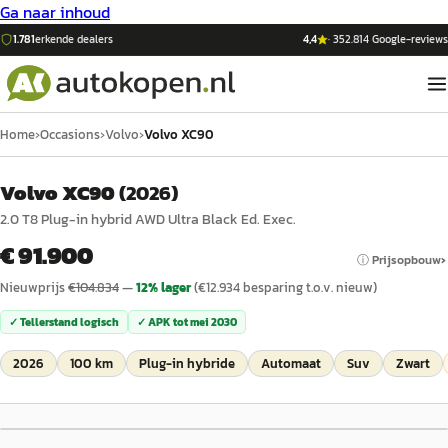
Ga naar inhoud
1.781
erkende dealers
4,4
·
352.814
Google-reviews
Home
›
Occasions
›
Volvo
›
Volvo XC90
Volvo XC90
(
2026
)
2.0 T8 Plug-in hybrid AWD Ultra Black Ed. Exec.
€ 91.900
ⓘ Prijsopbouw
Nieuwprijs
€
104.834
—
12
% lager
(€
12.934
besparing t.o.v. nieuw)
✓ Tellerstand logisch
✓ APK tot
mei 2030
2026
100 km
Plug-in hybride
Automaat
Suv
Zwart