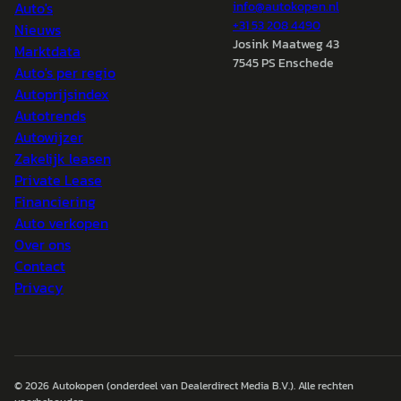
Auto's
info@
autokopen.nl
+31 53 208 4490
Nieuws
Josink Maatweg 43
Marktdata
7545 PS Enschede
Auto's per regio
Autoprijsindex
Autotrends
Autowijzer
Zakelijk leasen
Private Lease
Financiering
Auto verkopen
Over ons
Contact
Privacy
© 2026
Autokopen
(onderdeel van Dealerdirect Media B.V.). Alle rechten