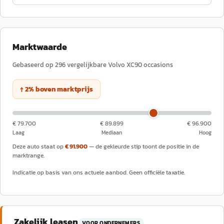
Marktwaarde
Gebaseerd op
296
vergelijkbare
Volvo
XC90
occasions
↑
2
%
boven
marktprijs
€ 79.700
€ 89.899
€ 96.900
Laag
Mediaan
Hoog
Deze auto staat op
€ 91.900
— de gekleurde stip toont de positie in de
marktrange.
Indicatie op basis van ons actuele aanbod. Geen officiële taxatie.
Zakelijk leasen
VOOR ONDERNEMERS