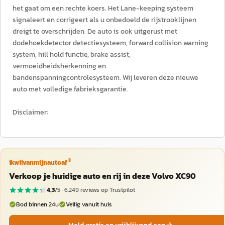
het gaat om een rechte koers. Het Lane-keeping systeem
signaleert en corrigeert als u onbedoeld de rijstrooklijnen
dreigt te overschrijden. De auto is ook uitgerust met
dodehoekdetector detectiesysteem, forward collision warning
system, hill hold functie, brake assist,
vermoeidheidsherkenning en
bandenspanningcontrolesysteem. Wij leveren deze nieuwe
auto met volledige fabrieksgarantie.
Disclaimer:
®
ikwilvanmijnautoaf
Verkoop je huidige auto en rij in deze Volvo XC90
4,3
/5 ·
6.249
reviews op Trustpilot
Bod binnen 24u
Veilig vanuit huis