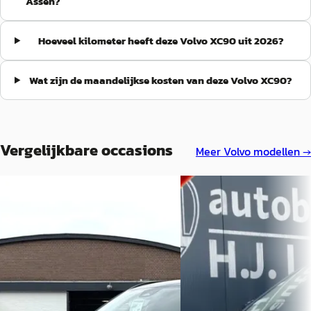
Assen?
Hoeveel kilometer heeft deze Volvo XC90 uit 2026?
Wat zijn de maandelijkse kosten van deze Volvo XC90?
Vergelijkbare occasions
Meer
Volvo
modellen →
Volvo XC90
·
2025
A
Volvo XC90
·
2002
2 0 t8 plug in hybrid awd ultra dark
panodak 7 zits
2.0 T8 Plug-in hybrid AWD
Bright
€ 74.995
€ 75.950
v.a. € 1.590/mnd
v.a. € 1.610/mnd