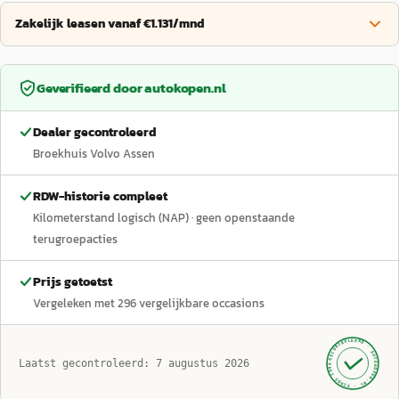
Zakelijk leasen vanaf €1.131/mnd
Geverifieerd door
autokopen.nl
Dealer gecontroleerd
Broekhuis Volvo Assen
RDW-historie compleet
Kilometerstand logisch (NAP)
· geen openstaande
terugroepacties
Prijs getoetst
Vergeleken met
296
vergelijkbare occasions
GECONTROLEERD ·
AUTOKOPEN.NL
Laatst gecontroleerd:
7 augustus 2026
· SINDS 1999 ·