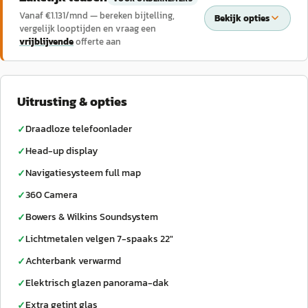
Vanaf €
1.131
/mnd — bereken bijtelling,
Bekijk opties
vergelijk looptijden en vraag een
vrijblijvende
offerte aan
Uitrusting & opties
Draadloze telefoonlader
✓
Head-up display
✓
Navigatiesysteem full map
✓
360 Camera
✓
Bowers & Wilkins Soundsystem
✓
Lichtmetalen velgen 7-spaaks 22"
✓
Achterbank verwarmd
✓
Elektrisch glazen panorama-dak
✓
Extra getint glas
✓