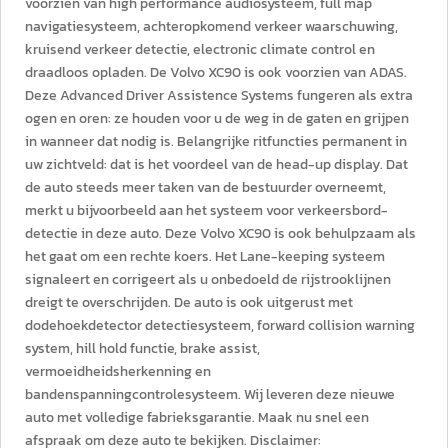
voorzien van high performance audiosysteem, full map
navigatiesysteem, achteropkomend verkeer waarschuwing,
kruisend verkeer detectie, electronic climate control en
draadloos opladen. De Volvo XC90 is ook voorzien van ADAS.
Deze Advanced Driver Assistence Systems fungeren als extra
ogen en oren: ze houden voor u de weg in de gaten en grijpen
in wanneer dat nodig is. Belangrijke ritfuncties permanent in
uw zichtveld: dat is het voordeel van de head-up display. Dat
de auto steeds meer taken van de bestuurder overneemt,
merkt u bijvoorbeeld aan het systeem voor verkeersbord-
detectie in deze auto. Deze Volvo XC90 is ook behulpzaam als
het gaat om een rechte koers. Het Lane-keeping systeem
signaleert en corrigeert als u onbedoeld de rijstrooklijnen
dreigt te overschrijden. De auto is ook uitgerust met
dodehoekdetector detectiesysteem, forward collision warning
system, hill hold functie, brake assist,
vermoeidheidsherkenning en
bandenspanningcontrolesysteem. Wij leveren deze nieuwe
auto met volledige fabrieksgarantie. Maak nu snel een
afspraak om deze auto te bekijken. Disclaimer: