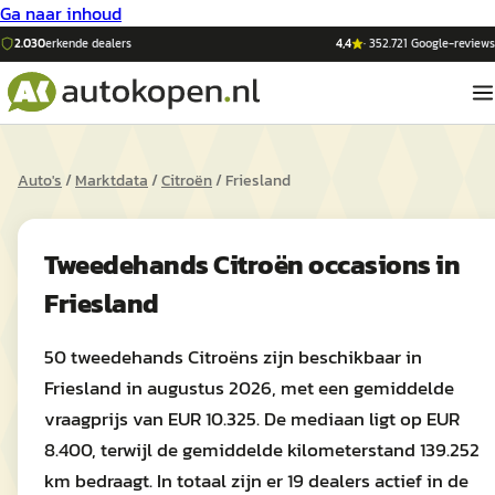
Ga naar inhoud
2.030
erkende dealers
4,4
·
352.721
Google-reviews
Auto's
/
Marktdata
/
Citroën
/
Friesland
Tweedehands
Citroën
occasions in
Friesland
50 tweedehands Citroëns zijn beschikbaar in
Friesland in augustus 2026, met een gemiddelde
vraagprijs van EUR 10.325. De mediaan ligt op EUR
8.400, terwijl de gemiddelde kilometerstand 139.252
km bedraagt. In totaal zijn er 19 dealers actief in de