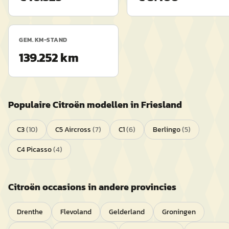
GEM. KM-STAND
139.252 km
Populaire
Citroën
modellen in
Friesland
C3
(
10
)
C5 Aircross
(
7
)
C1
(
6
)
Berlingo
(
5
)
C4 Picasso
(
4
)
Citroën
occasions in andere provincies
Drenthe
Flevoland
Gelderland
Groningen