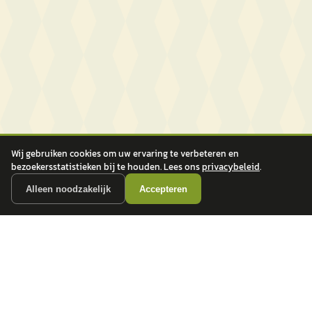
Wij gebruiken cookies om uw ervaring te verbeteren en
bezoekersstatistieken bij te houden. Lees ons
privacybeleid
.
Alleen noodzakelijk
Accepteren
autokopen.nl geeft geen financieel advies en is niet bevoegd om vragen over
financiële producten te beantwoorden. Wij verwijzen door naar erkende, AFM-
vergunde partners.
POPULAIRE MERKEN