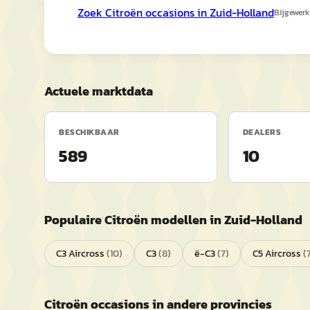
Zoek
Citroën
occasions in
Zuid-Holland
Bijgewerk
Actuele marktdata
BESCHIKBAAR
DEALERS
589
10
Populaire
Citroën
modellen in
Zuid-Holland
C3 Aircross
(
10
)
C3
(
8
)
ë-C3
(
7
)
C5 Aircross
(
Citroën
occasions in andere provincies