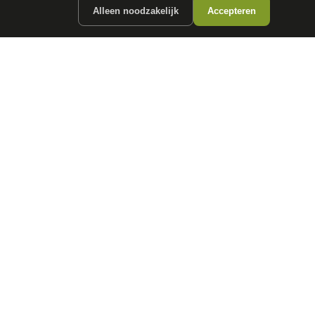
Alleen noodzakelijk
Accepteren
ergunde partners.
CONTACT
info@
autokopen.nl
+31 53 208 4490