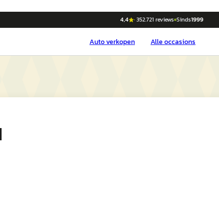
4,4
·
352.721
reviews
Sinds
1999
Auto
verkopen
Alle occasions
d