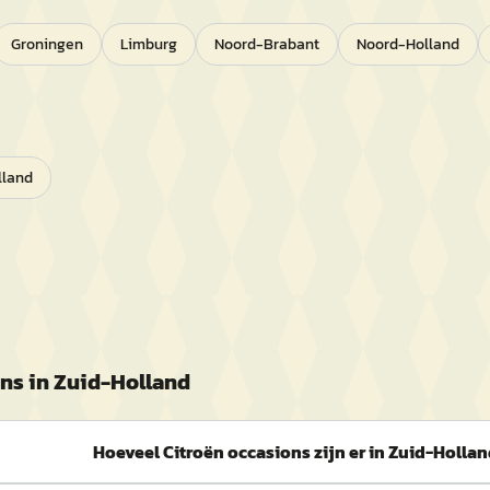
Groningen
Limburg
Noord-Brabant
Noord-Holland
lland
ns in
Zuid-Holland
Hoeveel Citroën occasions zijn er in Zuid-Holla