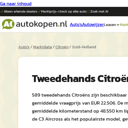
Ga naar inhoud
Alleen erkende dealers
Marktprijs-check op elke
auto
Zoek met AI
Auto's
Autowijzer
Leasen
Mark
Auto's
/
Marktdata
/
Citroën
/
Zuid-Holland
Tweedehands
Citroë
589 tweedehands Citroëns zijn beschikbaar 
gemiddelde vraagprijs van EUR 22.506. De me
gemiddelde kilometerstand op 48.550 km lig
de C3 Aircross als het populairste model, g