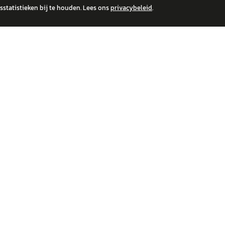
statistieken bij te houden. Lees ons
privacybeleid
.
 over financiële producten te beantwoorden. Wij verwijzen door naar erkende, AFM-v
IRE MERKEN
ONTDEK
wagen
Auto's
a
Nieuws