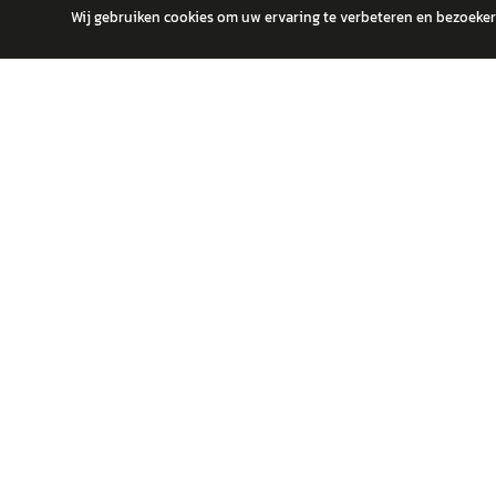
Wij gebruiken cookies om uw ervaring te verbeteren en bezoekers
autokopen.nl geeft geen financieel advies en is niet bevoegd om vragen
POPULA
Volks
Vind jouw volgende auto bij betrouwbare
Toyot
dealers.