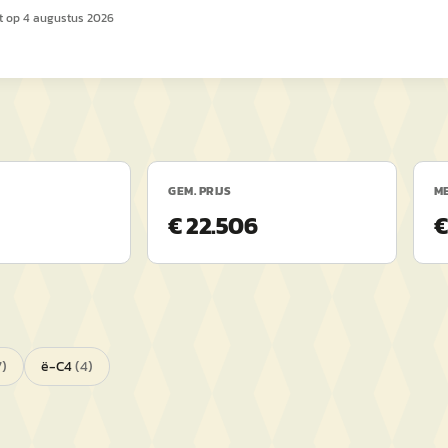
t op
4 augustus 2026
GEM. PRIJS
ME
€ 22.506
€
7
)
ë-C4
(
4
)