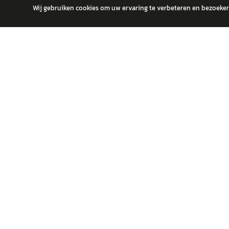
Wij gebruiken cookies om uw ervaring te verbeteren en bezoekers
autokopen.nl geeft geen financieel advies en is niet bevoegd om vragen
POPULA
Volks
Vind jouw volgende auto bij betrouwbare
Toyot
dealers.