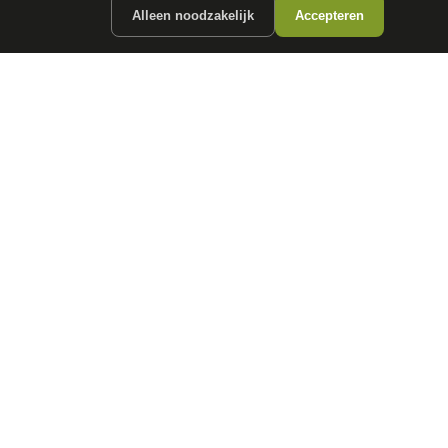
Alleen noodzakelijk
Accepteren
ergunde partners.
CONTACT
info@
autokopen.nl
+31 53 208 4490