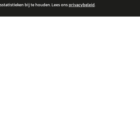
statistieken bij te houden. Lees ons
privacybeleid
.
 over financiële producten te beantwoorden. Wij verwijzen door naar erkende, AFM-v
IRE MERKEN
ONTDEK
wagen
Auto's
a
Nieuws