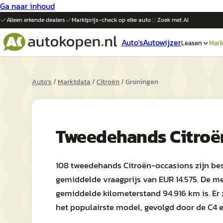
Ga naar inhoud
Alleen erkende dealers
Marktprijs-check op elke
auto
Zoek met AI
Auto's
Autowijzer
Leasen
Mark
Auto's
/
Marktdata
/
Citroën
/
Groningen
Tweedehands
Citroë
108 tweedehands Citroën-occasions zijn bes
gemiddelde vraagprijs van EUR 14.575. De me
gemiddelde kilometerstand 94.916 km is. Er zi
het populairste model, gevolgd door de C4 e