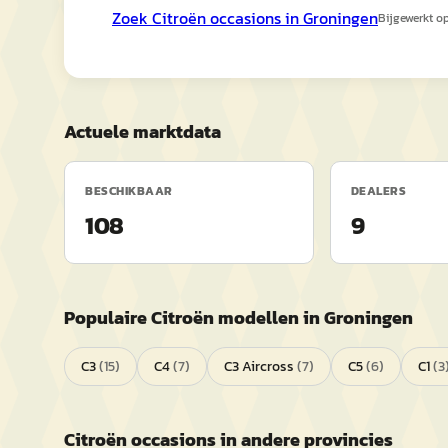
Zoek
Citroën
occasions in
Groningen
Bijgewerkt o
Actuele marktdata
BESCHIKBAAR
DEALERS
108
9
Populaire
Citroën
modellen in
Groningen
C3
(
15
)
C4
(
7
)
C3 Aircross
(
7
)
C5
(
6
)
C1
(
3
Citroën
occasions in andere provincies