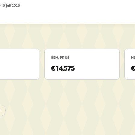
p
16 juli 2026
GEM. PRIJS
ME
€ 14.575
€
)