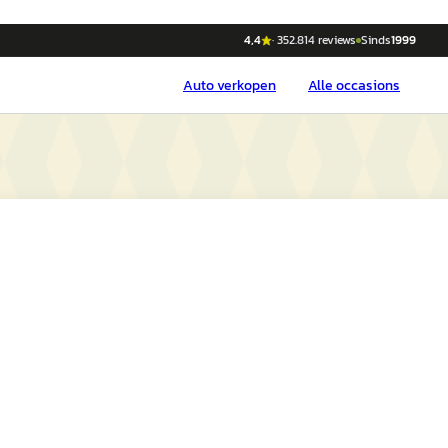
4,4
·
352.814
reviews
Sinds
1999
Auto
verkopen
Alle occasions