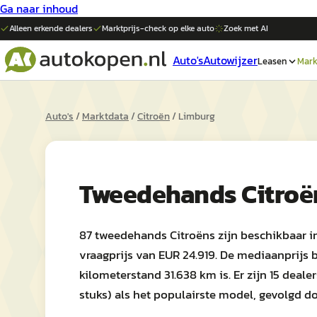
Ga naar inhoud
Alleen erkende dealers
Marktprijs-check op elke
auto
Zoek met AI
Auto's
Autowijzer
Leasen
Mark
Auto's
/
Marktdata
/
Citroën
/
Limburg
Tweedehands
Citroë
87 tweedehands Citroëns zijn beschikbaar i
vraagprijs van EUR 24.919. De mediaanprijs 
kilometerstand 31.638 km is. Er zijn 15 dealer
stuks) als het populairste model, gevolgd door