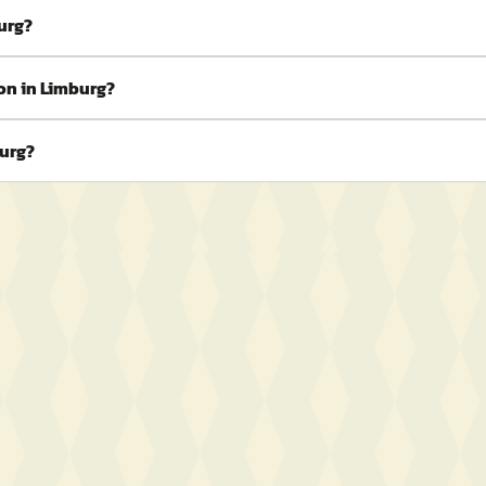
burg?
on in Limburg?
burg?