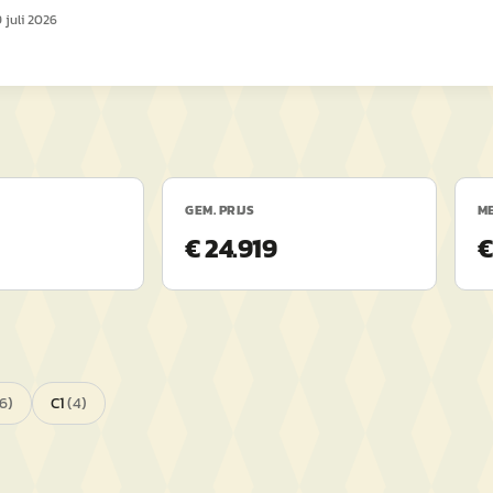
 juli 2026
GEM. PRIJS
ME
€ 24.919
€
6
)
C1
(
4
)