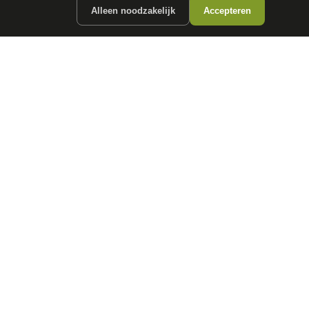
Alleen noodzakelijk
Accepteren
ergunde partners.
CONTACT
info@
autokopen.nl
+31 53 208 4490