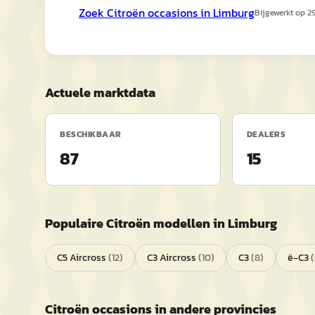
Zoek
Citroën
occasions in
Limburg
Bijgewerkt op
29
Actuele marktdata
BESCHIKBAAR
DEALERS
87
15
Populaire
Citroën
modellen in
Limburg
C5 Aircross
(
12
)
C3 Aircross
(
10
)
C3
(
8
)
ë-C3
(
Citroën
occasions in andere provincies