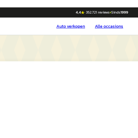
4,4
·
352.721
reviews
Sinds
1999
Auto
verkopen
Alle occasions