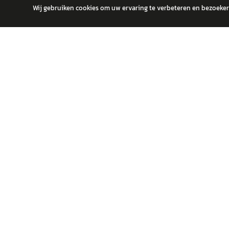
Wij gebruiken cookies om uw ervaring te verbeteren en bezoekers
autokopen.nl geeft geen financieel advies en is niet bevoegd om vragen
POPULA
Volks
Vind jouw volgende auto bij betrouwbare
Toyot
dealers.