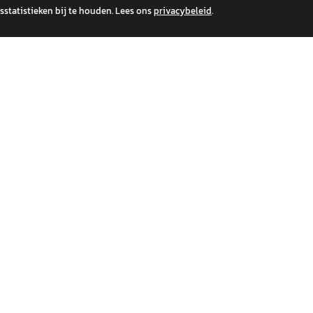
statistieken bij te houden. Lees ons
privacybeleid
.
 over financiële producten te beantwoorden. Wij verwijzen door naar erkende, AFM-v
IRE MERKEN
ONTDEK
wagen
Auto's
a
Nieuws