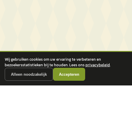
Wij gebruiken cookies om uw ervaring te verbeteren en
bezoekersstatistieken bij te houden. Lees ons
privacybeleid
.
Alleen noodzakelijk
Accepteren
autokopen.nl geeft geen financieel advies en is niet bevoegd om vragen over
financiële producten te beantwoorden. Wij verwijzen door naar erkende, AFM-
vergunde partners.
POPULAIRE MERKEN