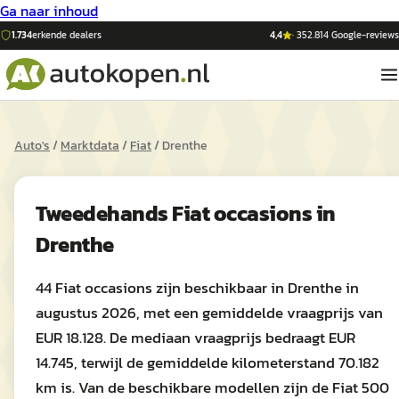
Ga naar inhoud
1.734
erkende dealers
4,4
·
352.814
Google-reviews
Auto's
/
Marktdata
/
Fiat
/
Drenthe
Tweedehands
Fiat
occasions in
Drenthe
44 Fiat occasions zijn beschikbaar in Drenthe in
augustus 2026, met een gemiddelde vraagprijs van
EUR 18.128. De mediaan vraagprijs bedraagt EUR
14.745, terwijl de gemiddelde kilometerstand 70.182
km is. Van de beschikbare modellen zijn de Fiat 500