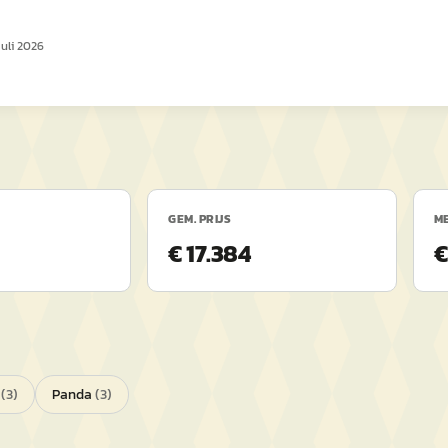
juli 2026
GEM. PRIJS
ME
€ 17.384
€
(
3
)
Panda
(
3
)