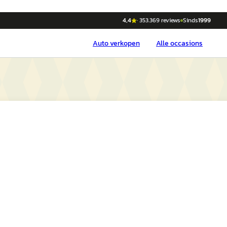
4,4
·
353.369
reviews
Sinds
1999
Auto
verkopen
Alle occasions