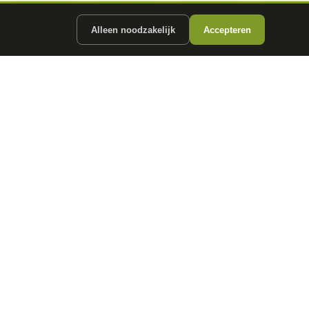
Alleen noodzakelijk
Accepteren
ergunde partners.
CONTACT
info@
autokopen.nl