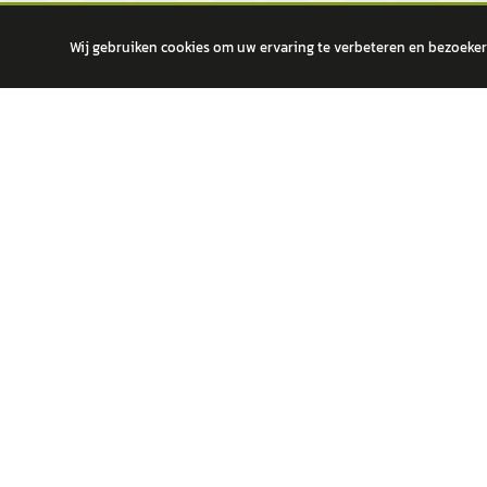
Wij gebruiken cookies om uw ervaring te verbeteren en bezoekers
autokopen.nl geeft geen financieel advies en is niet bevoegd om vragen
POPULA