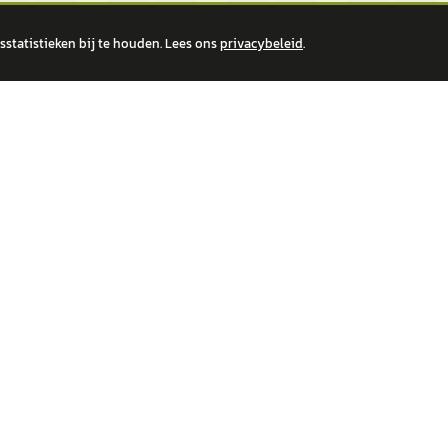
statistieken bij te houden. Lees ons
privacybeleid
.
 over financiële producten te beantwoorden. Wij verwijzen door naar erkende, AFM-v
IRE MERKEN
ONTDEK