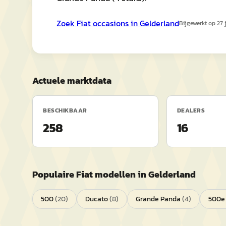
Zoek
Fiat
occasions in
Gelderland
Bijgewerkt op
27 
Actuele marktdata
BESCHIKBAAR
DEALERS
258
16
Populaire
Fiat
modellen in
Gelderland
500
(
20
)
Ducato
(
8
)
Grande Panda
(
4
)
500e