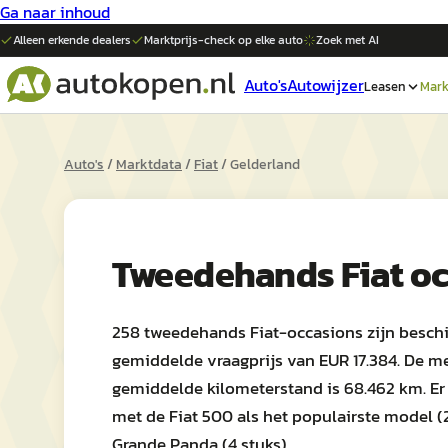
Ga naar inhoud
Alleen erkende dealers
Marktprijs-check op elke
auto
Zoek met AI
Auto's
Autowijzer
Leasen
Mark
Auto's
/
Marktdata
/
Fiat
/
Gelderland
Tweedehands
Fiat
oc
258 tweedehands Fiat-occasions zijn beschik
gemiddelde vraagprijs van EUR 17.384. De m
gemiddelde kilometerstand is 68.462 km. Er 
met de Fiat 500 als het populairste model (
Grande Panda (4 stuks).