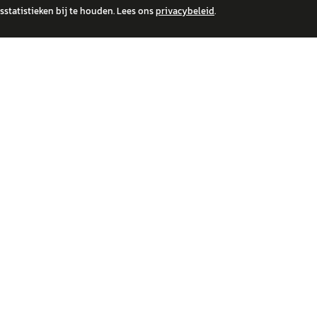
statistieken bij te houden. Lees ons
privacybeleid
.
 over financiële producten te beantwoorden. Wij verwijzen door naar erkende, AFM-v
IRE MERKEN
ONTDEK
wagen
Auto's
a
Nieuws