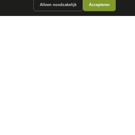
Alleen noodzakelijk
Accepteren
ergunde partners.
CONTACT
info@
autokopen.nl
+31 53 208 4490