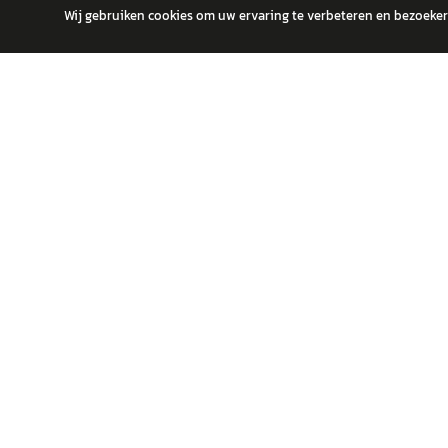
Wij gebruiken cookies om uw ervaring te verbeteren en bezoekers
autokopen.nl geeft geen financieel advies en is niet bevoegd om vragen
POPULA
Volks
Vind jouw volgende auto bij betrouwbare
Toyot
dealers.