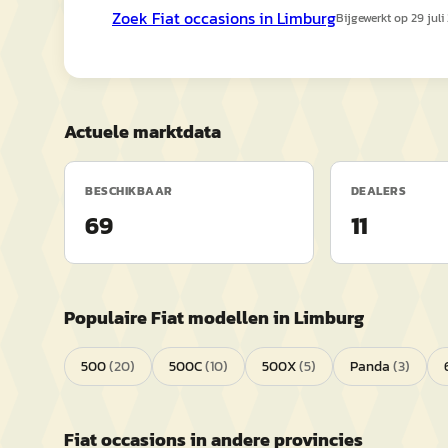
Zoek
Fiat
occasions in
Limburg
Bijgewerkt op
29 juli
Actuele marktdata
BESCHIKBAAR
DEALERS
69
11
Populaire
Fiat
modellen in
Limburg
500
(
20
)
500C
(
10
)
500X
(
5
)
Panda
(
3
)
Fiat
occasions in andere provincies