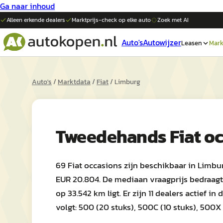
Ga naar inhoud
Alleen erkende dealers
Marktprijs-check op elke
auto
Zoek met AI
Auto's
Autowijzer
Leasen
Mark
Auto's
/
Marktdata
/
Fiat
/
Limburg
Tweedehands
Fiat
oc
69 Fiat occasions zijn beschikbaar in Limbu
EUR 20.804. De mediaan vraagprijs bedraagt
op 33.542 km ligt. Er zijn 11 dealers actief i
volgt: 500 (20 stuks), 500C (10 stuks), 500X 