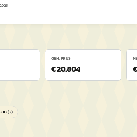
 2026
GEM. PRIJS
ME
€ 20.804
€
600
(
2
)