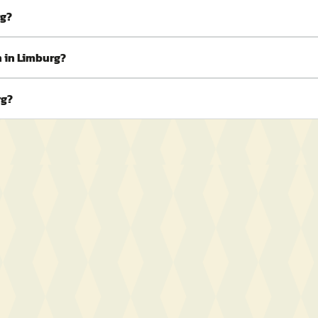
rg?
n in Limburg?
rg?