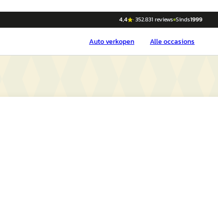
4,4
·
352.831
reviews
Sinds
1999
Auto
verkopen
Alle occasions