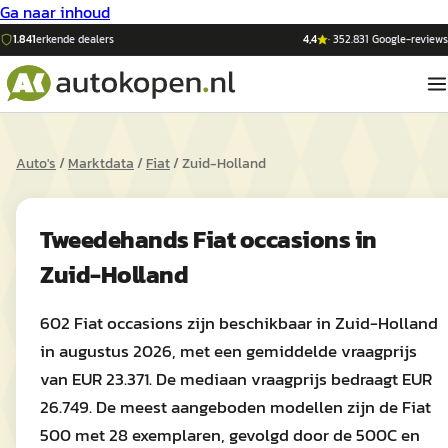
Ga naar inhoud
1.841
erkende dealers
4,4
·
352.831
Google-reviews
Auto's
/
Marktdata
/
Fiat
/
Zuid-Holland
Tweedehands
Fiat
occasions in
Zuid-Holland
602 Fiat occasions zijn beschikbaar in Zuid-Holland
in augustus 2026, met een gemiddelde vraagprijs
van EUR 23.371. De mediaan vraagprijs bedraagt EUR
26.749. De meest aangeboden modellen zijn de Fiat
500 met 28 exemplaren, gevolgd door de 500C en