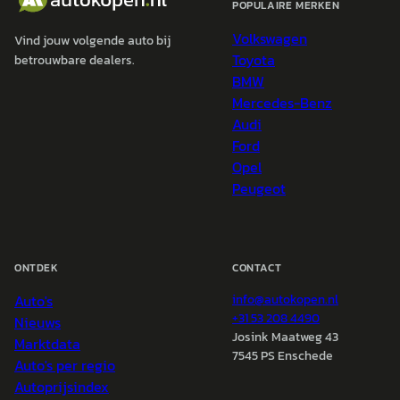
POPULAIRE MERKEN
Volkswagen
Vind jouw volgende auto bij
Toyota
betrouwbare dealers.
BMW
Mercedes-Benz
Audi
Ford
Opel
Peugeot
ONTDEK
CONTACT
Auto's
info@
autokopen.nl
+31 53 208 4490
Nieuws
Josink Maatweg 43
Marktdata
7545 PS Enschede
Auto's per regio
Autoprijsindex