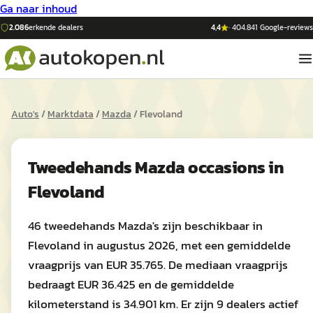
Ga naar inhoud
2.086
erkende dealers
4,4
·
404.841
Google-reviews
Auto's
/
Marktdata
/
Mazda
/
Flevoland
Tweedehands
Mazda
occasions in
Flevoland
46 tweedehands Mazda's zijn beschikbaar in
Flevoland in augustus 2026, met een gemiddelde
vraagprijs van EUR 35.765. De mediaan vraagprijs
bedraagt EUR 36.425 en de gemiddelde
kilometerstand is 34.901 km. Er zijn 9 dealers actief