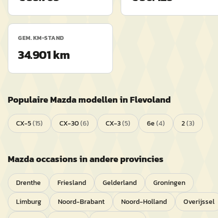
GEM. KM-STAND
34.901 km
Populaire
Mazda
modellen in
Flevoland
CX-5
(
15
)
CX-30
(
6
)
CX-3
(
5
)
6e
(
4
)
2
(
3
)
Mazda
occasions in andere provincies
Drenthe
Friesland
Gelderland
Groningen
Limburg
Noord-Brabant
Noord-Holland
Overijssel