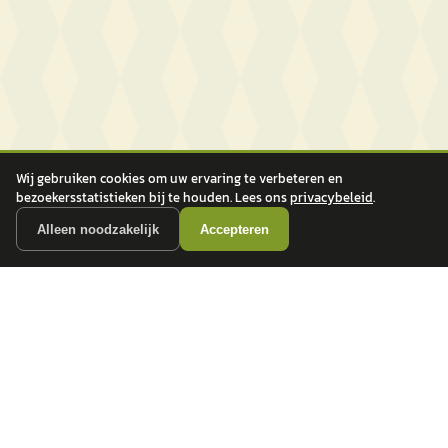
Wij gebruiken cookies om uw ervaring te verbeteren en
bezoekersstatistieken bij te houden. Lees ons
privacybeleid
.
Alleen noodzakelijk
Accepteren
autokopen.nl geeft geen financieel advies en is niet bevoegd om vragen over
financiële producten te beantwoorden. Wij verwijzen door naar erkende, AFM-
vergunde partners.
POPULAIRE MERKEN
Volkswagen
Vind jouw volgende auto bij