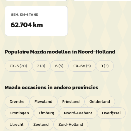
GEM. KM-STAND
62.704 km
Populaire
Mazda
modellen in
Noord-Holland
CX-5
(
20
)
2
(
8
)
6
(
5
)
CX-6e
(
5
)
3
(
3
)
Mazda
occasions in andere provincies
Drenthe
Flevoland
Friesland
Gelderland
Groningen
Limburg
Noord-Brabant
Overijssel
Utrecht
Zeeland
Zuid-Holland