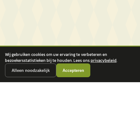
Wij gebruiken cookies om uw ervaring te verbeteren en
bezoekersstatistieken bij te houden. Lees ons
privacybeleid
.
Alleen noodzakelijk
Accepteren
autokopen.nl geeft geen financieel advies en is niet bevoegd om vragen over
financiële producten te beantwoorden. Wij verwijzen door naar erkende, AFM-
vergunde partners.
POPULAIRE MERKEN
Volkswagen
Vind jouw volgende auto bij