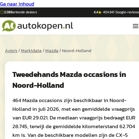
Ga naar inhoud
2.086
erkende dealers
4,4
·
404.841
Google-reviews
Auto's
/
Marktdata
/
Mazda
/
Noord-Holland
Tweedehands
Mazda
occasions in
Noord-Holland
464 Mazda occasions zijn beschikbaar in Noord-
Holland in juli 2026, met een gemiddelde vraagprijs
van EUR 29.021. De mediaan vraagprijs bedraagt EUR
28.745, terwijl de gemiddelde kilometerstand 62.704
km is. Van de beschikbare modellen zijn de CX-5