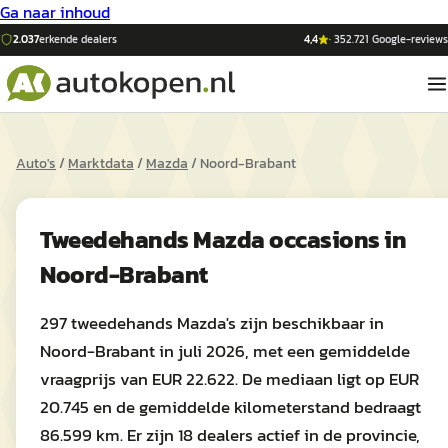
Ga naar inhoud
2.037
erkende dealers
4,4
·
352.721
Google-reviews
Auto's
/
Marktdata
/
Mazda
/
Noord-Brabant
Tweedehands
Mazda
occasions in
Noord-Brabant
297 tweedehands Mazda's zijn beschikbaar in
Noord-Brabant in juli 2026, met een gemiddelde
vraagprijs van EUR 22.622. De mediaan ligt op EUR
20.745 en de gemiddelde kilometerstand bedraagt
86.599 km. Er zijn 18 dealers actief in de provincie,