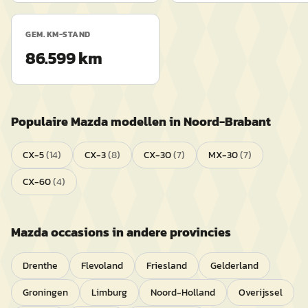
GEM. KM-STAND
86.599 km
Populaire
Mazda
modellen in
Noord-Brabant
CX-5
(
14
)
CX-3
(
8
)
CX-30
(
7
)
MX-30
(
7
)
CX-60
(
4
)
Mazda
occasions in andere provincies
Drenthe
Flevoland
Friesland
Gelderland
Groningen
Limburg
Noord-Holland
Overijssel