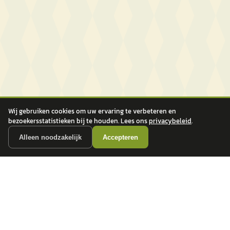
Wij gebruiken cookies om uw ervaring te verbeteren en
bezoekersstatistieken bij te houden. Lees ons
privacybeleid
.
Alleen noodzakelijk
Accepteren
autokopen.nl geeft geen financieel advies en is niet bevoegd om vragen over
financiële producten te beantwoorden. Wij verwijzen door naar erkende, AFM-
vergunde partners.
POPULAIRE MERKEN