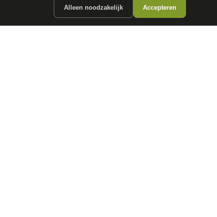
Alleen noodzakelijk
Accepteren
ergunde partners.
CONTACT
info@
autokopen.nl
+31 53 208 4490