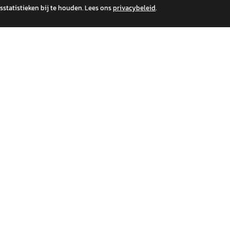
statistieken bij te houden. Lees ons
privacybeleid
.
 over financiële producten te beantwoorden. Wij verwijzen door naar erkende, AFM-v
IRE MERKEN
ONTDEK
wagen
Auto's
a
Nieuws