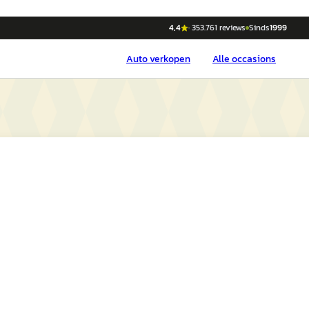
4,4
·
353.761
reviews
Sinds
1999
Auto
verkopen
Alle occasions