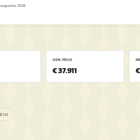
 augustus 2026
GEM. PRIJS
ME
€ 37.911
€
0
(
4
)