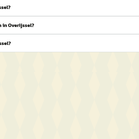
ssel?
 in Overijssel?
ssel?