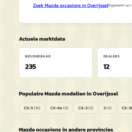
Zoek
Mazda
occasions in
Overijssel
Bijgewerkt op
1
Actuele marktdata
BESCHIKBAAR
DEALERS
235
12
Populaire
Mazda
modellen in
Overijssel
CX-5
(
16
)
CX-6e
(
9
)
CX-3
(
5
)
3
(
4
)
CX-3
Mazda
occasions in andere provincies