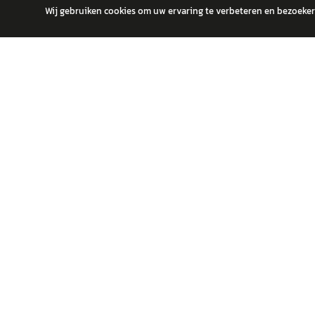
Wij gebruiken cookies om uw ervaring te verbeteren en bezoekers
autokopen.nl geeft geen financieel advies en is niet bevoegd om vragen
POPULA
Volks
Vind jouw volgende auto bij betrouwbare
Toyot
dealers.