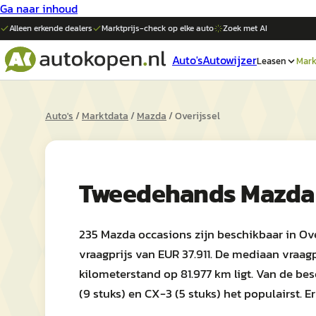
Ga naar inhoud
Alleen erkende dealers
Marktprijs-check op elke
auto
Zoek met AI
Auto's
Autowijzer
Leasen
Mark
Auto's
/
Marktdata
/
Mazda
/
Overijssel
Tweedehands
Mazda
235 Mazda occasions zijn beschikbaar in Ov
vraagprijs van EUR 37.911. De mediaan vraag
kilometerstand op 81.977 km ligt. Van de be
(9 stuks) en CX-3 (5 stuks) het populairst. E