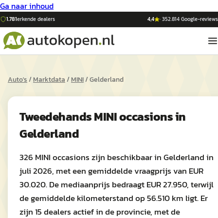
Ga naar inhoud
1.781
erkende dealers
4,4
·
352.814
Google-reviews
Auto's
/
Marktdata
/
MINI
/
Gelderland
Tweedehands
MINI
occasions in
Gelderland
326 MINI occasions zijn beschikbaar in Gelderland in
juli 2026, met een gemiddelde vraagprijs van EUR
30.020. De mediaanprijs bedraagt EUR 27.950, terwijl
de gemiddelde kilometerstand op 56.510 km ligt. Er
zijn 15 dealers actief in de provincie, met de