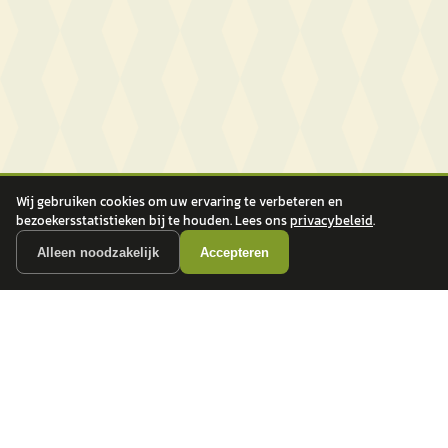
Wij gebruiken cookies om uw ervaring te verbeteren en
bezoekersstatistieken bij te houden. Lees ons
privacybeleid
.
Alleen noodzakelijk
Accepteren
autokopen.nl geeft geen financieel advies en is niet bevoegd om vragen over
financiële producten te beantwoorden. Wij verwijzen door naar erkende, AFM-
vergunde partners.
POPULAIRE MERKEN