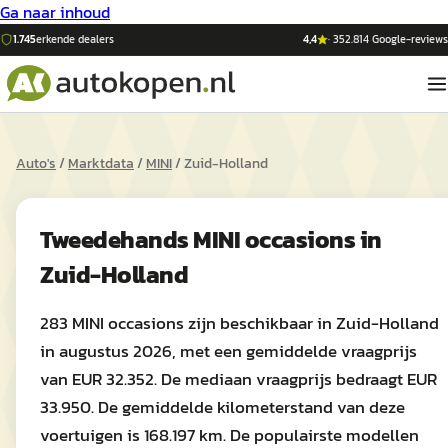
Ga naar inhoud
1.745
erkende dealers
4,4
·
352.814
Google-reviews
Auto's
/
Marktdata
/
MINI
/
Zuid-Holland
Tweedehands
MINI
occasions in
Zuid-Holland
283 MINI occasions zijn beschikbaar in Zuid-Holland
in augustus 2026, met een gemiddelde vraagprijs
van EUR 32.352. De mediaan vraagprijs bedraagt EUR
33.950. De gemiddelde kilometerstand van deze
voertuigen is 168.197 km. De populairste modellen