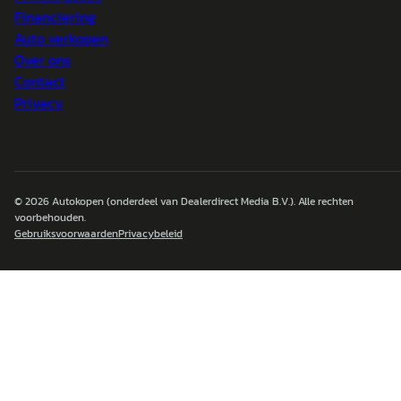
Financiering
Auto verkopen
Over ons
Contact
Privacy
© 2026
Autokopen
(onderdeel van Dealerdirect Media B.V.). Alle rechten
voorbehouden.
Gebruiksvoorwaarden
Privacybeleid