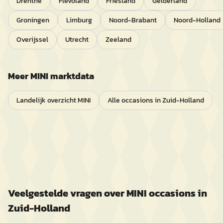
Drenthe
Flevoland
Friesland
Gelderland
Groningen
Limburg
Noord-Brabant
Noord-Holland
Overijssel
Utrecht
Zeeland
Meer
MINI
marktdata
Landelijk overzicht
MINI
Alle occasions in
Zuid-Holland
Veelgestelde vragen over
MINI
occasions in
Zuid-Holland