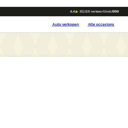
4,4
·
352.831
reviews
Sinds
1999
Auto
verkopen
Alle occasions