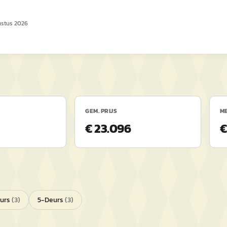
ustus 2026
GEM. PRIJS
ME
€ 23.096
€
urs
(
3
)
5-Deurs
(
3
)