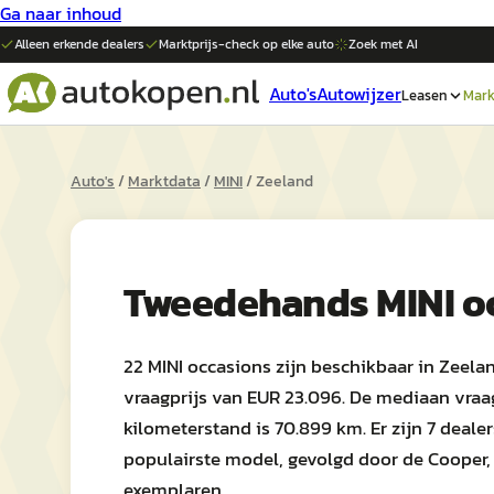
Ga naar inhoud
Alleen erkende dealers
Marktprijs-check op elke
auto
Zoek met AI
Auto's
Autowijzer
Leasen
Mark
Auto's
/
Marktdata
/
MINI
/
Zeeland
Tweedehands
MINI
o
22 MINI occasions zijn beschikbaar in Zeel
vraagprijs van EUR 23.096. De mediaan vraa
kilometerstand is 70.899 km. Er zijn 7 dealer
populairste model, gevolgd door de Cooper,
exemplaren.