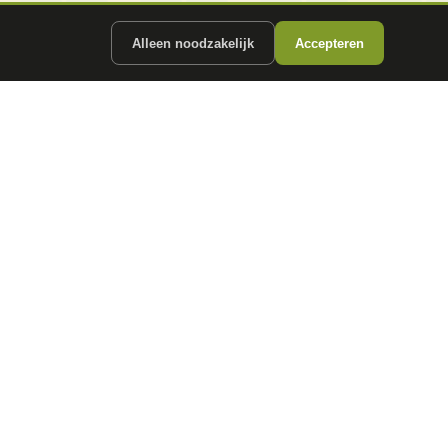
Alleen noodzakelijk
Accepteren
ergunde partners.
CONTACT
info@
autokopen.nl