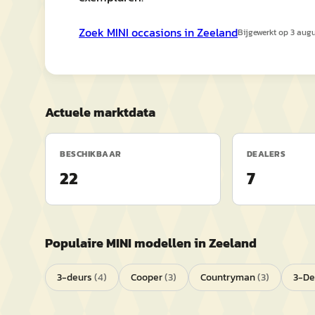
Zoek
MINI
occasions in
Zeeland
Bijgewerkt op
3 aug
Actuele marktdata
BESCHIKBAAR
DEALERS
22
7
Populaire
MINI
modellen in
Zeeland
3-deurs
(
4
)
Cooper
(
3
)
Countryman
(
3
)
3-De