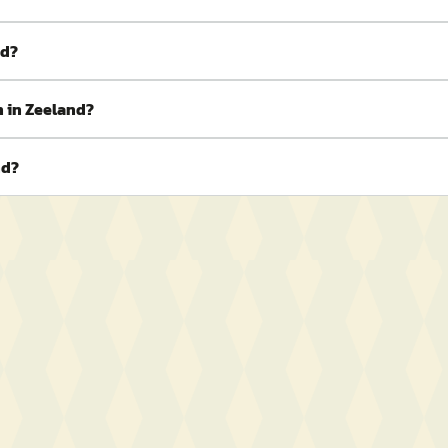
nd?
n in Zeeland?
nd?