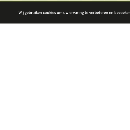
Wij gebruiken cookies om uw ervaring te verbeteren en bezoekers
autokopen.nl geeft geen financieel advies en is niet bevoegd om vragen
POPULA