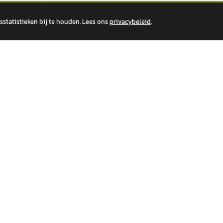
statistieken bij te houden. Lees ons
privacybeleid
.
 over financiële producten te beantwoorden. Wij verwijzen door naar erkende, AFM-v
IRE MERKEN
ONTDEK