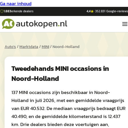
Ga naar inhoud
1.883
erkende dealers
4,4
·
352.831
Google-reviews
Auto's
/
Marktdata
/
MINI
/
Noord-Holland
Tweedehands
MINI
occasions in
Noord-Holland
137 MINI occasions zijn beschikbaar in Noord-
Holland in juli 2026, met een gemiddelde vraagprijs
van EUR 40.532. De mediaan vraagprijs bedraagt EUR
40.490, en de gemiddelde kilometerstand is 12.437
km. Drie dealers bieden deze voertuigen aan,