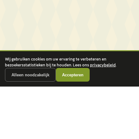
Wij gebruiken cookies om uw ervaring te verbeteren en
bezoekersstatistieken bij te houden. Lees ons
privacybeleid
.
Alleen noodzakelijk
Accepteren
autokopen.nl geeft geen financieel advies en is niet bevoegd om vragen over
financiële producten te beantwoorden. Wij verwijzen door naar erkende, AFM-
vergunde partners.
POPULAIRE MERKEN