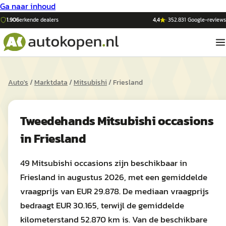
Ga naar inhoud
1.906
erkende dealers
4,4
·
352.831
Google-reviews
Auto's
/
Marktdata
/
Mitsubishi
/
Friesland
Tweedehands
Mitsubishi
occasions
in
Friesland
49 Mitsubishi occasions zijn beschikbaar in
Friesland in augustus 2026, met een gemiddelde
vraagprijs van EUR 29.878. De mediaan vraagprijs
bedraagt EUR 30.165, terwijl de gemiddelde
kilometerstand 52.870 km is. Van de beschikbare