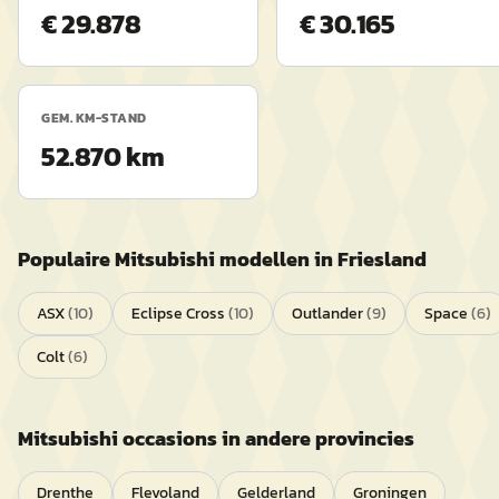
€ 29.878
€ 30.165
GEM. KM-STAND
52.870 km
Populaire
Mitsubishi
modellen in
Friesland
ASX
(
10
)
Eclipse Cross
(
10
)
Outlander
(
9
)
Space
(
6
)
Colt
(
6
)
Mitsubishi
occasions in andere provincies
Drenthe
Flevoland
Gelderland
Groningen