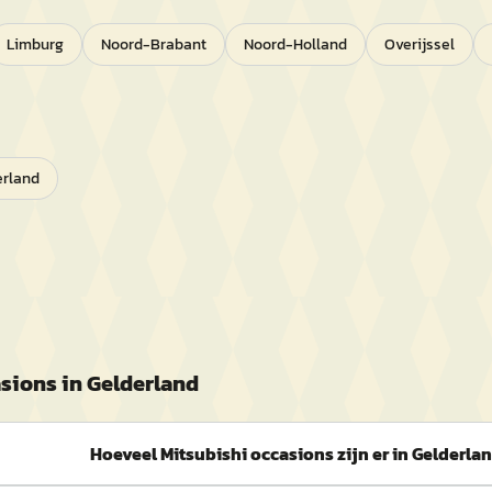
Limburg
Noord-Brabant
Noord-Holland
Overijssel
erland
sions in
Gelderland
Hoeveel Mitsubishi occasions zijn er in Gelderla