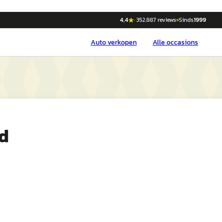
4,4
·
352.887
reviews
Sinds
1999
Auto
verkopen
Alle occasions
d