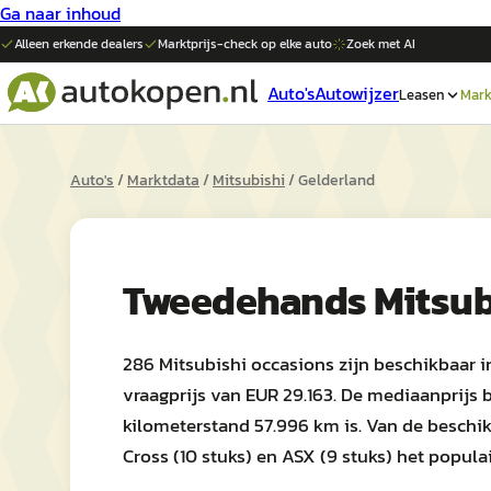
Ga naar inhoud
Alleen erkende dealers
Marktprijs-check op elke
auto
Zoek met AI
Auto's
Autowijzer
Leasen
Mark
Auto's
/
Marktdata
/
Mitsubishi
/
Gelderland
Tweedehands
Mitsub
286 Mitsubishi occasions zijn beschikbaar i
vraagprijs van EUR 29.163. De mediaanprijs 
kilometerstand 57.996 km is. Van de beschik
Cross (10 stuks) en ASX (9 stuks) het populairs