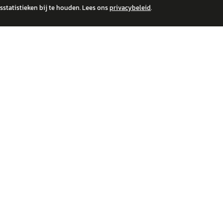
statistieken bij te houden. Lees ons
privacybeleid
.
 over financiële producten te beantwoorden. Wij verwijzen door naar erkende, AFM-v
IRE MERKEN
ONTDEK
wagen
Auto's
a
Nieuws