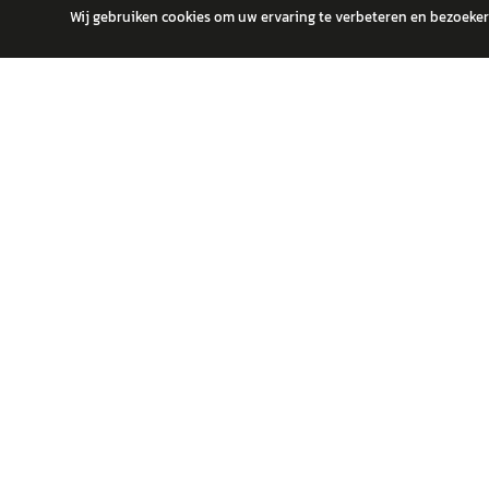
Wij gebruiken cookies om uw ervaring te verbeteren en bezoekers
autokopen.nl geeft geen financieel advies en is niet bevoegd om vragen
POPULA
Volks
Vind jouw volgende auto bij betrouwbare
Toyot
dealers.