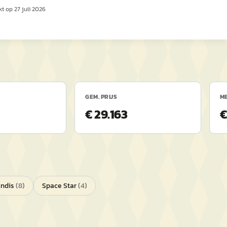
kt op
27 juli 2026
GEM. PRIJS
ME
€ 29.163
€
ndis
(
8
)
Space Star
(
4
)