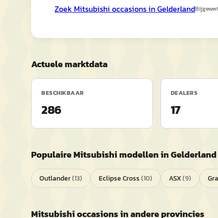
Zoek
Mitsubishi
occasions in
Gelderland
Bijgewer
Actuele marktdata
BESCHIKBAAR
DEALERS
286
17
Populaire
Mitsubishi
modellen in
Gelderland
Outlander
(
13
)
Eclipse Cross
(
10
)
ASX
(
9
)
Gra
Mitsubishi
occasions in andere provincies