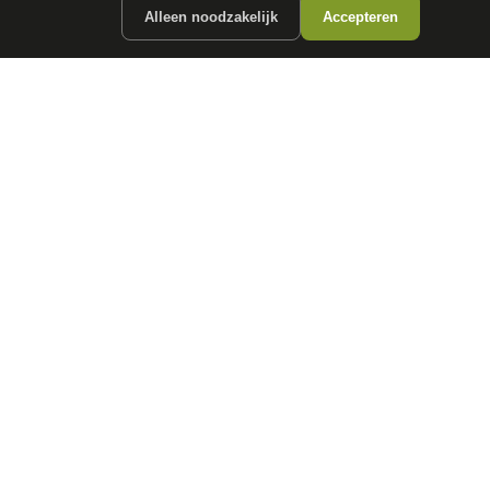
Alleen noodzakelijk
Accepteren
ergunde partners.
CONTACT
info@
autokopen.nl
+31 53 208 4490