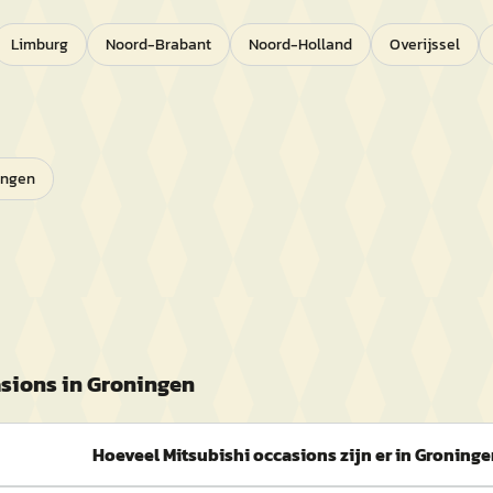
Limburg
Noord-Brabant
Noord-Holland
Overijssel
ingen
sions in
Groningen
Hoeveel Mitsubishi occasions zijn er in Groning