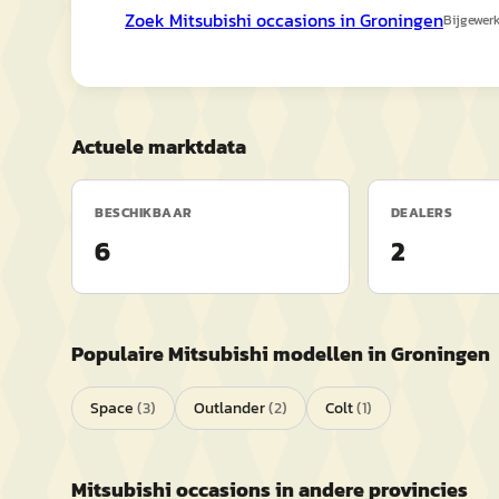
Zoek
Mitsubishi
occasions in
Groningen
Bijgewer
Actuele marktdata
BESCHIKBAAR
DEALERS
6
2
Populaire
Mitsubishi
modellen in
Groningen
Space
(
3
)
Outlander
(
2
)
Colt
(
1
)
Mitsubishi
occasions in andere provincies