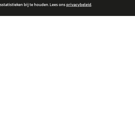
statistieken bij te houden. Lees ons
privacybeleid
.
 over financiële producten te beantwoorden. Wij verwijzen door naar erkende, AFM-v
IRE MERKEN
ONTDEK
wagen
Auto's
a
Nieuws