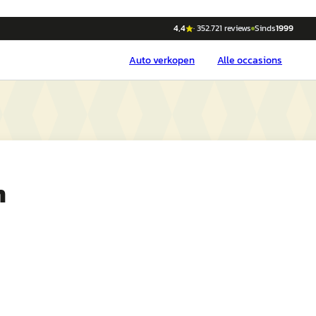
4,4
·
352.721
reviews
Sinds
1999
Auto
verkopen
Alle occasions
n