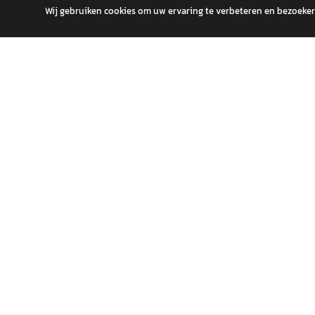
Wij gebruiken cookies om uw ervaring te verbeteren en bezoekers
autokopen.nl geeft geen financieel advies en is niet bevoegd om vragen
POPULA
Volks
Vind jouw volgende auto bij betrouwbare
Toyot
dealers.