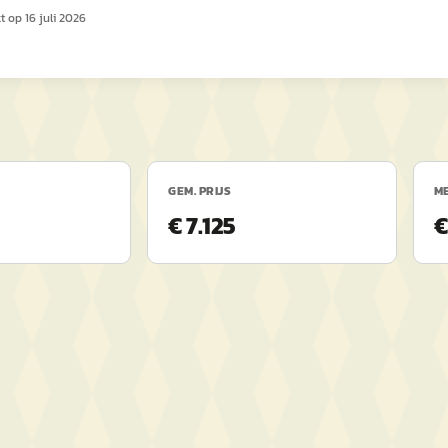
kt op
16 juli 2026
GEM. PRIJS
ME
€ 7.125
€