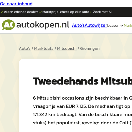
Ga naar inhoud
Alleen erkende dealers
Marktprijs-check op elke
auto
Zoek met AI
Auto's
Autowijzer
Leasen
Mark
Auto's
/
Marktdata
/
Mitsubishi
/
Groningen
Tweedehands
Mitsub
6 Mitsubishi occasions zijn beschikbaar in 
vraagprijs van EUR 7.125. De mediaan ligt op
171.342 km bedraagt. Van de beschikbare mod
stuks) het populairst, gevolgd door de Colt (1 