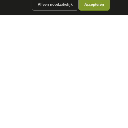
Alleen noodzakelijk
Accepteren
ergunde partners.
CONTACT
info@
autokopen.nl
+31 53 208 4490