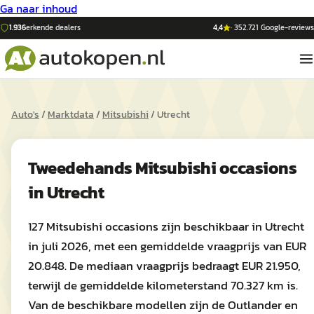
Ga naar inhoud
1.936
erkende dealers
4,4
·
352.721
Google-reviews
Auto's
/
Marktdata
/
Mitsubishi
/
Utrecht
Tweedehands
Mitsubishi
occasions
in
Utrecht
127 Mitsubishi occasions zijn beschikbaar in Utrecht
in juli 2026, met een gemiddelde vraagprijs van EUR
20.848. De mediaan vraagprijs bedraagt EUR 21.950,
terwijl de gemiddelde kilometerstand 70.327 km is.
Van de beschikbare modellen zijn de Outlander en