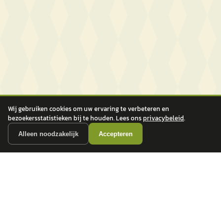
Wij gebruiken cookies om uw ervaring te verbeteren en
bezoekersstatistieken bij te houden. Lees ons
privacybeleid
.
Alleen noodzakelijk
Accepteren
autokopen.nl geeft geen financieel advies en is niet bevoegd om vragen over
financiële producten te beantwoorden. Wij verwijzen door naar erkende, AFM-
vergunde partners.
POPULAIRE MERKEN