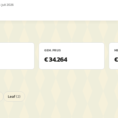
 juli 2026
GEM. PRIJS
ME
€ 34.264
€
Leaf
(
2
)