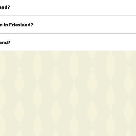
land?
n in Friesland?
land?