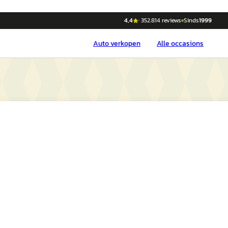
4,4
·
352.814
reviews
Sinds
1999
Auto
verkopen
Alle occasions