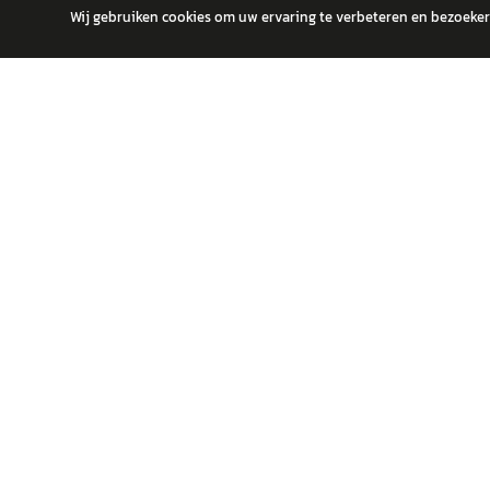
Wij gebruiken cookies om uw ervaring te verbeteren en bezoekers
autokopen.nl geeft geen financieel advies en is niet bevoegd om vragen
POPULA
Volks
Vind jouw volgende auto bij betrouwbare
Toyot
dealers.