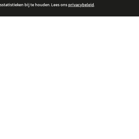
statistieken bij te houden. Lees ons
privacybeleid
.
 over financiële producten te beantwoorden. Wij verwijzen door naar erkende, AFM-v
IRE MERKEN
ONTDEK
wagen
Auto's
a
Nieuws