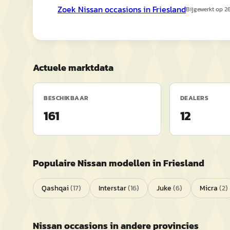
Zoek
Nissan
occasions in
Friesland
Bijgewerkt op
26
Actuele marktdata
BESCHIKBAAR
DEALERS
161
12
Populaire
Nissan
modellen in
Friesland
Qashqai
(
17
)
Interstar
(
16
)
Juke
(
6
)
Micra
(
2
)
Nissan
occasions in andere provincies