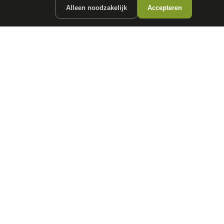
Alleen noodzakelijk
Accepteren
ergunde partners.
CONTACT
info@
autokopen.nl
+31 53 208 4490