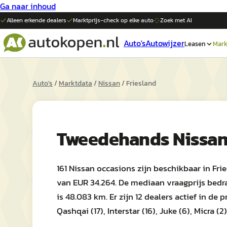
Ga naar inhoud
Alleen erkende dealers
Marktprijs-check op elke
auto
Zoek met AI
Auto's
Autowijzer
Leasen
Mark
Auto's
/
Marktdata
/
Nissan
/
Friesland
Tweedehands
Nissa
161 Nissan occasions zijn beschikbaar in Fri
van EUR 34.264. De mediaan vraagprijs bedr
is 48.083 km. Er zijn 12 dealers actief in 
Qashqai (17), Interstar (16), Juke (6), Micra (2)