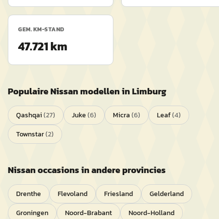
GEM. KM-STAND
47.721 km
Populaire
Nissan
modellen in
Limburg
Qashqai
(
27
)
Juke
(
6
)
Micra
(
6
)
Leaf
(
4
)
Townstar
(
2
)
Nissan
occasions in andere provincies
Drenthe
Flevoland
Friesland
Gelderland
Groningen
Noord-Brabant
Noord-Holland