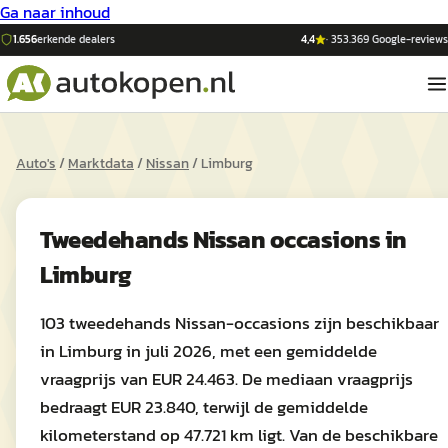
Ga naar inhoud
1.656
erkende dealers
4,4
·
353.369
Google-reviews
Auto's
/
Marktdata
/
Nissan
/
Limburg
Tweedehands
Nissan
occasions in
Limburg
103 tweedehands Nissan-occasions zijn beschikbaar
in Limburg in juli 2026, met een gemiddelde
vraagprijs van EUR 24.463. De mediaan vraagprijs
bedraagt EUR 23.840, terwijl de gemiddelde
kilometerstand op 47.721 km ligt. Van de beschikbare