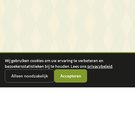
Wij gebruiken cookies om uw ervaring te verbeteren en
bezoekersstatistieken bij te houden. Lees ons
privacybeleid
.
Alleen noodzakelijk
Accepteren
autokopen.nl geeft geen financieel advies en is niet bevoegd om vragen over
financiële producten te beantwoorden. Wij verwijzen door naar erkende, AFM-
vergunde partners.
POPULAIRE MERKEN