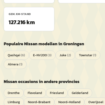
GEM. KM-STAND
127.216 km
Populaire
Nissan
modellen in
Groningen
Qashqai
(
6
)
E-NV200
(
3
)
Juke
(
2
)
Townstar
(
1
)
Almera
(
1
)
Nissan
occasions in andere provincies
Drenthe
Flevoland
Friesland
Gelderland
Limburg
Noord-Brabant
Noord-Holland
Overijssel