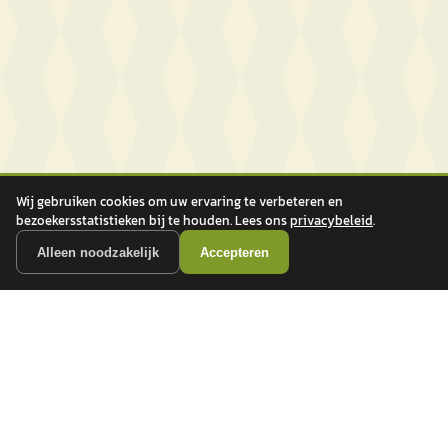
Wij gebruiken cookies om uw ervaring te verbeteren en
bezoekersstatistieken bij te houden. Lees ons
privacybeleid
.
Alleen noodzakelijk
Accepteren
autokopen.nl geeft geen financieel advies en is niet bevoegd om vragen over
financiële producten te beantwoorden. Wij verwijzen door naar erkende, AFM-
vergunde partners.
POPULAIRE MERKEN