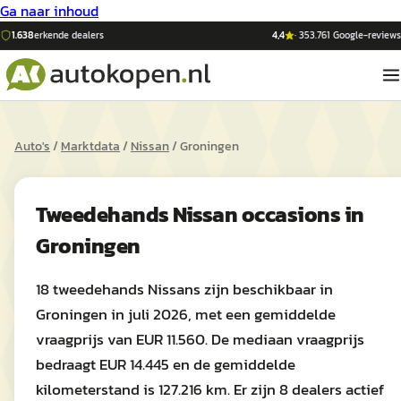
Ga naar inhoud
1.638
erkende dealers
4,4
·
353.761
Google-reviews
Auto's
/
Marktdata
/
Nissan
/
Groningen
Tweedehands
Nissan
occasions in
Groningen
18 tweedehands Nissans zijn beschikbaar in
Groningen in juli 2026, met een gemiddelde
vraagprijs van EUR 11.560. De mediaan vraagprijs
bedraagt EUR 14.445 en de gemiddelde
kilometerstand is 127.216 km. Er zijn 8 dealers actief