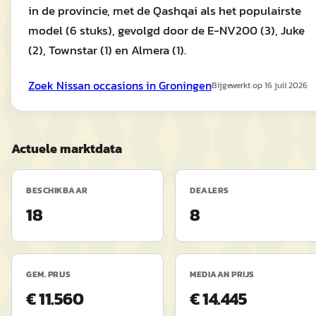
in de provincie, met de Qashqai als het populairste
model (6 stuks), gevolgd door de E-NV200 (3), Juke
(2), Townstar (1) en Almera (1).
Zoek
Nissan
occasions in
Groningen
Bijgewerkt op
16 juli 2026
Actuele marktdata
BESCHIKBAAR
DEALERS
18
8
GEM. PRIJS
MEDIAAN PRIJS
€ 11.560
€ 14.445