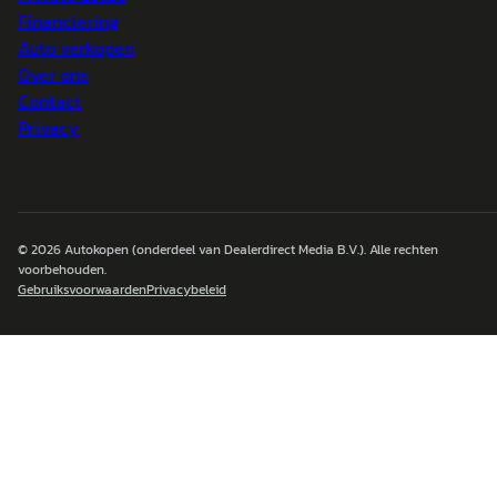
Financiering
Auto verkopen
Over ons
Contact
Privacy
© 2026
Autokopen
(onderdeel van Dealerdirect Media B.V.). Alle rechten
voorbehouden.
Gebruiksvoorwaarden
Privacybeleid