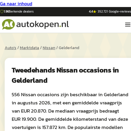
Ga naar inhoud
1.965
erkende dealers
4,4
·
352.721
Google-reviews
Auto's
/
Marktdata
/
Nissan
/
Gelderland
Tweedehands
Nissan
occasions in
Gelderland
556 Nissan occasions zijn beschikbaar in Gelderland
in augustus 2026, met een gemiddelde vraagprijs
van EUR 20.870. De mediaan vraagprijs bedraagt
EUR 19.900. De gemiddelde kilometerstand van deze
voertuigen is 157.872 km. De populairste modellen