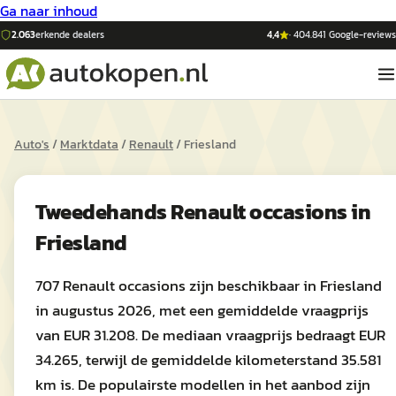
Ga naar inhoud
2.063
erkende dealers
4,4
·
404.841
Google-reviews
Auto's
/
Marktdata
/
Renault
/
Friesland
Tweedehands
Renault
occasions in
Friesland
707 Renault occasions zijn beschikbaar in Friesland
in augustus 2026, met een gemiddelde vraagprijs
van EUR 31.208. De mediaan vraagprijs bedraagt EUR
34.265, terwijl de gemiddelde kilometerstand 35.581
km is. De populairste modellen in het aanbod zijn