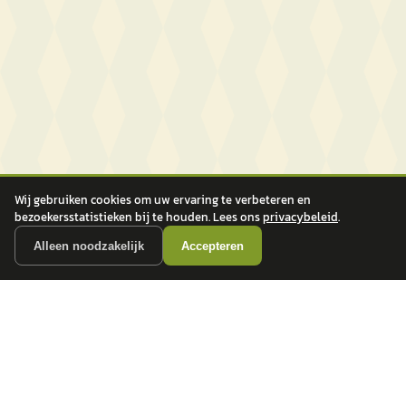
Wij gebruiken cookies om uw ervaring te verbeteren en
bezoekersstatistieken bij te houden. Lees ons
privacybeleid
.
Alleen noodzakelijk
Accepteren
autokopen.nl geeft geen financieel advies en is niet bevoegd om vragen over
financiële producten te beantwoorden. Wij verwijzen door naar erkende, AFM-
vergunde partners.
POPULAIRE MERKEN