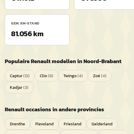
GEM. KM-STAND
81.056 km
Populaire
Renault
modellen in
Noord-Brabant
Captur
(
12
)
Clio
(
8
)
Twingo
(
4
)
Zoé
(
4
)
Kadjar
(
3
)
Renault
occasions in andere provincies
Drenthe
Flevoland
Friesland
Gelderland