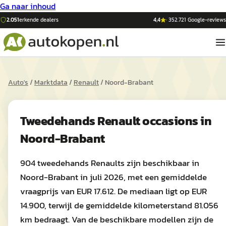
Ga naar inhoud
2.051
erkende dealers
4,4
·
352.721
Google-reviews
Auto's
/
Marktdata
/
Renault
/
Noord-Brabant
Tweedehands
Renault
occasions in
Noord-Brabant
904 tweedehands Renaults zijn beschikbaar in
Noord-Brabant in juli 2026, met een gemiddelde
vraagprijs van EUR 17.612. De mediaan ligt op EUR
14.900, terwijl de gemiddelde kilometerstand 81.056
km bedraagt. Van de beschikbare modellen zijn de