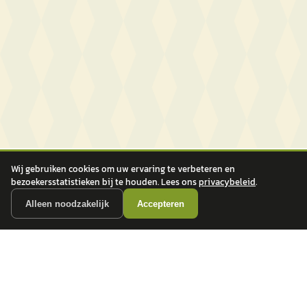
Wij gebruiken cookies om uw ervaring te verbeteren en
bezoekersstatistieken bij te houden. Lees ons
privacybeleid
.
Alleen noodzakelijk
Accepteren
autokopen.nl geeft geen financieel advies en is niet bevoegd om vragen over
financiële producten te beantwoorden. Wij verwijzen door naar erkende, AFM-
vergunde partners.