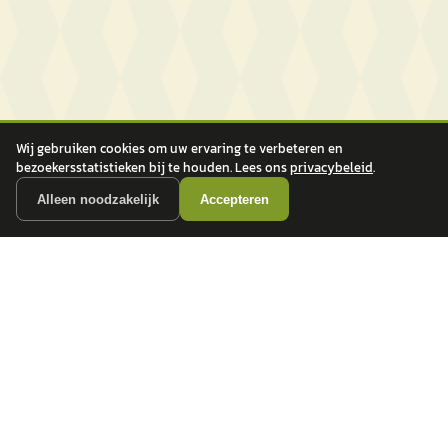
Wij gebruiken cookies om uw ervaring te verbeteren en
bezoekersstatistieken bij te houden. Lees ons
privacybeleid
.
Alleen noodzakelijk
Accepteren
autokopen.nl geeft geen financieel advies en is niet bevoegd om vragen over
financiële producten te beantwoorden. Wij verwijzen door naar erkende, AFM-
vergunde partners.
POPULAIRE MERKEN
Volkswagen
Vind jouw volgende auto bij
Toyota
betrouwbare dealers.