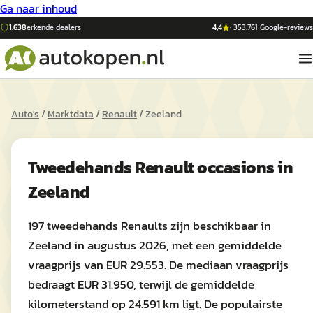
Ga naar inhoud
1.638
erkende dealers
4,4
·
353.761
Google-reviews
Auto's
/
Marktdata
/
Renault
/
Zeeland
Tweedehands
Renault
occasions in
Zeeland
197 tweedehands Renaults zijn beschikbaar in
Zeeland in augustus 2026, met een gemiddelde
vraagprijs van EUR 29.553. De mediaan vraagprijs
bedraagt EUR 31.950, terwijl de gemiddelde
kilometerstand op 24.591 km ligt. De populairste