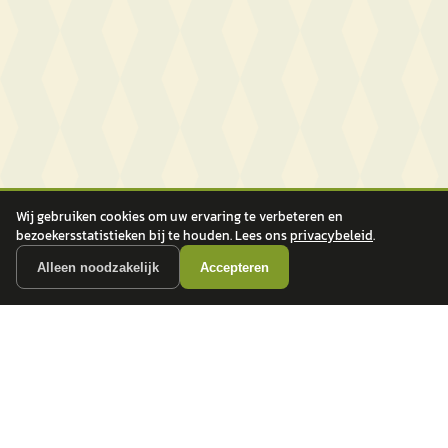
Wij gebruiken cookies om uw ervaring te verbeteren en
bezoekersstatistieken bij te houden. Lees ons
privacybeleid
.
Alleen noodzakelijk
Accepteren
autokopen.nl geeft geen financieel advies en is niet bevoegd om vragen over
financiële producten te beantwoorden. Wij verwijzen door naar erkende, AFM-
vergunde partners.
POPULAIRE MERKEN