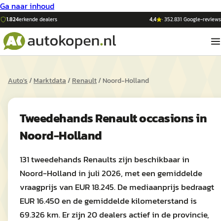
Ga naar inhoud
1.824
erkende dealers
4,4
·
352.831
Google-reviews
Auto's
/
Marktdata
/
Renault
/
Noord-Holland
Tweedehands
Renault
occasions in
Noord-Holland
131 tweedehands Renaults zijn beschikbaar in
Noord-Holland in juli 2026, met een gemiddelde
vraagprijs van EUR 18.245. De mediaanprijs bedraagt
EUR 16.450 en de gemiddelde kilometerstand is
69.326 km. Er zijn 20 dealers actief in de provincie,