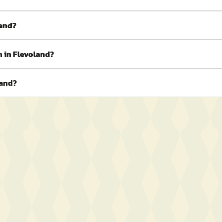
land?
 in Flevoland?
land?