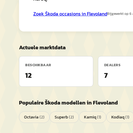
Zoek
Škoda
occasions in
Flevoland
Bijgewerkt op
6
Actuele marktdata
BESCHIKBAAR
DEALERS
12
7
Populaire
Škoda
modellen in
Flevoland
Octavia
(
2
)
Superb
(
2
)
Kamiq
(
1
)
Kodiaq
(
1
)