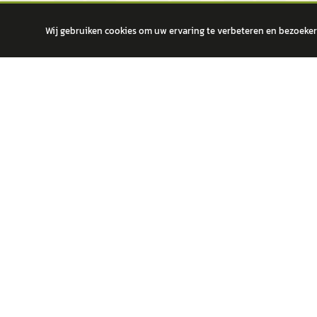
Wij gebruiken cookies om uw ervaring te verbeteren en bezoekers
autokopen.nl geeft geen financieel advies en is niet bevoegd om vragen
POPULA