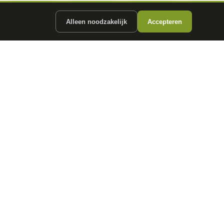
Alleen noodzakelijk
Accepteren
ergunde partners.
CONTACT
info@
autokopen.nl