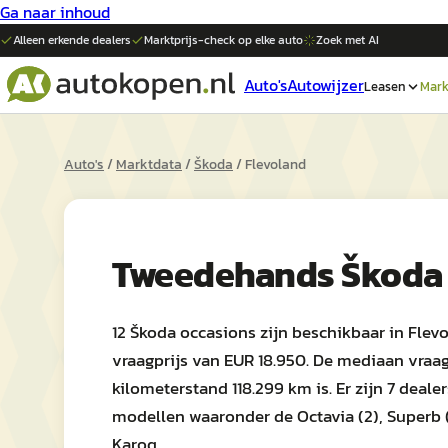
Ga naar inhoud
Alleen erkende dealers
Marktprijs-check op elke
auto
Zoek met AI
Auto's
Autowijzer
Leasen
Mark
Auto's
/
Marktdata
/
Škoda
/
Flevoland
Tweedehands
Škoda
12 Škoda occasions zijn beschikbaar in Fle
vraagprijs van EUR 18.950. De mediaan vraag
kilometerstand 118.299 km is. Er zijn 7 deal
modellen waaronder de Octavia (2), Superb 
Karoq.