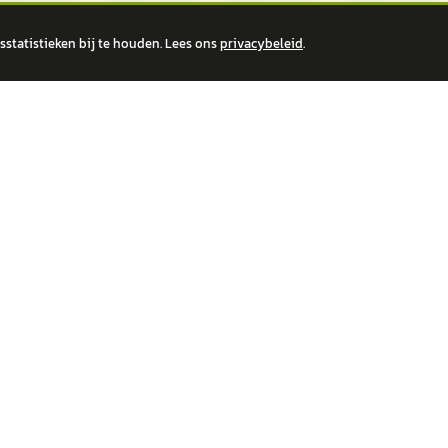
statistieken bij te houden. Lees ons
privacybeleid
.
 over financiële producten te beantwoorden. Wij verwijzen door naar erkende, AFM-v
IRE MERKEN
ONTDEK