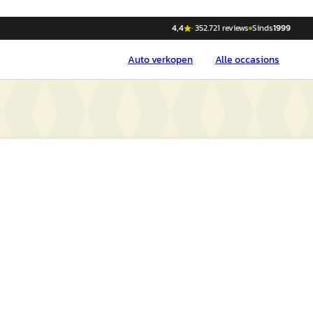
4,4
·
352.721
reviews
Sinds
1999
Auto
verkopen
Alle occasions