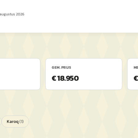
 augustus 2026
GEM. PRIJS
ME
€ 18.950
€
Karoq
(
1
)