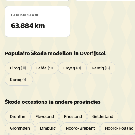
GEM. KM-STAND
63.884 km
Populaire
Škoda
modellen in
Overijssel
Elroq
(
11
)
Fabia
(
9
)
Enyaq
(
8
)
Kamiq
(
6
)
Karoq
(
4
)
Škoda
occasions in andere provincies
Drenthe
Flevoland
Friesland
Gelderland
Groningen
Limburg
Noord-Brabant
Noord-Holland