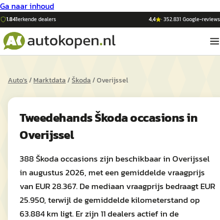
Ga naar inhoud
1.841
erkende dealers
4,4
·
352.831
Google-reviews
Auto's
/
Marktdata
/
Škoda
/
Overijssel
Tweedehands
Škoda
occasions in
Overijssel
388 Škoda occasions zijn beschikbaar in Overijssel
in augustus 2026, met een gemiddelde vraagprijs
van EUR 28.367. De mediaan vraagprijs bedraagt EUR
25.950, terwijl de gemiddelde kilometerstand op
63.884 km ligt. Er zijn 11 dealers actief in de