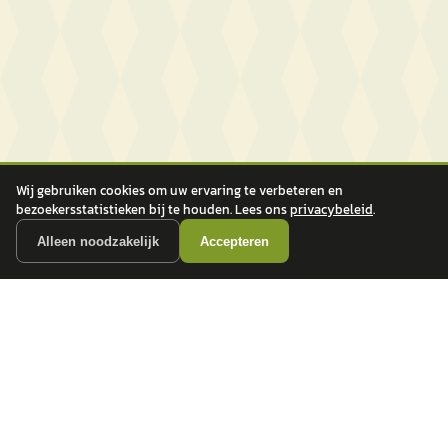
Wij gebruiken cookies om uw ervaring te verbeteren en
bezoekersstatistieken bij te houden. Lees ons
privacybeleid
.
Alleen noodzakelijk
Accepteren
autokopen.nl geeft geen financieel advies en is niet bevoegd om vragen over
financiële producten te beantwoorden. Wij verwijzen door naar erkende, AFM-
vergunde partners.
POPULAIRE MERKEN