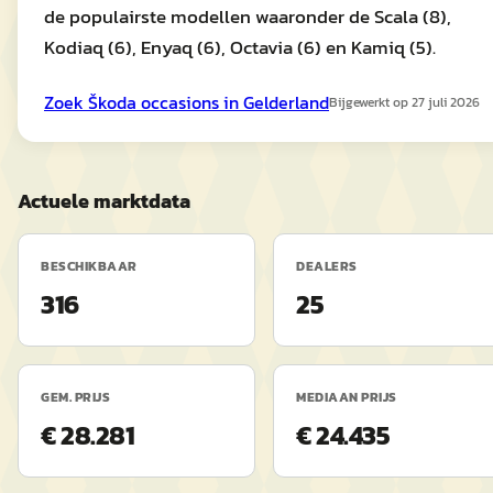
de populairste modellen waaronder de Scala (8),
Kodiaq (6), Enyaq (6), Octavia (6) en Kamiq (5).
Zoek
Škoda
occasions in
Gelderland
Bijgewerkt op
27 juli 2026
Actuele marktdata
BESCHIKBAAR
DEALERS
316
25
GEM. PRIJS
MEDIAAN PRIJS
€ 28.281
€ 24.435