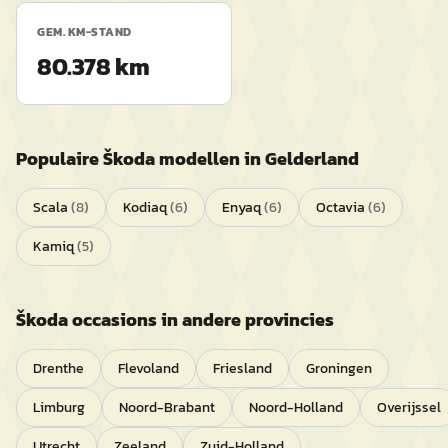
GEM. KM-STAND
80.378 km
Populaire
Škoda
modellen in
Gelderland
Scala
(
8
)
Kodiaq
(
6
)
Enyaq
(
6
)
Octavia
(
6
)
Kamiq
(
5
)
Škoda
occasions in andere provincies
Drenthe
Flevoland
Friesland
Groningen
Limburg
Noord-Brabant
Noord-Holland
Overijssel
Utrecht
Zeeland
Zuid-Holland