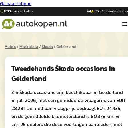
Ga naar inhoud
1.638
erkende dealers
4,4
·
353.761
Google-reviews
Auto's
/
Marktdata
/
Škoda
/
Gelderland
Tweedehands
Škoda
occasions in
Gelderland
316 Škoda occasions zijn beschikbaar in Gelderland
in juli 2026, met een gemiddelde vraagprijs van EUR
28.281. De mediaan vraagprijs bedraagt EUR 24.435,
en de gemiddelde kilometerstand is 80.378 km. Er
zijn 25 dealers die deze voertuigen aanbieden, met