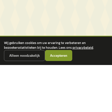
Wij gebruiken cookies om uw ervaring te verbeteren en
bezoekersstatistieken bij te houden. Lees ons
privacybeleid
.
Alleen noodzakelijk
Accepteren
autokopen.nl geeft geen financieel advies en is niet bevoegd om vragen over
financiële producten te beantwoorden. Wij verwijzen door naar erkende, AFM-
vergunde partners.
POPULAIRE MERKEN
Volkswagen
Vind jouw volgende auto bij