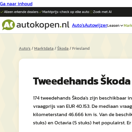
Ga naar inhoud
Alleen erkende dealers
Marktprijs-check op elke
auto
Zoek met AI
Auto's
Autowijzer
Leasen
Mark
Auto's
/
Marktdata
/
Škoda
/
Friesland
Tweedehands
Škoda
174 tweedehands Škoda's zijn beschikbaar in
vraagprijs van EUR 40.153. De mediaan vraag
kilometerstand 46.666 km is. Van de beschik
stuks) en Octavia (5 stuks) het populairst. E