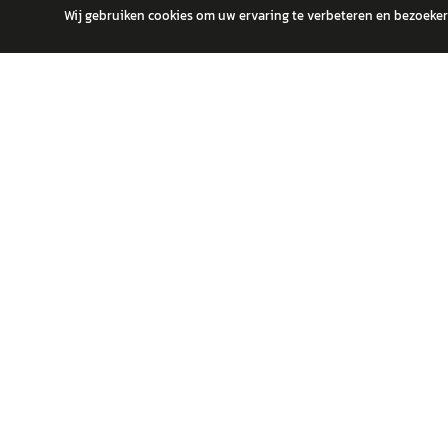
Wij gebruiken cookies om uw ervaring te verbeteren en bezoekers
autokopen.nl geeft geen financieel advies en is niet bevoegd om vragen
POPULA
Volks
Vind jouw volgende auto bij betrouwbare
Toyot
dealers.