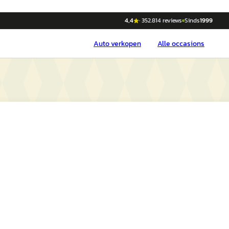
4,4
·
352.814
reviews
Sinds
1999
Auto
verkopen
Alle occasions