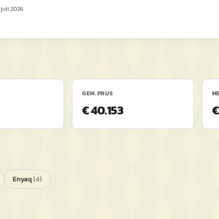
 juli 2026
GEM. PRIJS
ME
€ 40.153
€
Enyaq
(
4
)