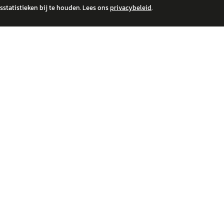
statistieken bij te houden. Lees ons
privacybeleid
.
 over financiële producten te beantwoorden. Wij verwijzen door naar erkende, AFM-v
IRE MERKEN
ONTDEK
wagen
Auto's
a
Nieuws