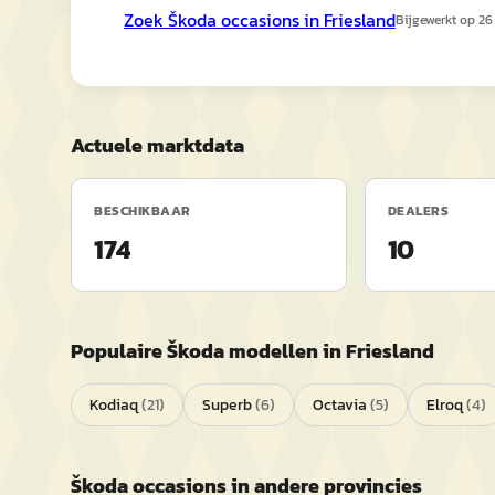
Zoek
Škoda
occasions in
Friesland
Bijgewerkt op
26
Actuele marktdata
BESCHIKBAAR
DEALERS
174
10
Populaire
Škoda
modellen in
Friesland
Kodiaq
(
21
)
Superb
(
6
)
Octavia
(
5
)
Elroq
(
4
)
Škoda
occasions in andere provincies