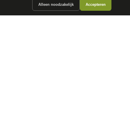
Alleen noodzakelijk
Accepteren
ergunde partners.
CONTACT
info@
autokopen.nl
+31 53 208 4490