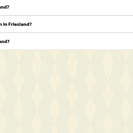
land?
 in Friesland?
land?