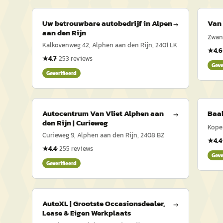
Uw betrouwbare autobedrijf in Alpen
Van 
→
aan den Rijn
Zwane
Kalkovenweg 42, Alphen aan den Rijn, 2401 LK
★
4.6
★
4.7
·
253
reviews
Geve
Geverifieerd
Autocentrum Van Vliet Alphen aan
Baak
→
den Rijn | Curieweg
Koper
Curieweg 9, Alphen aan den Rijn, 2408 BZ
★
4.4
★
4.4
·
255
reviews
Geve
Geverifieerd
AutoXL | Grootste Occasionsdealer,
→
Lease & Eigen Werkplaats