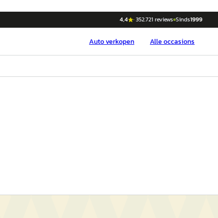
4,4
·
352.721
reviews
Sinds
1999
Auto
verkopen
Alle occasions