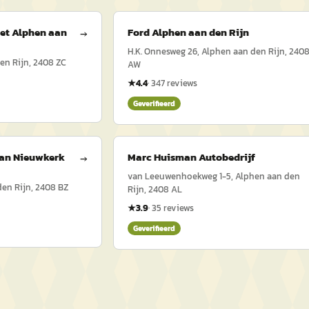
et Alphen aan
Ford Alphen aan den Rijn
→
H.K. Onnesweg 26, Alphen aan den Rijn, 240
en Rijn, 2408 ZC
AW
★
4.4
·
347
reviews
Geverifieerd
Van Nieuwkerk
Marc Huisman Autobedrijf
→
van Leeuwenhoekweg 1-5, Alphen aan den
den Rijn, 2408 BZ
Rijn, 2408 AL
★
3.9
·
35
reviews
Geverifieerd