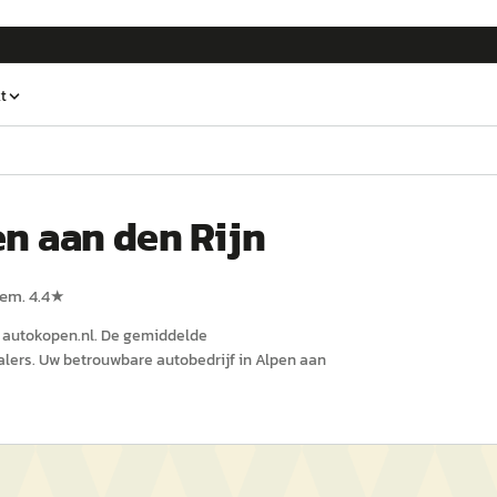
t
n aan den Rijn
gem.
4.4
★
p
autokopen.nl
.
De gemiddelde
lers.
Uw betrouwbare autobedrijf in Alpen aan