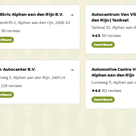
Ekris Alphen aan den Rijn B.V.
Autocentrum Van Vli
→
den Rijn | Tankval
ndrift 2, Alphen aan den rijn, 2408 AZ
Tankval 32, Alphen aan d
·
90
reviews
★
4.5
·
181
reviews
rifieerd
Geverifieerd
 Autocenter B.V.
Automotive Centre 
→
Alphen aan den Rijn
weg 2, Alphen aan den Rijn, 2401 LH
Curieweg 11, Alphen aan 
·
228
reviews
★
4.4
·
162
reviews
rifieerd
Geverifieerd