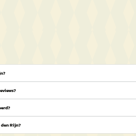
jn?
reviews?
eerd?
 den Rijn?