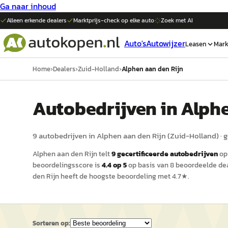
Ga naar inhoud
Alleen erkende dealers
Marktprijs-check op elke
auto
Zoek met AI
Auto's
Autowijzer
Leasen
Mark
Home
›
Dealers
›
Zuid-Holland
›
Alphen aan den Rijn
Auto
bedrijven in
Alphe
9
auto
bedrijven in
Alphen aan den Rijn
(
Zuid-Holland
)
· 
Alphen aan den Rijn
telt
9
gecertificeerde
auto
bedrijven
o
beoordelingsscore is
4.4
op 5
op basis van
8
beoordeelde dea
den Rijn
heeft de hoogste beoordeling met
4.7
★.
Sorteren op: