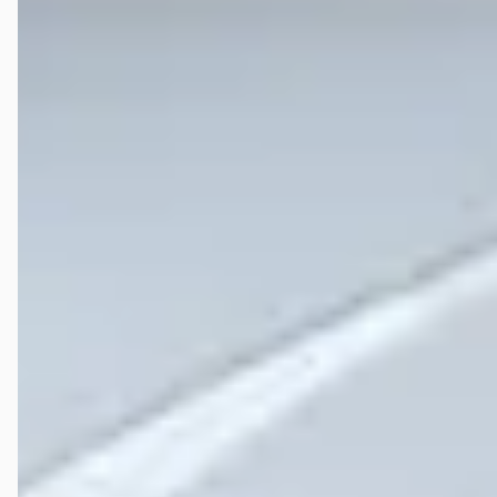
worden en daarna in de achterdeuren. Daarna nog een keer terug
geweest omdat het nog steeds lekte omdat de speakers niet goed
afgekit waren. Tijdens deze hele operatie niet het idee gekregen dat
er twijfel was aan de kwaliteit van hun merk maar eerder dat het
allemaal maar lastig was (voor hen). Gelukkig nu een auto van ander
merk gekocht bij een andere dealer.
Pepijn Dergent
★
☆☆☆☆
oktober 2023
Laatste autosleutel kwijt geraakt, nieuwe gekocht om in te leren, is er
wat in mijn contact kapot( terwijl deze werkend is weg gezet) en nu
moet er een nieuw contact komen (600eu), vervolgens mijn oude
sleutel terug gevonden, hebben ze deze uit het systeem gehaald,
zonder van te voren te waarschuwen, kortom niks opgeschoten en
200 euro blanco sleutel waar ik niks aan heb 150 euro onderzoek
kosten en moet een onderdeel kopen wat evenveel waard is als mijn
auto, als je geld je dierbaar is niet naar deze garage gaan!
John de Zeeuw
★★★★★
juli 2024