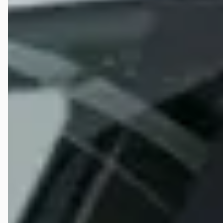
Volkswagen trekhaak, geleverd door Volkswagen Bourguignon
Leeuwarden. In plaats van het onderdeelnummer te controleren of
überhaupt een degelijke diagnose te stellen, wordt gewoon maar
aangenomen dat het “illegaal” is. Belachelijk. En het ergste? Dat
probleem – waardoor de kalibratie dus helemaal niet voltooid kon
worden – was er al toen ik die €225 betaalde. Dus hoe kan er dan
beweerd worden dat de kalibratie “succesvol uitgevoerd” was? Laat
één ding duidelijk zijn: Ik had er geen enkel probleem mee gehad om
te betalen voor een correcte diagnose. Maar ik heb betaald voor een
kalibratie die niet is uitgevoerd en ook niet uitgevoerd kon worden
zolang er iets mis stond in de software. Dat is gewoon misleiding. De
werkelijkheid: Een andere, kundige Volkswagen-dealer constateerde
later dat in module A5 – Driver Assistance simpelweg de trekhaak
niet correct aangevinkt stond. Hierdoor herkende de auto de
originele trekhaak niet, en werd de kalibratie van de camera
geblokkeerd. Geen illegale trekhaak. Geen nieuwe coderingen. Geen
dure herprogrammering. Gewoon een simpel vinkje in module A5 dat
ontbrak. En zij hebben dit – zoals het hoort – kosteloos opgelost.
Zonder drama, zonder leugens, zonder extra facturen. ⸻ Wat
Ames Oud-Beijerland heeft laten zien: • Slechte diagnose. • Niet de
moeite nemen om het werk écht uit te voeren. • Klanten laten betalen
voor een dienst die feitelijk onmogelijk was. • Verhalen verzinnen om