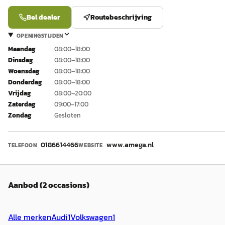
Bel dealer
Routebeschrijving
OPENINGSTIJDEN
Maandag
08:00–18:00
Dinsdag
08:00–18:00
Woensdag
08:00–18:00
Donderdag
08:00–18:00
Vrijdag
08:00–20:00
Zaterdag
09:00–17:00
Zondag
Gesloten
0186614466
www.amega.nl
TELEFOON
WEBSITE
Aanbod (2 occasions)
Alle merken
Audi
1
Volkswagen
1