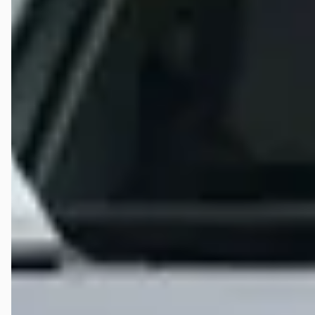
je met extra kosten op te zadelen. • Geen eigenaarschap nemen
wanneer ze worden geconfronteerd. • Contactverzoeken negeren,
verantwoordelijkheid ontwijken. ⸻ Samenvatting: Ik heb €225
betaald voor een kalibratie die nooit is uitgevoerd, en kreeg in plaats
daarvan een fout verhaal over een “illegale trekhaak”, waarmee ze mij
probeerden op te zadelen met extra kosten. Uiteindelijk bleek het
probleem bij een andere dealer kinderlijk eenvoudig op te lossen
door het juist coderen van module A5 – Driver Assistance. Ames
Oud-Beijerland had de kans om dit netjes en professioneel op te
lossen. Ze hebben die kans volledig verprutst. Dit soort gedrag
schaadt het vertrouwen in de hele Volkswagen-organisatie. Laat dit
een waarschuwing zijn voor iedereen die overweegt om zijn auto hier
in onderhoud te brengen. Ik raad het ten zeerste af.
Michael Star
★★★
☆☆
april 2025
Onze vorige auto (Volkswagen Golf) was hier in onderhoud. De
ontvangst bij de receptie van de werkplaats is meestal een aparte
ervaring waar de gastvrijheid niet van af druipt. Auto is hier een paar
keer geweest met vage klachten van een lekkage bij de speakers in de
deuren. Eerst moesten de speakers in de voordeuren vervangen