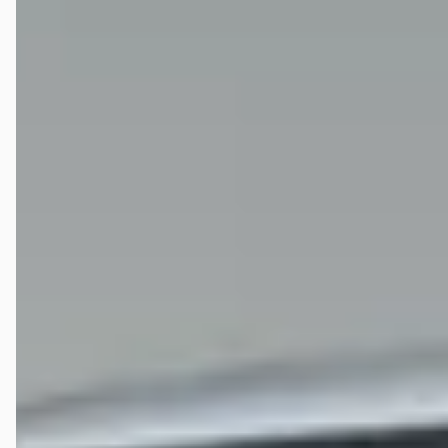
een duidelijke klacht: “Lane Assist geeft storing” — vermoedelijk
moest de frontcamera opnieuw gekalibreerd worden, omdat deze los
was geweest bij een eerdere reparatie. Vrijdag kreeg ik netjes een
telefoontje: “Uw auto is klaar, de kalibratie is uitgevoerd, alles werkt
weer.” Prima, dacht ik. Ik betaal bij het ophalen keurig €225 voor deze
service. Maar nog geen 30 seconden later — net van het terrein af —
schakel ik Lane Assist in en: “Storing Lane Assist” – exact dezelfde
melding, geen verschil. Ik draai direct om, terug naar de dealer. Daar
kreeg ik te horen dat er niemand aanwezig was om de auto opnieuw
uit te lezen, maar dat ik hem “volgende week maar weer even moest
terugbrengen.” Geen excuses, geen urgentie, geen oplossing. Alle tijd
gehad om het goed te doen, maar je mag als klant blijkbaar nog een
keer terugkomen in je eigen tijd. Ik leg uit dat ik fulltime werk, niet
zomaar over vervoer beschik, en dat dit bijzonder onhandig is. Pas na
enig aandringen wordt mij een huurauto aangeboden — alleen nadat
ik expliciet aangaf daar niet voor te willen betalen. Na een wat rare
blik werd dat dan toch maar “coulance”. Maandag breng ik de auto
terug. Rond 12:00 krijg ik een belletje: “Oeps, de monteur is vergeten
de frontcamera te kalibreren.” Dus de zogenaamde kalibratie waar ik
€225 voor betaalde is gewoon nooit gedaan. Later die dag volgt nóg
een telefoontje: “De kalibratie lukt niet, want er zit een illegale
trekhaak op uw auto.” Pardon? Het gaat hier om een originele