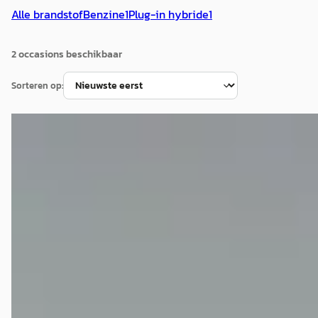
Alle brandstof
Benzine
1
Plug-in hybride
1
2
occasion
s
beschikbaar
Sorteren op:
B
Audi A5
·
2026
Avant Avant 2.0 e-hybrid 299pk quattro S edition
€ 59.990
v.a. € 1.272/mnd
Boven markt
2026 · 5.000 km · Plug-in hybride · Automaat
Ames Oud-Beijerland
· Oud-Beijerland
4,3
(
129
)