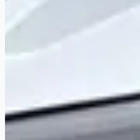
Mijn ervaring is vol lof. Gisteren gebeld met mijn probleem. Ondanks
dat het giga druk was hebben ze mij toch nog geholpen omdat ik
voor maandag om mijn auto sta te springen. Adrie en team nogmaals
dank👍👍
Veelgestelde vragen over Ames Oud-Beijerland
Wat zijn de openingstijden van Ames Oud-Beijerland?
Hoe wordt Ames Oud-Beijerland beoordeeld?
Hoeveel occasions heeft Ames Oud-Beijerland?
Welke brandstoftypen biedt Ames Oud-Beijerland aan?
Welke automerken verkoopt Ames Oud-Beijerland?