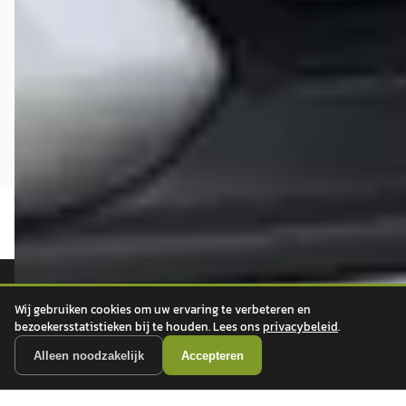
Wij gebruiken cookies om uw ervaring te verbeteren en
autokopen.nl geeft geen financieel advies en is niet bevoegd om vragen over
bezoekersstatistieken bij te houden. Lees ons
privacybeleid
.
financiële producten te beantwoorden. Wij verwijzen door naar erkende, AFM-
vergunde partners.
Alleen noodzakelijk
Accepteren