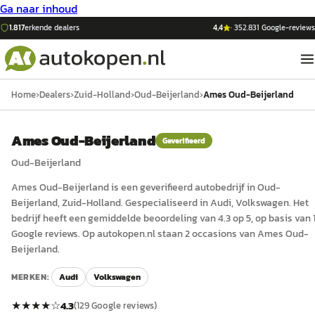
Ga naar inhoud
1.817
erkende dealers
4,4
·
352.831
Google-reviews
Home
›
Dealers
›
Zuid-Holland
›
Oud-Beijerland
›
Ames Oud-Beijerland
Ames Oud-Beijerland
Geverifieerd
Oud-Beijerland
Ames Oud-Beijerland
is een
geverifieerd
auto
bedrijf in
Oud-
Beijerland
, Zuid-Holland
.
Gespecialiseerd in Audi, Volkswagen.
Het
bedrijf heeft een gemiddelde beoordeling van 4.3 op 5, op basis van 
Google reviews.
Op autokopen.nl staan 2 occasions van Ames Oud-
Beijerland.
MERKEN:
Audi
Volkswagen
★★★★
☆
4.3
(
129
Google reviews)