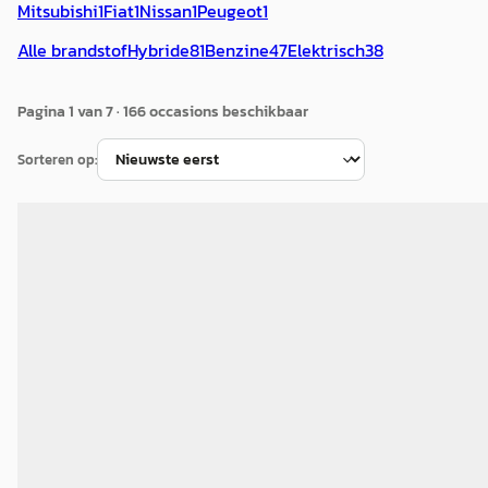
Mitsubishi
1
Fiat
1
Nissan
1
Peugeot
1
Alle brandstof
Hybride
81
Benzine
47
Elektrisch
38
Pagina
1
van
7
·
166
occasion
s
beschikbaar
Sorteren op:
C
Kia Sportage
·
2026
PHEV 1.6 T-GDi GT-Line
€ 42.900
v.a. € 909/mnd
Marktconform
2026 · 22 km · Plug-in hybride · Automaat