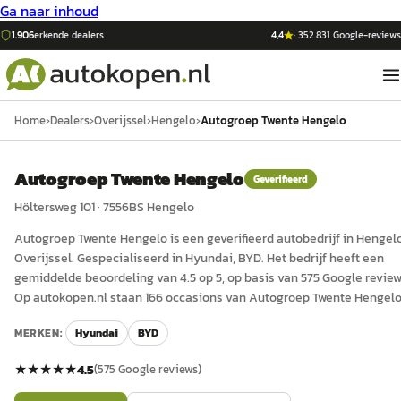
Ga naar inhoud
1.906
erkende dealers
4,4
·
352.831
Google-reviews
Home
›
Dealers
›
Overijssel
›
Hengelo
›
Autogroep Twente Hengelo
Autogroep Twente Hengelo
Geverifieerd
Höltersweg 101
·
7556BS
Hengelo
Autogroep Twente Hengelo
is een
geverifieerd
auto
bedrijf in
Hengel
Overijssel
.
Gespecialiseerd in Hyundai, BYD.
Het bedrijf heeft een
gemiddelde beoordeling van 4.5 op 5, op basis van 575 Google review
Op autokopen.nl staan 166 occasions van Autogroep Twente Hengelo
MERKEN:
Hyundai
BYD
★★★★★
4.5
(
575
Google reviews)