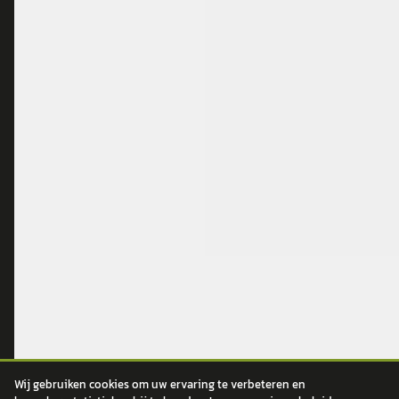
POPULAIRE MERKEN
Volkswagen
Vind jouw volgende auto bij
Toyota
betrouwbare dealers.
BMW
Mercedes-Benz
Audi
Ford
Opel
Peugeot
ONTDEK
CONTACT
Auto's
info@
autokopen.nl
+31 53 208 4490
Nieuws
Wij gebruiken cookies om uw ervaring te verbeteren en
Josink Maatweg 43
Marktdata