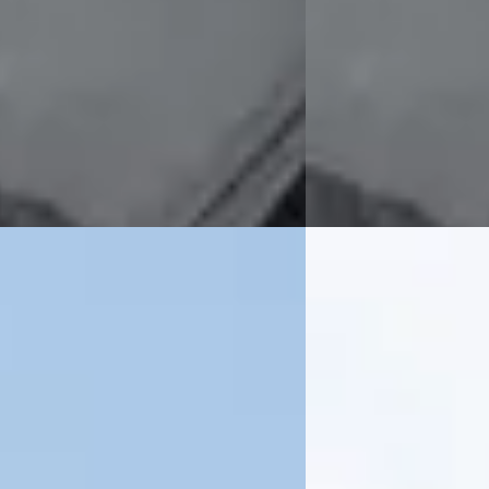
Scherp geprijsd
83.000 km · Onbekend ·
2019 · 18.500 km · Onbe
schakeld
Handgeschakeld
ve Swiss Cars
· Elshout
5,0
(
33
)
Exclusive Swiss Cars
· E
 aanbieding →
Bekijk aanbieding →
Vergelijk
-Serie
·
2018
BMW X5
·
2019
xDrive
XDrive40i
95
€ 59.995
2.014/mnd
v.a. € 1.272/mnd
markt
Scherp geprijsd
39.000 km · Onbekend ·
2019 · 102.000 km · Onb