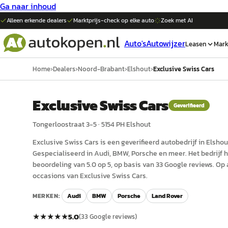
Ga naar inhoud
Alleen erkende dealers
Marktprijs-check op elke
auto
Zoek met AI
Auto's
Autowijzer
Leasen
Mark
Home
›
Dealers
›
Noord-Brabant
›
Elshout
›
Exclusive Swiss Cars
Exclusive Swiss Cars
Geverifieerd
Tongerloostraat 3-5
·
5154 PH
Elshout
Exclusive Swiss Cars
is een
geverifieerd
auto
bedrijf in
Elshou
Gespecialiseerd in Audi, BMW, Porsche en meer.
Het bedrijf 
beoordeling van 5.0 op 5, op basis van 33 Google reviews.
Op 
occasions van Exclusive Swiss Cars.
MERKEN:
Audi
BMW
Porsche
Land Rover
★★★★★
5.0
(
33
Google reviews)