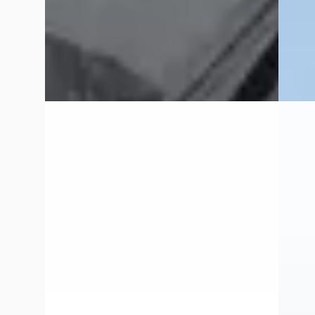
Handge
Vergelijk
Exclusi
Bekijk
Vergelijk
Porsche Panamera
·
2014
Volks
3.0 S E-Hybrid
3.0 TDI
€ 38.995
€ 29.99
v.a. € 827/mnd
v.a. €
Scherp geprijsd
Scherp
2014 · 75.200 km · Onbekend ·
2011 · 
Handgeschakeld
Exclusi
Exclusive Swiss Cars
· Elshout
5,0
(
33
)
Bekijk