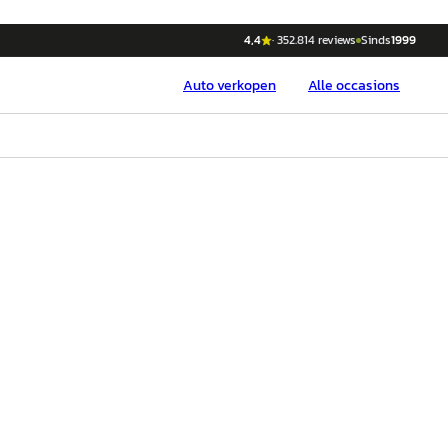
4,4
·
352.814
reviews
Sinds
1999
Auto
verkopen
Alle occasions