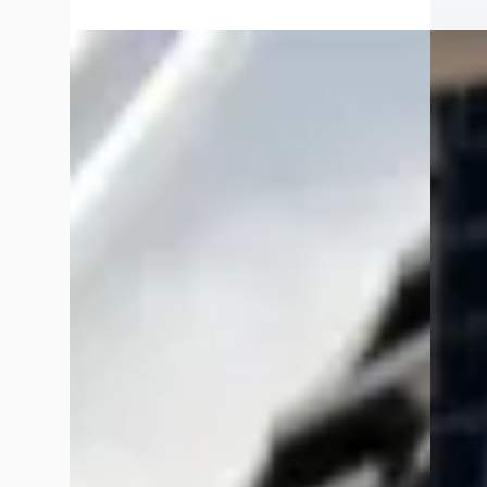
Audi RS4
·
2007
EV
Audi 
Avant 4.2 V8
S
€ 78.995
€ 59.99
v.a. € 1.675/mnd
v.a. € 
Boven markt
Boven 
2007 · 206.000 km · Benzine ·
Handgeschakeld
2022 · 
Exclusive Swiss Cars
· Elshout
5,0
(
33
)
Exclusi
Bekijk aanbieding →
~
89
Vergelijk
Vergelijk