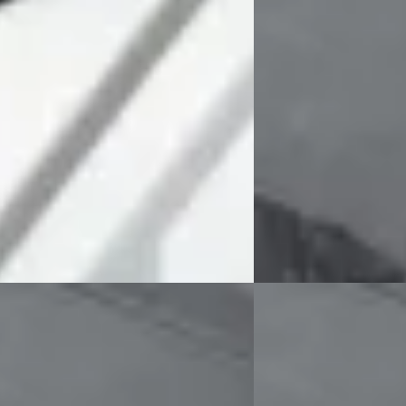
5
Prijs op aanvraag
721/mnd
Scherp geprijsd
 geprijsd
2018 · 80.000 km · Benz
Handgeschakeld
167.000 km · Onbekend ·
schakeld
Exclusive Swiss Cars
· E
Bekijk aanbieding →
ve Swiss Cars
· Elshout
5,0
(
33
)
 aanbieding →
Vergelijk
Rover Range Rover Sport
·
BMW 8-Serie
·
2019
M850i xDrive
 SC Autobiography Dynamic
Prijs op aanvraag
op aanvraag