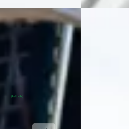
BMW X5
·
2019
e-tron
·
2022
xDrive 40i
€ 59.995
5
v.a. € 1.272/mnd
1.272/mnd
Scherp geprijsd
markt
2019 · 102.000 km · Be
66.600 km · Elektrisch · Automaat
Exclusive Swiss Cars
· E
ve Swiss Cars
· Elshout
5,0
(
33
)
Bekijk aanbieding →
% SoH
Bekijk aanbieding →
(indicatie)
Vergelijk