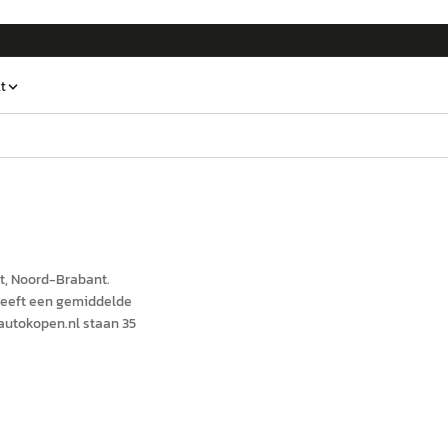
t
t
, Noord-Brabant
.
heeft een gemiddelde
autokopen.nl staan 35