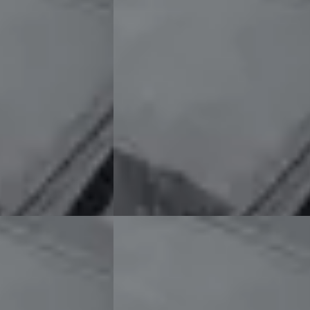
Prijs op aanvraag
Scherp geprijsd
ine ·
2022 · 97.000 km · Onbekend ·
Handgeschakeld
lshout
5,0
(
33
)
Exclusive Swiss Cars
· Elshout
5,0
(
33
)
Bekijk aanbieding →
Vergelijk
Audi RS3
·
2012
Sportback quattro
Prijs op aanvraag