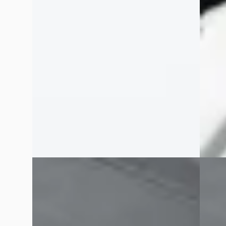
€ 51.995
€ 33.99
v.a. € 1.102/mnd
v.a. € 
Boven markt
Scherp
2021 · 66.000 km · Onbekend ·
2006 · 
Handgeschakeld
Handge
Exclusive Swiss Cars
· Elshout
5,0
(
33
)
Exclusi
Bekijk aanbieding →
Bekijk
Vergelijk
Vergelijk
Audi S5
·
2013
Land 
2018
3.0 TFSI Quattro
5.0 V8
Prijs op aanvraag
Prijs 