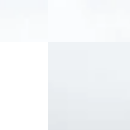
Handgeschakeld
lshout
5,0
(
33
)
Exclusive Swiss Cars
· Elshout
5,0
(
33
)
Bekijk aanbieding →
Vergelijk
Rover Sport
·
Audi S6
·
2007
Avant 5.2 FSI V10
utobiography
€ 43.995
v.a. € 933/mnd
Marktconform
2007 · 54.800 km · Benzine ·
kend ·
Handgeschakeld
Exclusive Swiss Cars
· Elshout
5,0
(
33
)
lshout
5,0
(
33
)