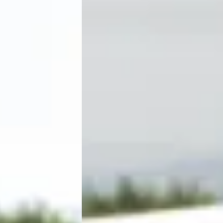
★★★
llen zij maar één ding een tevreden klant, en dat merk je aan alles. De
★★★
b kunnen maken. De samenwerking en service via Floris is me heel goed
★★★