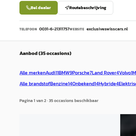
Bel dealer
Routebeschrijving
0031-6-21311757
exclusiveswisscars.nl
TELEFOON
WEBSITE
Aanbod (35 occasions)
Alle merken
Audi
11
BMW
9
Porsche
7
Land Rover
4
Volvo
1
M
Alle brandstof
Benzine
14
Onbekend
14
Hybride
4
Elektris
Pagina
1
van
2
·
35
occasion
s
beschikbaar
Audi e-tron
·
2021
Audi 
S Quattro Ex
4.2 V8