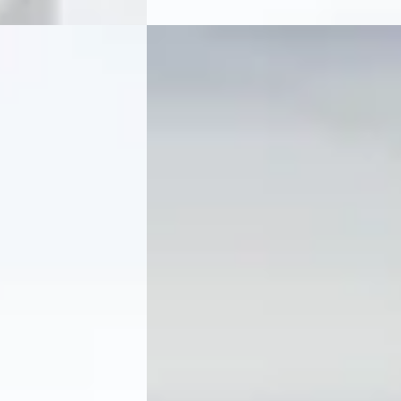
Porsche 997
·
2008
Carrera 4S Cabriolet
€ 78.995
v.a. € 1.675/mnd
2008 · 88.000 km · Benzine ·
Handgeschakeld
nzine · Automaat
Exclusive Swiss Cars
· Elshout
5,0
(
33
)
lshout
5,0
(
33
)
Bekijk aanbieding →
Vergelijk