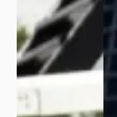
Google reviews over
Exclusive Swiss Cars
Peter van Arkel
juni 2025
Ik heb bij deze mannen mijn yongtimer Mercedes ML 63 AMG gek
Mercedes werd werkelijk in nieuwstaat afgeleverd, in één woord
Ed Kools
mei 2025
Vandaag mijn droom gaan rijden, Audi RS7. Een beauty! Gekoc
bevallen!
Emiel Hermens
juni 2025