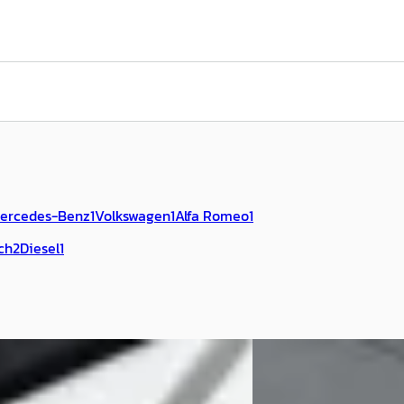
ercedes-Benz
1
Volkswagen
1
Alfa Romeo
1
ch
2
Diesel
1
RS4
·
2006
Audi A6
·
2018
 RS4 Avant
Avant 2.0 TFSI quattro