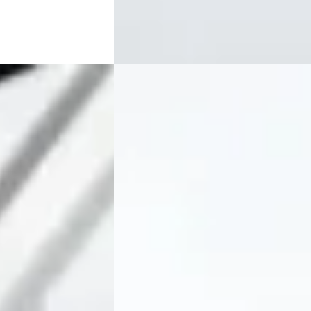
Bekijk aanbieding →
Vergelijk
Porsche Panamera
·
2009
Turbo 4.8 V8
€ 45.995
v.a. € 975/mnd
Scherp geprijsd
zine ·
2009 · 74.000 km · Benzine · Automaat
Exclusive Swiss Cars
· Elshout
5,0
(
33
)
lshout
5,0
(
33
)
Bekijk aanbieding →
Vergelijk