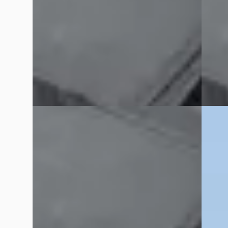
Scherp geprijsd
2018 · 
2013 · 59.000 km · Benzine ·
Handge
Handgeschakeld
Exclusi
Exclusive Swiss Cars
· Elshout
5,0
(
33
)
Bekijk
Bekijk aanbieding →
Vergelijk
Vergelijk
Alfa Romeo Giulia
·
2018
BMW 8
2.0T Super
M850i 
Prijs op aanvraag
€ 94.9
2018 · 117.000 km · Onbekend ·
v.a. € 
Handgeschakeld
Boven 
Exclusive Swiss Cars
· Elshout
5,0
(
33
)
2018 · 
Bekijk aanbieding →