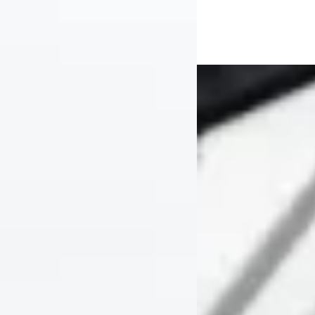
Bekijk aanbieding →
Vergelijk
he 911
·
2014
Audi RS4
·
2006
 GT3
Avant 4.2 V8
95
€ 33.995
3.074/mnd
v.a. € 721/mnd
 geprijsd
Scherp geprijsd
43.000 km · Onbekend ·
2006 · 167.000 km · Ben
schakeld
Handgeschakeld
ve Swiss Cars
· Elshout
5,0
(
33
)
Exclusive Swiss Cars
· E
 aanbieding →
Bekijk aanbieding →
Vergelijk