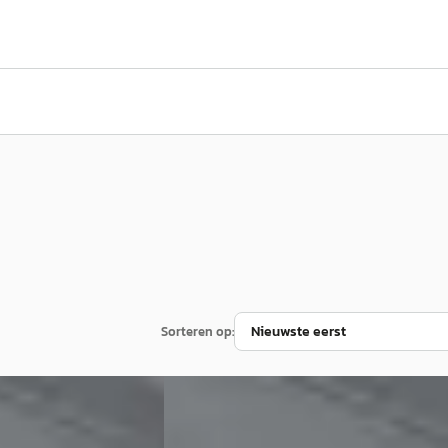
Sorteren op:
BMW X5
·
2022
 Advance Sport
XDrive45e