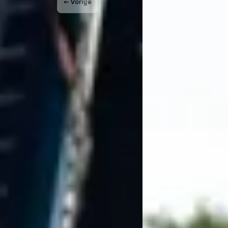
← Vorige
1
2
Volgende →
ocht. Geweldig geholpen, goede afspraken en prima aflevering. En daarbij wi
 TOP....
ht bij Swisscars waar ik heel gastvrij ben ontvangen en een mooie koop he