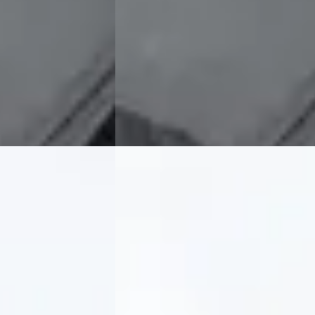
Scherp geprijsd
kend ·
2012 · 149.000 km · Onbekend ·
Handgeschakeld
lshout
5,0
(
33
)
Exclusive Swiss Cars
· Elshout
5,0
(
33
)
Bekijk aanbieding →
Vergelijk
Porsche Panamera
·
2009
4.8 Turbo
€ 45.995
v.a. € 975/mnd
Scherp geprijsd
ekend ·
2009 · 74.000 km · Onbekend ·