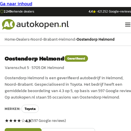
Ga naar inhoud
2.249
erkende dealers
4,4
·
421.252
Google-reviews
Home
›
Dealers
›
Noord-Brabant
›
Helmond
›
Oostendorp Helmond
Oostendorp Helmond
Geverifieerd
Varenschut 5
·
5705 DK
Helmond
Oostendorp Helmond
is een
geverifieerd
auto
bedrijf in
Helmond
,
Noord-Brabant
.
Gespecialiseerd in Toyota.
Het bedrijf heeft een
gemiddelde beoordeling van 4.3 op 5, op basis van 597 Google review
Op autokopen.nl staan 55 occasions van Oostendorp Helmond.
MERKEN:
Toyota
★★★★
☆
4.3
(
597
Google reviews)