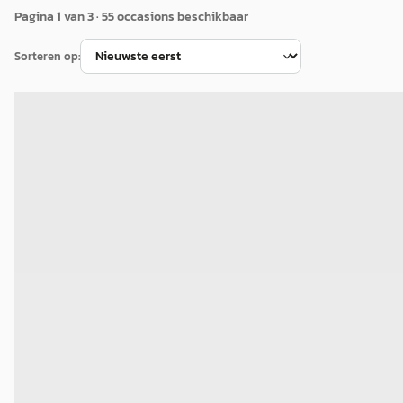
Pagina
1
van
3
·
55
occasion
s
beschikbaar
Sorteren op:
A
Toyota Yaris
·
2018
1.5 Hybrid Design
€ 16.450
v.a. € 349/mnd
Scherp geprijsd
2018 · 80.420 km · Hybride · Automaat
Oostendorp Helmond
· Helmond
4,3
(
597
)
Bekijk aanbieding →
Vergelijk