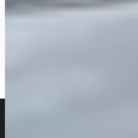
autokopen.nl geeft geen financieel advies en is niet bevoegd om vragen over
financiële producten te beantwoorden. Wij verwijzen door naar erkende, AFM-
vergunde partners.