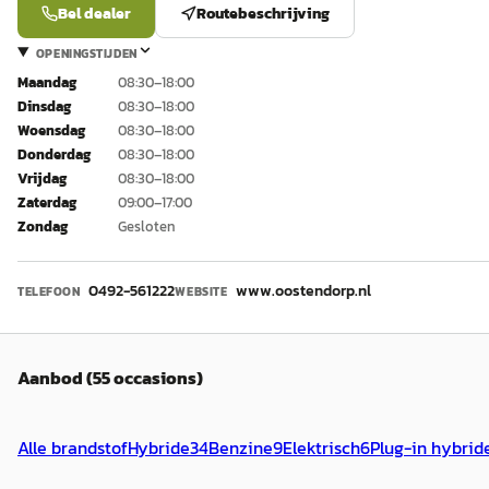
Bel dealer
Routebeschrijving
OPENINGSTIJDEN
Maandag
08:30–18:00
Dinsdag
08:30–18:00
Woensdag
08:30–18:00
Donderdag
08:30–18:00
Vrijdag
08:30–18:00
Zaterdag
09:00–17:00
Zondag
Gesloten
0492-561222
www.oostendorp.nl
TELEFOON
WEBSITE
Aanbod (55 occasions)
Alle brandstof
Hybride
34
Benzine
9
Elektrisch
6
Plug-in hybrid