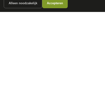
Auto's per regio
Alleen noodzakelijk
Accepteren
Autoprijsindex
Autotrends
Autowijzer
Zakelijk leasen
Private Lease
Financiering
Auto verkopen
Over ons
Contact
Privacy
© 2026
Autokopen
(onderdeel van Dealerdirect Media B.V.). Alle rechten
voorbehouden.
Gebruiksvoorwaarden
Privacybeleid