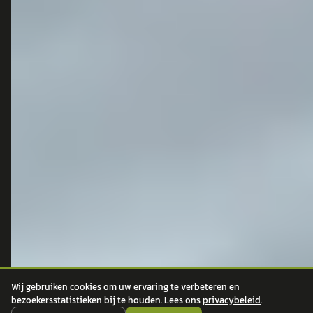
POPULAIRE MERKEN
Volkswagen
Vind jouw volgende auto bij
Toyota
betrouwbare dealers.
BMW
Mercedes-Benz
Audi
Ford
Opel
Peugeot
ONTDEK
CONTACT
Auto's
info@
autokopen.nl
+31 53 208 4490
Nieuws
Wij gebruiken cookies om uw ervaring te verbeteren en
Josink Maatweg 43
Marktdata
bezoekersstatistieken bij te houden. Lees ons
privacybeleid
.
7545 PS Enschede