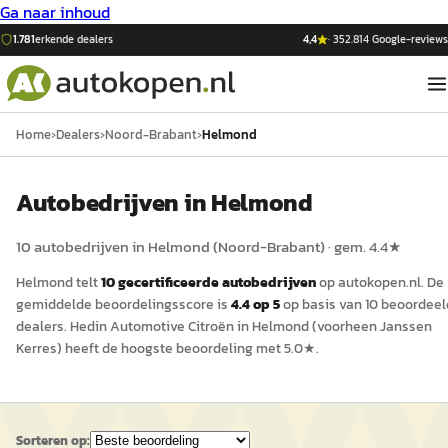
Ga naar inhoud
1.781
erkende dealers
4,4
·
352.814
Google-reviews
Home
›
Dealers
›
Noord-Brabant
›
Helmond
Auto
bedrijven in
Helmond
10
auto
bedrijven in
Helmond
(
Noord-Brabant
)
· gem.
4.4
★
Helmond
telt
10
gecertificeerde
auto
bedrijven
op
autokopen.nl
.
De
gemiddelde beoordelingsscore is
4.4
op 5
op basis van
10
beoordeel
dealers.
Hedin Automotive Citroën in Helmond (voorheen Janssen
Kerres)
heeft de hoogste beoordeling met
5.0
★.
Sorteren op: