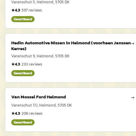
Varenschut 5, Helmond, 5705 DK
★
4.3
·
597
reviews
Geverifieerd
Hedin Automotive Nissan in Helmond (voorheen Janssen
→
Kerres)
Varenschut 9, Helmond, 5705 DK
★
4.3
·
233
reviews
Geverifieerd
Van Mossel Ford Helmond
→
Varenschut 17J, Helmond, 5705 DK
★
4.3
·
206
reviews
Geverifieerd