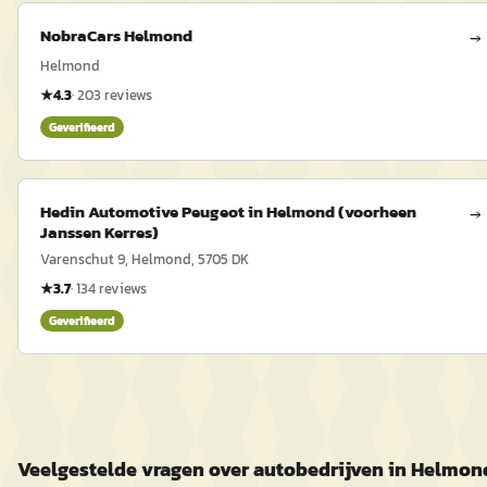
NobraCars Helmond
→
Helmond
★
4.3
·
203
reviews
Geverifieerd
Hedin Automotive Peugeot in Helmond (voorheen
→
Janssen Kerres)
Varenschut 9, Helmond, 5705 DK
★
3.7
·
134
reviews
Geverifieerd
Veelgestelde vragen over autobedrijven in Helmon