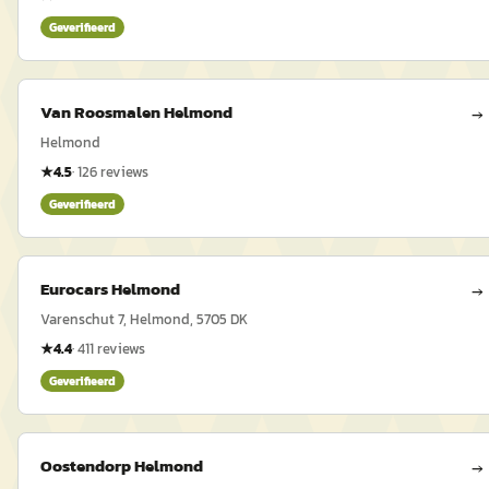
Geverifieerd
Van Roosmalen Helmond
→
Helmond
★
4.5
·
126
reviews
Geverifieerd
Eurocars Helmond
→
Varenschut 7, Helmond, 5705 DK
★
4.4
·
411
reviews
Geverifieerd
Oostendorp Helmond
→