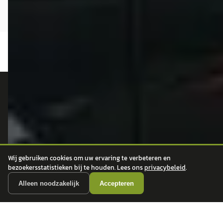
autokopen.nl geeft geen financieel advies en is niet bevoegd om vragen over
financiële producten te beantwoorden. Wij verwijzen door naar erkende, AFM-
vergunde partners.
Wij gebruiken cookies om uw ervaring te verbeteren en
POPULAIRE MERKEN
bezoekersstatistieken bij te houden. Lees ons
privacybeleid
.
Volkswagen
Vind jouw volgende auto bij
Alleen noodzakelijk
Accepteren
Toyota
betrouwbare dealers.
BMW
Mercedes-Benz