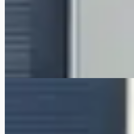
2022 · 57.272 km · Benzine · Handgeschakeld
Hedin Automotive Nissan in Helmond (voorheen Janssen
Kerres)
· Helmond
4,3
(
233
)
233 dagen geleden geplaatst
Bekijk aanbieding →
Vergelijk
B
Nissan Micra
·
2022
1.0 IG-T Acenta
€ 10.495
v.a. € 222/mnd