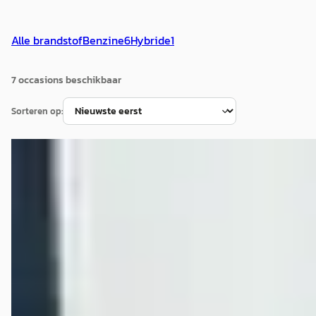
Alle brandstof
Benzine
6
Hybride
1
7
occasion
s
beschikbaar
Sorteren op:
D
Nissan Qashqai
·
2025
1.3 MHEV Xtronic Tekna
€ 34.495
v.a. € 731/mnd
Boven markt
2025 · 7.152 km · Benzine · Automaat