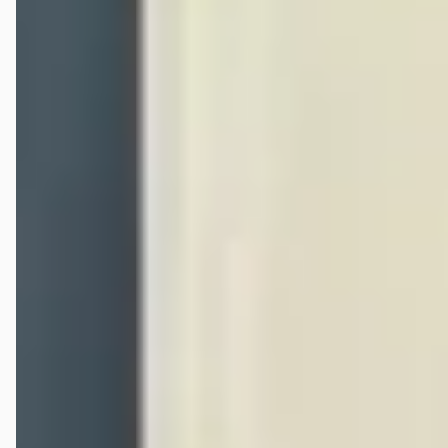
v.a. € 424/mnd
Scherp geprijsd
2022 · 82.900 km · Benzine · Handgeschakeld
Hedin Automotive Nissan in Helmond (voorheen Janssen
Kerres)
· Helmond
4,3
(
233
)
233 dagen geleden geplaatst
Bekijk aanbieding →
Vergelijk
Google reviews over
Hedin Automotive Nissan in Helmon