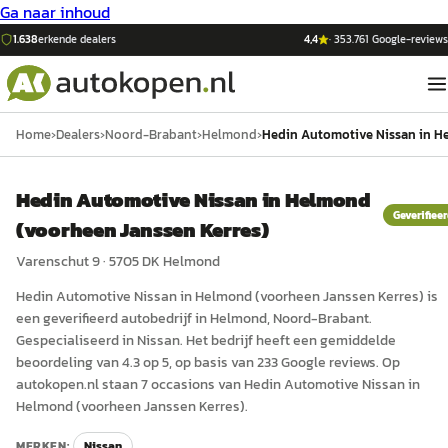
Ga naar inhoud
1.638
erkende dealers
4,4
·
353.761
Google-reviews
Home
›
Dealers
›
Noord-Brabant
›
Helmond
›
Hedin Automotive Nissan in H
Hedin Automotive Nissan in Helmond
Geverifiee
(voorheen Janssen Kerres)
Varenschut 9
·
5705 DK
Helmond
Hedin Automotive Nissan in Helmond (voorheen Janssen Kerres)
is
een
geverifieerd
auto
bedrijf in
Helmond
, Noord-Brabant
.
Gespecialiseerd in Nissan.
Het bedrijf heeft een gemiddelde
beoordeling van 4.3 op 5, op basis van 233 Google reviews.
Op
autokopen.nl staan 7 occasions van Hedin Automotive Nissan in
Helmond (voorheen Janssen Kerres).
MERKEN:
Nissan