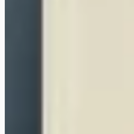
(voorheen Janssen Kerres)
Femke v O
★
☆☆☆☆
april 2026
Echt een bar bar slechte service hier. Eerst wordt ik al behandeld als
een dom vrouwtje die een onderdeel koopt voor haar auto en niks
weet. Ik moest ook nog eens 30 min wachten voordat ik werd
geholpen in de zaak zelf. Als ik daarna opbel met één simpele vraag
wordt ik bijna afgesnauwd dat ik en mijn eigen automonteur waar ik
naar toe ben gegaan het lekker zelf uit moesten zoeken. Echt
absoluut 0,0 klantvriendelijkheid hier de 3x dat ik contact met ze
heb gehad. Spijt dat ik hier mijn auto onderdeel heb gehaald. Echt
aan niemand aan te raden.
Jan van der Vorst
★★★★★
juni 2026
Goede en vlotte service. Je wordt altijd netjes geholpen en te woord
gestaan.