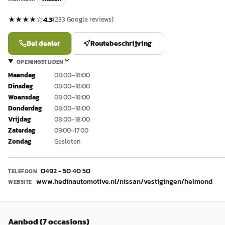
★★★★
☆
4.3
(
233
Google reviews)
Bel dealer
Routebeschrijving
OPENINGSTIJDEN
Maandag
08:00–18:00
Dinsdag
08:00–18:00
Woensdag
08:00–18:00
Donderdag
08:00–18:00
Vrijdag
08:00–18:00
Zaterdag
09:00–17:00
Zondag
Gesloten
0492 - 50 40 50
TELEFOON
www.hedinautomotive.nl/nissan/vestigingen/helmond
WEBSITE
Aanbod (7 occasions)