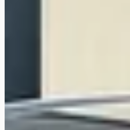
Zoals altijd regelt Ronald alles super. Wij komen hier al jaren en als er
ook maar iets is wordt het direct opgelost naar tevredenheid. Altijd
tijd voor een praatje en goede uitleg. Ook de hoofdmonteur Wilco is
zeer kundig. Tot snel.
Jeffrey van Eerdt
★★★★★
januari 2026
Bedankt Lars, je hebt ons geweldig geholpen. En de Symbioz bevalt
erg goed!
Veelgestelde vragen over Hedin Automotive Nissa
in Helmond (voorheen Janssen Kerres)
Wat zijn de openingstijden van Hedin Automotive
Nissan in Helmond (voorheen Janssen Kerres)?
Hoe wordt Hedin Automotive Nissan in Helmond