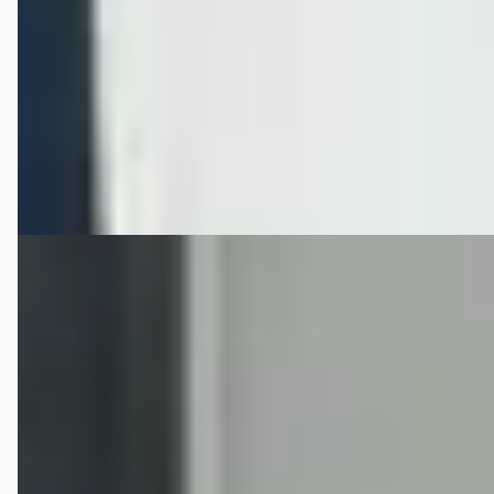
Hedin Automotive Nissan in Helmond (voorheen Janssen
Kerres)
· Helmond
4,3
(
233
)
48 dagen geleden geplaatst
Bekijk aanbieding →
Vergelijk
B
Nissan Qashqai
·
2021
1.3 MHEV
€ 19.995
v.a. € 424/mnd
Scherp geprijsd