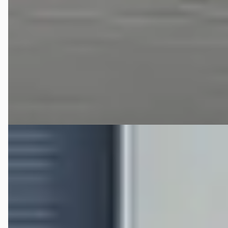
2024 · 52.867 km · Hybride · Automaat
Hedin Automotive Nissan in Helmond (voorheen Janssen
Kerres)
· Helmond
4,3
(
233
)
86 dagen geleden geplaatst
Bekijk aanbieding →
Vergelijk
B
Nissan Micra
·
2022
1.0 IG-T Acenta
€ 10.695
v.a. € 227/mnd
Scherp geprijsd