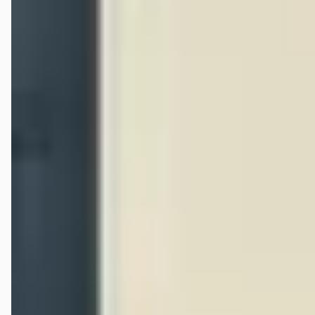
Djeffrey Van Hoof
★
☆☆☆☆
juli 2025
Een tijdje terug onze auto hierheen gebracht (vaste klant) voor een
beurt,Apk en tevens airco controle/reparatie. Bij het ophalen werd
verteld dat we na een 1500 km even terug moesten komen,zetten ze
de auto op de brug om te kijken of de airco ergens lekte. Nou
prima,goede service dachten we. Vandaag was dus de dag, eerst
bellen ze op dat er een reparatie van een kleine €900 aan te pas
moet komen,ik heb aangegeven dat niet te willen doen op dit
moment,ook omdat de airco nu gewoon werkt. Gaan we de auto
ophalen,moeten we ff €200 aftikken, waarom vraag ik. Ja,dure
krachten,energie is ook duurder geworden,jouw baas vraagt ook
meer voor jou, ik geef aan dat ik dat belachelijk vind en dat mij iets
anders verteld is, ja foute communicatie geeft ie doodleuk aan.
Tevens is er 1,5 liter olie bijgevuld voor ruim €30, terwijl we hier niet
eens omgevraagd hadden! We waren hier vaste klant maar na de
zoveelste overname is denk ik snel geld verdienen belangrijker dan
klanten goed te helpen.
Nicole Van Hest
★★★★★
december 2025