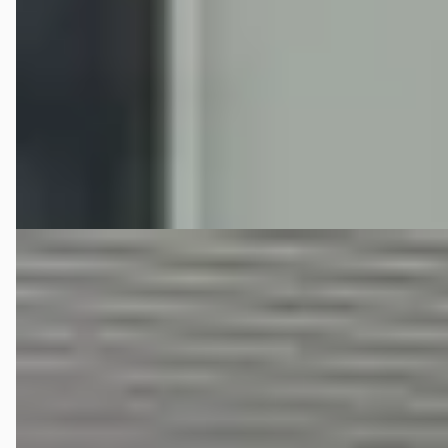
2021 · 101.103 km · Benzine · Handgeschakeld
Hedin Automotive Nissan in Helmond (voorheen Janssen
Kerres)
· Helmond
4,3
(
233
)
64 dagen geleden geplaatst
Bekijk aanbieding →
Vergelijk
B
Nissan Qashqai
·
2024
1.5 e-Power N-Connecta
€ 31.295
v.a. € 663/mnd
Boven markt