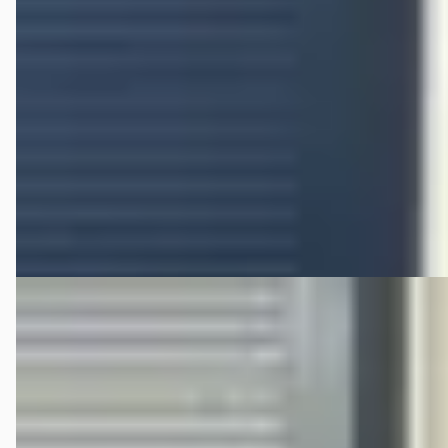
Scherp geprijsd
2022 · 95.711 km · Benzine · Handgeschakeld
Hedin Automotive Nissan in Helmond (voorheen Janssen
Kerres)
· Helmond
4,3
(
233
)
192 dagen geleden geplaatst
Bekijk aanbieding →
Vergelijk
C
Nissan Qashqai
·
2017
1.2 N-Connecta Automaat
€ 15.995
v.a. € 339/mnd