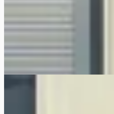
Scherp geprijsd
2017 · 83.223 km · Benzine · Automaat
Hedin Automotive Nissan in Helmond (voorheen Janssen
Kerres)
· Helmond
4,3
(
233
)
192 dagen geleden geplaatst
Bekijk aanbieding →
Vergelijk
C
Nissan Qashqai
·
2022
1.3 MHEV Acenta
€ 19.995