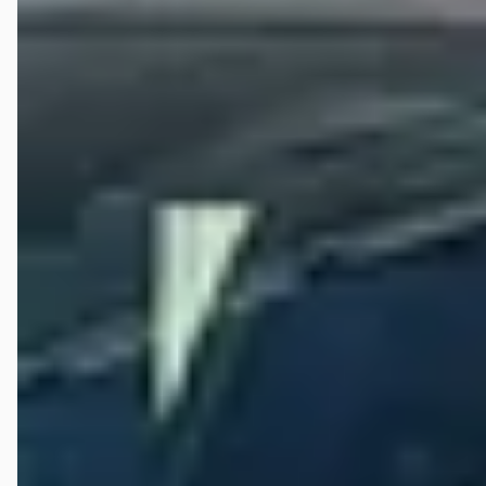
(voorheen Janssen Kerres) beoordeeld?
Hoeveel occasions heeft Hedin Automotive Nissan in
Helmond (voorheen Janssen Kerres)?
Welke brandstoftypen biedt Hedin Automotive Nissan in
Helmond (voorheen Janssen Kerres) aan?
Welke automerken verkoopt Hedin Automotive Nissan in
Helmond (voorheen Janssen Kerres)?
Hoe neem ik contact op met Hedin Automotive Nissan in
Helmond (voorheen Janssen Kerres)?