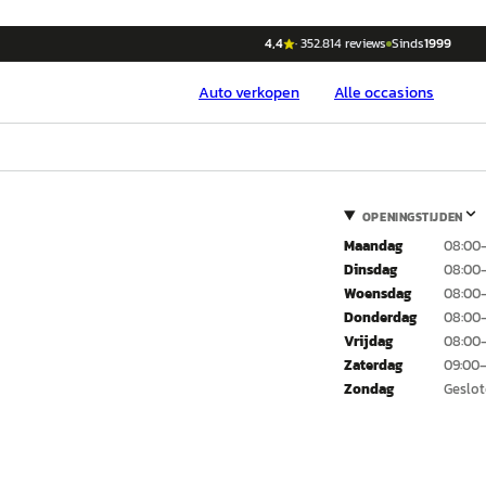
4,4
·
352.814
reviews
Sinds
1999
Auto
verkopen
Alle occasions
OPENINGSTIJDEN
Maandag
08:00–
Dinsdag
08:00–
Woensdag
08:00–
Donderdag
08:00–
Vrijdag
08:00–
Zaterdag
09:00–
Zondag
Geslo