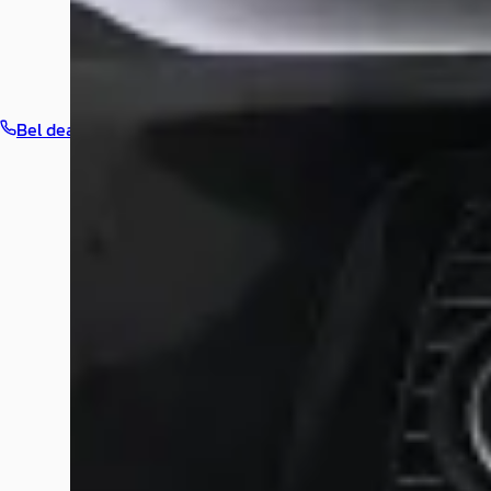
Bel dealer
Routebeschrijving