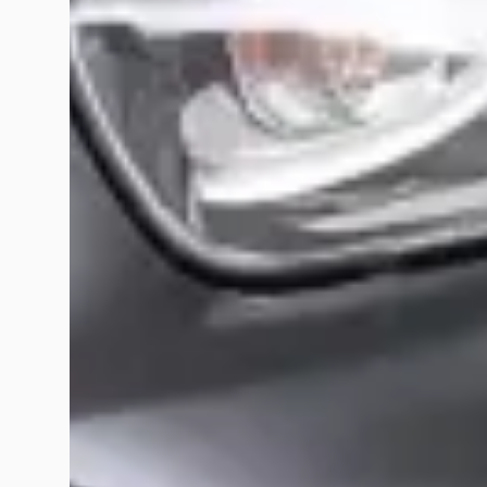
gezien of meegemaakt. Ik zal en ga NOOIT meer in zee gaan m
Veelgestelde vragen over Terwolde Rijssen