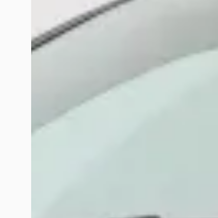
Google reviews over
Terwolde Rijssen
Twentenaartje
mei 2026
Mijn ervaring met Steza Rijssen is helaas teleurstellend. In 
nodig en kon ik na een reset weer verder rijden. Kort daarna 
andere aan het roetfiltersysteem gewerkt en ik heb hiervoor
wel gebruikt kon blijven worden en dat er nog een onderdeel b
probleem nooit echt is opgelost, terwijl er wel aanzienlijke k
techniek soms lastig kan zijn en dat niet iedere storing dir
Daarom heb ik besloten elders onderhoud te laten uitvoeren.
Annelies Broens
juni 2026
Vandaag heɓben we onze Aygo ingeruild voor een nieuwere uitvo