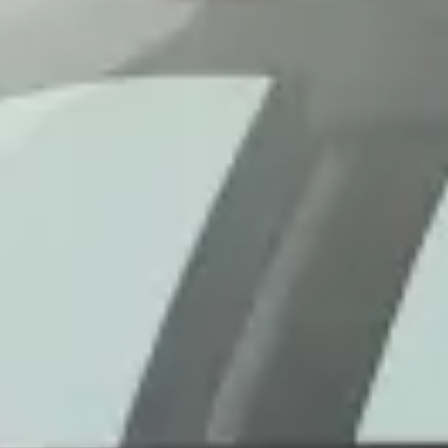
oktober 2023 kreeg mijn Volkswagen Crafter een melding van motorstoring en
kwamen dezelfde storingen echter terug. De bus is vervolgens meerdere kere
 een rekening van ruim €2.000 ontvangen. Ondanks deze werkzaamheden bleef
esteld zou worden om het probleem definitief op te lossen. Tot op heden is
osten zijn gemaakt. Inmiddels stoot de bus weer veel roet uit en heb ik wei
ect opgelost wordt. Maar na meerdere bezoeken, hoge kosten en een probleem
ering. Het contact was erg open en fijn. We hebben er in elk geval een goed