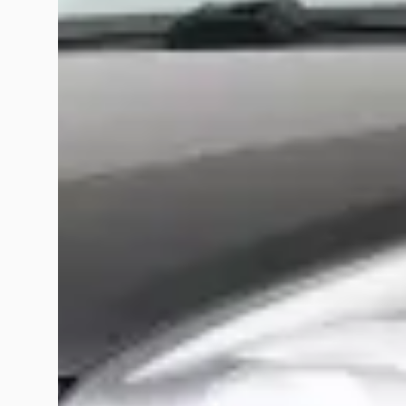
F. Kruitbosch
maart 2026
Jarenlang klant geweest bij Beltman naar volle tevredenheid
klantvriendelijkheid c.q. klantgerichtheid. Oorzaak m.i. is de b
zijn overgestapt naar een andere garage/dealer.
gerrit de vries
februari 2026
Prachtige Ford Kuga gekocht bij Terwolde Rijssen. Geen loze 
Melvin!
Kilian Loop
november 2025
Oplichters. Ik heb daar een extra optie laten installeren. Wa
Weer terug. Afdekkapje gebroken deze alsnog gemonteerd. Weer
vele concatmomenten, spraken zij zichzelf tegen. Als klap op de
ze 0 ster gegeven. Het is een autodealer. Voor dezelfde installa
het geval. Ik heb mijn beklag gedaan bij "merk" Nederland. En 