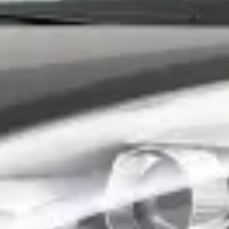
. Echter na de overname (eerst de samenwerking onder de naam Steza) en v
ijna gehele personeelswisseling. Alles lijkt nu om de "dollars" te gaan en de k
verkooppraatjes, maar duidelijke informatie en uitleg over de auto. Week na
nt ze hadden "de beste monteur van Nederland". Nou een installatie van 1 uu
 terug. Infotaiment werkt niet. Weer terug. En elke keer een ander verhaa
 vuurpijl. Hebben de de factuur eenzijdig gewijzigd. Je hebt het over 1 uur in
tien heb ik andere dealer gecontact. Zij gaven allemaal 1 en al dezelfde prijs
toen.... En plots hebben ze de factuur aangepast naar de prijs van de oorspr