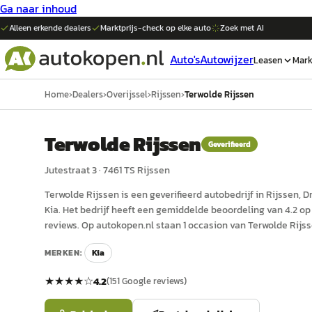
Ga naar inhoud
Alleen erkende dealers
Marktprijs-check op elke
auto
Zoek met AI
Auto's
Autowijzer
Leasen
Mark
Home
›
Dealers
›
Overijssel
›
Rijssen
›
Terwolde Rijssen
Terwolde Rijssen
Geverifieerd
Jutestraat 3
·
7461 TS
Rijssen
Terwolde Rijssen
is een
geverifieerd
auto
bedrijf in
Rijssen
, D
Kia.
Het bedrijf heeft een gemiddelde beoordeling van 4.2 op 
reviews.
Op autokopen.nl staan 1 occasion van Terwolde Rijss
MERKEN:
Kia
★★★★
☆
4.2
(
151
Google reviews)