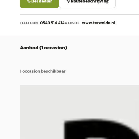
Bel dealer
Routebeschrijving
0548 514 414
www.terwolde.nl
TELEFOON
WEBSITE
Aanbod (1 occasion)
1
occasion
beschikbaar
C
Kia Picanto
·
2016
1.2 CVVT DynamicLine
€ 6.945
v.a. € 147/mnd