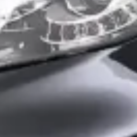
et deze onbekwame amateuristische leugenaars.
Wat zijn de openingstijden van Terwolde Rijssen
Hoe wordt Terwolde Rijssen beoordeeld?
Hoeveel occasions heeft Terwolde Rijssen?
Welke brandstoftypen biedt Terwolde Rijssen aa
Welke automerken verkoopt Terwolde Rijssen?
Hoe neem ik contact op met Terwolde Rijssen?