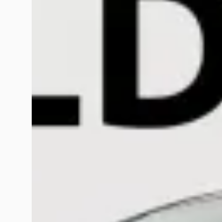
Scherp geprijsd
2016 · 129.053 km · Benzine ·
Handgeschakeld
Terwolde Rijssen
· Rijssen
4,2
(
151
)
Bekijk aanbieding →
Vergelijk